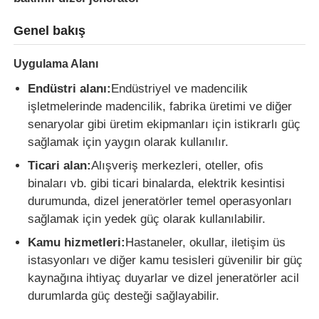
Genel bakış
Fabrika turu
Uygulama Alanı
Kalite kontrol
Endüstri alanı:
Endüstriyel ve madencilik
işletmelerinde madencilik, fabrika üretimi ve diğer
senaryolar gibi üretim ekipmanları için istikrarlı güç
Bize ulaşın
sağlamak için yaygın olarak kullanılır.
Ticari alan:
Alışveriş merkezleri, oteller, ofis
Tüm servis talepleri
binaları vb. gibi ticari binalarda, elektrik kesintisi
durumunda, dizel jeneratörler temel operasyonları
sağlamak için yedek güç olarak kullanılabilir.
sessiz dizel jeneratör seti
Kamu hizmetleri:
Hastaneler, okullar, iletişim üs
istasyonları ve diğer kamu tesisleri güvenilir bir güç
Dizel jeneratör seti
kaynağına ihtiyaç duyarlar ve dizel jeneratörler acil
durumlarda güç desteği sağlayabilir.
benzinli jeneratör seti