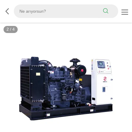
3
/
4