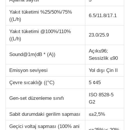
Yakıt tüketimi %25/50%/75%
6.5/11.8/17.1
((L/h)
Yakıt tüketimi @100%/110%
23.0/25.9
((L/h)
Açık≤96;
Sound@1m(dB * (A))
Sessizlik ≤90
Emisyon seviyesi
Yol dışı Çin II
Çevre sıcaklığı ((°C)
5 ¢45
ISO 8528-5
Gen-set düzenleme sınıfı
G2
Sabit durumdaki gerilim sapması
≤±2,5%
Geçici voltaj sapması (100% ani
≤+25%;≤-20%