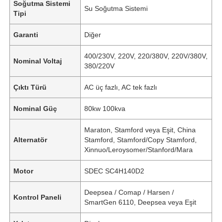
Soğutma Sistemi
Su Soğutma Sistemi
Tipi
Garanti
Diğer
400/230V, 220V, 220/380V, 220V/380V,
Nominal Voltaj
380/220V
Çıktı Türü
AC üç fazlı, AC tek fazlı
Nominal Güç
80kw 100kva
Maraton, Stamford veya Eşit, China
Alternatör
Stamford, Stamford/Copy Stamford,
Xinnuo/Leroysomer/Stanford/Mara
Motor
SDEC SC4H140D2
Deepsea / Comap / Harsen /
Kontrol Paneli
SmartGen 6110, Deepsea veya Eşit