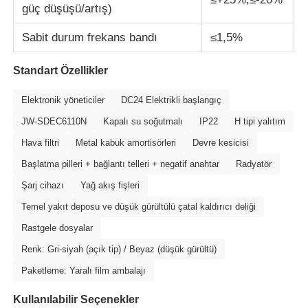
güç düşüşü/artış)
Sabit durum frekans bandı
≤1,5%
Standart Özellikler
Elektronik yöneticiler
DC24 Elektrikli başlangıç
JW-SDEC6110N
Kapalı su soğutmalı
IP22
H tipi yalıtım
Hava filtri
Metal kabuk amortisörleri
Devre kesicisi
Başlatma pilleri + bağlantı telleri + negatif anahtar
Radyatör
Şarj cihazı
Yağ akış fişleri
Temel yakıt deposu ve düşük gürültülü çatal kaldırıcı deliği
Rastgele dosyalar
Renk: Gri-siyah (açık tip) / Beyaz (düşük gürültü)
Paketleme: Yaralı film ambalajı
Kullanılabilir Seçenekler