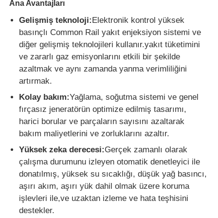
Ana Avantajları
Gelişmiş teknoloji:
Elektronik kontrol yüksek
CNG Jeneratör Seti
basınçlı Common Rail yakıt enjeksiyon sistemi ve
diğer gelişmiş teknolojileri kullanır.yakıt tüketimini
ve zararlı gaz emisyonlarını etkili bir şekilde
Jeneratör aksesuarları
azaltmak ve aynı zamanda yanma verimliliğini
artırmak.
Hareketli aydınlatma aracı
Kolay bakım:
Yağlama, soğutma sistemi ve genel
fırçasız jeneratörün optimize edilmiş tasarımı,
harici borular ve parçaların sayısını azaltarak
bakım maliyetlerini ve zorluklarını azaltır.
Yüksek zeka derecesi:
Gerçek zamanlı olarak
çalışma durumunu izleyen otomatik denetleyici ile
donatılmış, yüksek su sıcaklığı, düşük yağ basıncı,
aşırı akım, aşırı yük dahil olmak üzere koruma
işlevleri ile,ve uzaktan izleme ve hata teşhisini
destekler.