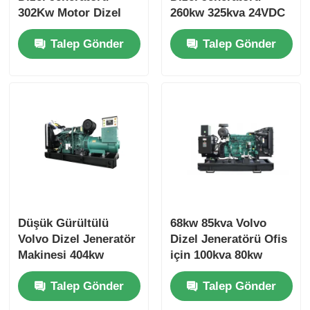
302Kw Motor Dizel
260kw 325kva 24VDC
Jeneratörü Soğutma
Açık Dizel Jeneratör
Talep Gönder
Talep Gönder
Sistemi
Seti
Düşük Gürültülü
68kw 85kva Volvo
Volvo Dizel Jeneratör
Dizel Jeneratörü Ofis
Makinesi 404kw
için 100kva 80kw
500kva 473kw
Dizel Jeneratörü
Talep Gönder
Talep Gönder
587.5kva Marine
Genset Diesel