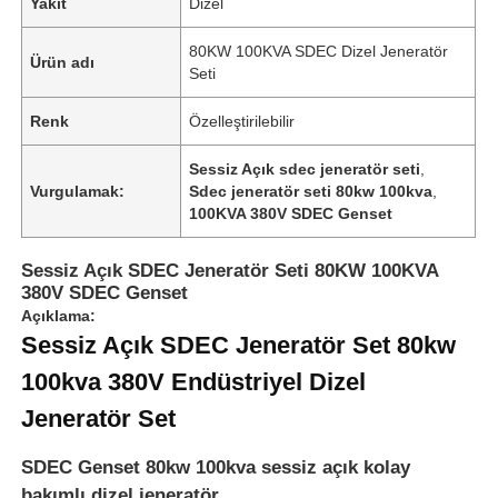
Yakıt
Dizel
80KW 100KVA SDEC Dizel Jeneratör
Ürün adı
Seti
Renk
Özelleştirilebilir
Sessiz Açık sdec jeneratör seti
,
Vurgulamak:
Sdec jeneratör seti 80kw 100kva
,
100KVA 380V SDEC Genset
Sessiz Açık SDEC Jeneratör Seti 80KW 100KVA
380V SDEC Genset
Açıklama:
Sessiz Açık SDEC Jeneratör Set 80kw
Ana sayfa
100kva 380V Endüstriyel Dizel
Jeneratör Set
Ürünler
SDEC Genset 80kw 100kva sessiz açık kolay
Hakkımızda
bakımlı dizel jeneratör