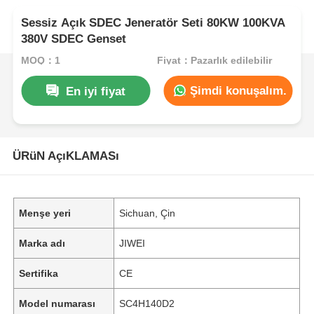
Sessiz Açık SDEC Jeneratör Seti 80KW 100KVA
380V SDEC Genset
MOQ：1
Fiyat：Pazarlık edilebilir
Şimdi konuşalım.
En iyi fiyat
ÜRüN AçıKLAMASı
Menşe yeri
Sichuan, Çin
Marka adı
JIWEI
Sertifika
CE
Model numarası
SC4H140D2