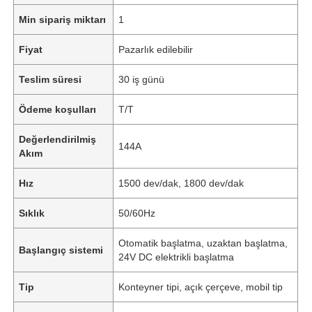
Min sipariş miktarı
1
Fiyat
Pazarlık edilebilir
Teslim süresi
30 iş günü
Ödeme koşulları
T/T
Değerlendirilmiş
144A
Akım
Hız
1500 dev/dak, 1800 dev/dak
Sıklık
50/60Hz
Otomatik başlatma, uzaktan başlatma,
Başlangıç ​​sistemi
24V DC elektrikli başlatma
Tip
Konteyner tipi, açık çerçeve, mobil tip