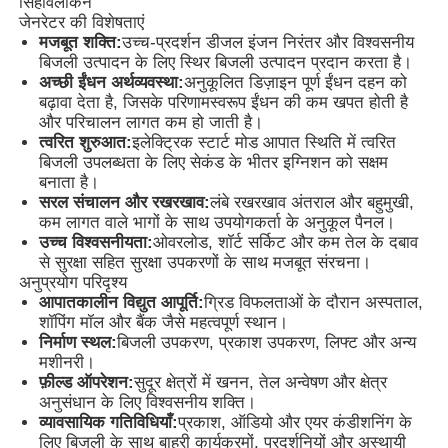
सिंहावलोकन
जेनरेटर की विशेषताएं
मजबूत शक्ति:
उच्च-प्रदर्शन डीजल इंजन निरंतर और विश्वसनीय
बिजली उत्पादन के लिए स्थिर बिजली उत्पादन प्रदान करता है।
अच्छी ईंधन अर्थव्यवस्था:
अनुकूलित डिज़ाइन पूर्ण ईंधन दहन को
बढ़ावा देता है, जिसके परिणामस्वरूप ईंधन की कम खपत होती है
और परिचालन लागत कम हो जाती है।
त्वरित शुरुआत:
इलेक्ट्रिक स्टार्ट मोड आपात स्थिति में त्वरित
बिजली उपलब्धता के लिए सेकंड के भीतर इग्निशन को सक्षम
बनाता है।
सरल संचालन और रखरखाव:
लंबे रखरखाव अंतराल और बहुमुखी,
कम लागत वाले भागों के साथ उपयोगकर्ता के अनुकूल पैनल।
उच्च विश्वसनीयता:
ओवरलोड, शॉर्ट सर्किट और कम तेल के दबाव
से सुरक्षा सहित सुरक्षा उपकरणों के साथ मजबूत संरचना।
अनुप्रयोग परिदृश्य
आपातकालीन विद्युत आपूर्ति:
ग्रिड विफलताओं के दौरान अस्पताल,
होम
शॉपिंग मॉल और बैंक जैसे महत्वपूर्ण स्थान।
निर्माण स्थल:
बिजली उपकरण, प्रकाश उपकरण, लिफ्ट और अन्य
मशीनरी।
उत्पाद
फ़ील्ड ऑपरेशन:
सुदूर क्षेत्रों में खनन, तेल अन्वेषण और क्षेत्र
अनुसंधान के लिए विश्वसनीय शक्ति।
व्यावसायिक गतिविधियाँ:
प्रकाश, ऑडियो और एयर कंडीशनिंग के
लिए बिजली के साथ बाहरी कार्यक्रमों, प्रदर्शनियों और अस्थायी
हमारे बारे में