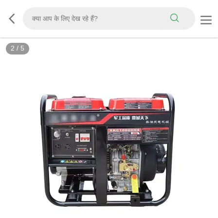
2
/
5