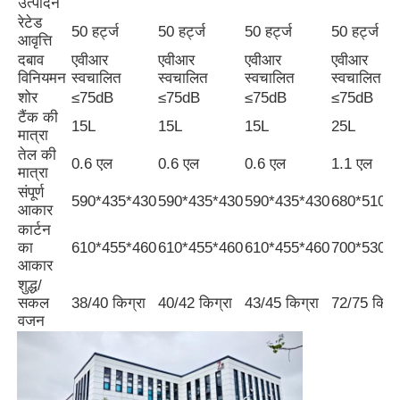
उत्पादन
रेटेड
50 हर्ट्ज
50 हर्ट्ज
50 हर्ट्ज
50 हर्ट्ज
आवृत्ति
सीएनजी जनरेटर सेट
दबाव
एवीआर
एवीआर
एवीआर
एवीआर
विनियमन
स्वचालित
स्वचालित
स्वचालित
स्वचालित
शोर
≤75dB
≤75dB
≤75dB
≤75dB
जनरेटर सहायक उपकरण
टैंक की
15L
15L
15L
25L
मात्रा
तेल की
मोबाइल लाइटिंग वाहन
0.6 एल
0.6 एल
0.6 एल
1.1 एल
मात्रा
संपूर्ण
590*435*430
590*435*430
590*435*430
680*510*
आकार
कार्टन
का
610*455*460
610*455*460
610*455*460
700*530*
आकार
शुद्ध/
सकल
38/40 किग्रा
40/42 किग्रा
43/45 किग्रा
72/75 किग्र
वजन