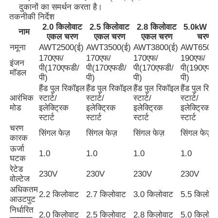
दुकानों का समर्थन करता है।
तकनीकी निर्देश
2.0 किलोवाट
2.5 किलोवाट
2.8 किलोवाट
5.0kW ए
फैक्टरी यात्रा
नाम
एकल चरण
एकल चरण
एकल चरण
चरण
नमूना
AWT2500(ई)
AWT3500(ई)
AWT3800(ई)
AWT6500(
170एफ/
170एफ/
170एफ/
190एफ/
गुणवत्ता नियंत्रण
इंजन
पी(170एफडी/
पी(170एफडी/
पी(170एफडी/
पी(190एफडी
मॉडल
पी)
पी)
पी)
पी)
हैंड पुल रिकॉइल
हैंड पुल रिकॉइल
हैंड पुल रिकॉइल
हैंड पुल रिक
हमसे संपर्क करें
आरंभिक
स्टार्ट/
स्टार्ट/
स्टार्ट/
स्टार्ट/
मोड
इलेक्ट्रिक
इलेक्ट्रिक
इलेक्ट्रिक
इलेक्ट्रिक
स्टार्ट
स्टार्ट
स्टार्ट
स्टार्ट
सभी मामलों
चरण
सिंगल फेज़
सिंगल फेज़
सिंगल फेज़
सिंगल फेज़
कारक
ऊर्जा
मूक डीजल जनरेटर सेट
1.0
1.0
1.0
1.0
घटक
रेटेड
230V
230V
230V
230V
वोल्टेज
डीजल जनरेटर सेट
अधिकतम
2.2 किलोवाट
2.7 किलोवाट
3.0 किलोवाट
5.5 किलोवा
आउटपुट
निर्धारित
गैसोलीन जनरेटर सेट
2.0 किलोवाट
2.5 किलोवाट
2.8 किलोवाट
5.0 किलोवा