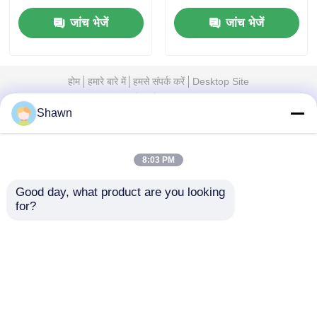
जनरेटर
जांच भेजें
जांच भेजें
होम
हमारे बारे में
हमसे संपर्क करें
Desktop Site
साइटमैप
गोपनीयता नीति
Shawn
गुणवत्ता
मूक डीजल जनरेटर सेट
चीन का कारखाना.Copyright ©
2026 Sichuan Jiweicheng Electric Power
Equipment Co., Ltd.. All Rights Reserved.
8:03 PM
Good day, what product are you looking 
for?