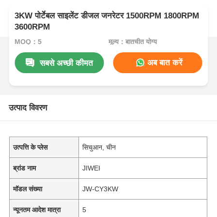
3KW पोर्टेबल साइलेंट डीजल जनरेटर 1500RPM 1800RPM
3600RPM
MOQ：5
मूल्य：बातचीत योग्य
अब बात करें
सबसे अच्छी कीमत
उत्पाद विवरण
उत्पत्ति के प्लेस
सिचुआन, चीन
ब्रांड नाम
JIWEI
मॉडल संख्या
JW-CY3KW
न्यूनतम आदेश मात्रा
5