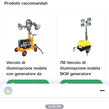
Prodotti raccomandati
Veicolo di
7M Veicolo di
illuminazione mobile
illuminazione mobile
con generatore da
5KW generatore
2kw, torre faro da 5m
diesel Veicolo di luce
Invia richiesta
Invia richiesta
torre
Shawn
11:55 PM