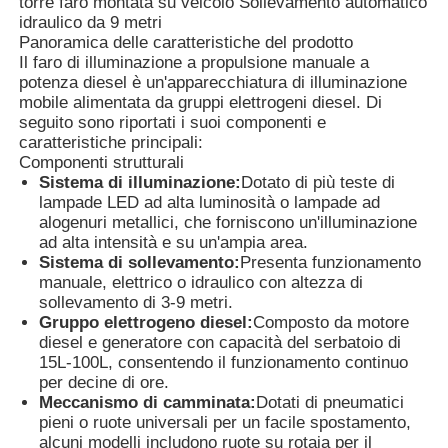
torre faro montata su veicolo Sollevamento automatico
idraulico da 9 metri
Panoramica delle caratteristiche del prodotto
Il faro di illuminazione a propulsione manuale a
potenza diesel è un'apparecchiatura di illuminazione
mobile alimentata da gruppi elettrogeni diesel. Di
seguito sono riportati i suoi componenti e
caratteristiche principali:
Componenti strutturali
Sistema di illuminazione:
Dotato di più teste di
lampade LED ad alta luminosità o lampade ad
alogenuri metallici, che forniscono un'illuminazione
ad alta intensità e su un'ampia area.
Sistema di sollevamento:
Presenta funzionamento
manuale, elettrico o idraulico con altezza di
sollevamento di 3-9 metri.
Casa.
Gruppo elettrogeno diesel:
Composto da motore
diesel e generatore con capacità del serbatoio di
15L-100L, consentendo il funzionamento continuo
Prodotti
per decine di ore.
Meccanismo di camminata:
Dotati di pneumatici
pieni o ruote universali per un facile spostamento,
alcuni modelli includono ruote su rotaia per il
Chi Siamo