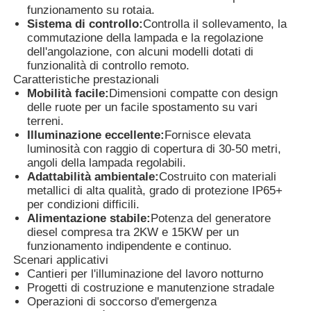
funzionamento su rotaia.
Sistema di controllo:
Controlla il sollevamento, la
commutazione della lampada e la regolazione
Visita alla fabbrica
dell'angolazione, con alcuni modelli dotati di
funzionalità di controllo remoto.
Caratteristiche prestazionali
Controllo di qualità
Mobilità facile:
Dimensioni compatte con design
delle ruote per un facile spostamento su vari
terreni.
Contattaci
Illuminazione eccellente:
Fornisce elevata
luminosità con raggio di copertura di 30-50 metri,
angoli della lampada regolabili.
Casi
Adattabilità ambientale:
Costruito con materiali
metallici di alta qualità, grado di protezione IP65+
per condizioni difficili.
gruppo elettrogeno diesel silenzioso
Alimentazione stabile:
Potenza del generatore
diesel compresa tra 2KW e 15KW per un
funzionamento indipendente e continuo.
Scenari applicativi
Set generatore diesel
Cantieri per l'illuminazione del lavoro notturno
Progetti di costruzione e manutenzione stradale
Operazioni di soccorso d'emergenza
set di generatori a benzina