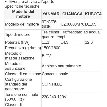
Eventi e attività all'aperto
Specifiche tecniche
Modello del
gruppo elettrogeno del cng
YANMAR
CHANGCA
KUBOTA
motore
3TNV76-
Modello del motore
CZ38003M78
D1105
GGE
Accessori per generatori
Tre cilindri, raffreddato ad acqua,
Tipo di motore
quattro tempi
Potenza (kW)
11.1
14.3
12.6
Veicolo di illuminazione mobile
Frequenza (giri/min)
1500/1800
Metodo di
E-TV
masterizzazione
Metodo di
Aspirato naturalmente
assunzione
Classe di emissione
Convenzionale
Configurazione
standard del
SCINTILLE
generatore
Tensione nominale
230/240-120V
(50/60 Hz)
Classe di