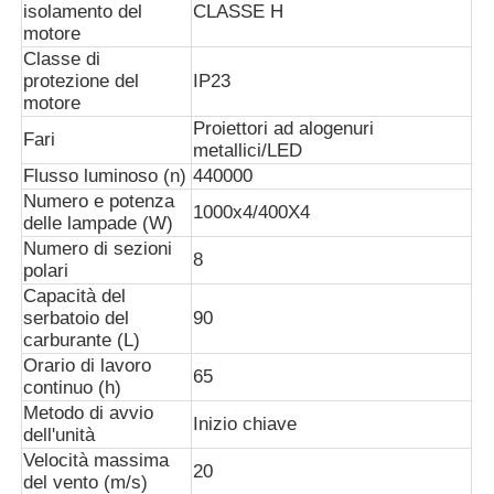
isolamento del
CLASSE H
motore
Classe di
protezione del
IP23
motore
Proiettori ad alogenuri
Fari
metallici/LED
Flusso luminoso (n)
440000
Numero e potenza
1000x4/400X4
delle lampade (W)
Numero di sezioni
8
polari
Capacità del
serbatoio del
90
carburante (L)
Orario di lavoro
65
continuo (h)
Metodo di avvio
Inizio chiave
dell'unità
Velocità massima
20
del vento (m/s)