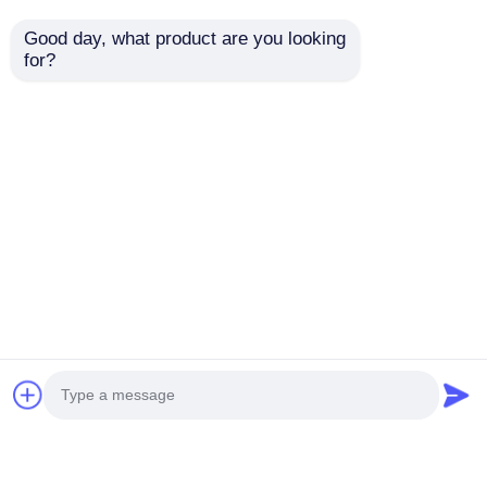
Good day, what product are you looking 
for?
Torre Faro Mobile 9m,
200w*4LED Mobile
Montata su Veicolo,
Lighting Units 6kw
1000W*4 Lampade ad
Diesel Generator
Alogenuri Metallici
Trailer Lighting Faro
Invia richiesta
Invia richiesta
Oro / 400*4 Luci LED