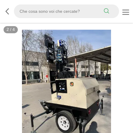
2
/
4