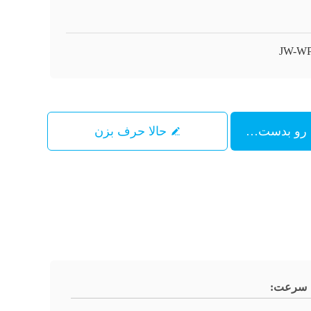
JW-WP
حالا حرف بزن
سرعت: