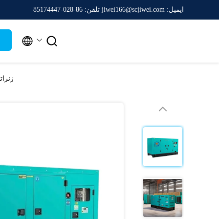
ایمیل: jiwei166@scjiwei.com
تلفن: 86-028-85174447


ژنراتور دیزل