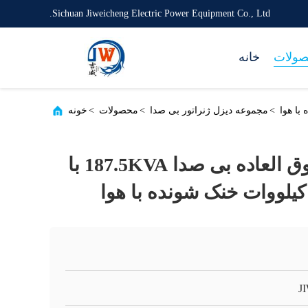
Sichuan Jiweicheng Electric Power Equipment Co., Ltd.
ولات
خانه
>
مجموعه دیزل ژنراتور بی صدا
>
محصولات
>
خونه
ژنراتور دیزلی فوق العاده بی صدا 187.5KVA با
J