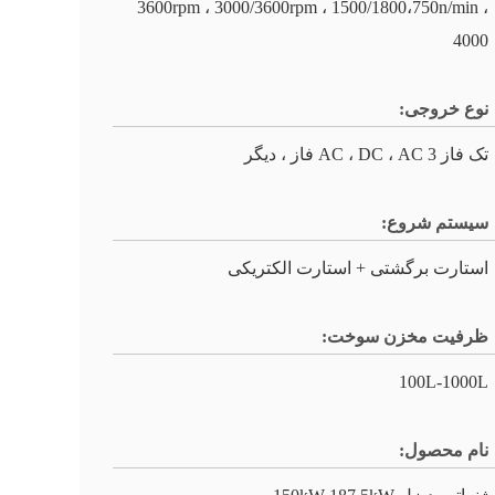
3600rpm ، 3000/3600rpm ، 1500/1800،750n/min ،
4000
نوع خروجی:
تک فاز AC ، DC ، AC 3 فاز ، دیگر
سیستم شروع:
استارت برگشتی + استارت الکتریکی
ظرفیت مخزن سوخت:
100L-1000L
نام محصول: