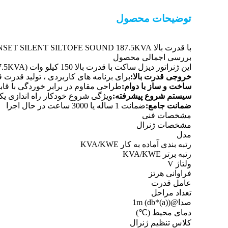
توضیحات محصول
با قدرت بالا GENSET SILENT SILTOFE SOUND 187.5KVA ژنراتور 150 کیلو وات دیزل
بررسی اجمالی محصول
این ژنراتور دیزل ساکت با قدرت بالا 150 کیلو وات (187.5KVA) عملکرد قابل اعتماد را برای برنامه های تجاری و صنعتی از جمله مراکز داده ، بیمارستان ها و امکانات تولیدی ارائه می دهد.
خروجی قدرت بالا:
برای برنامه های کاربردی ، تولید قدرت قابل اعتماد 150 کیلو وا
ساخت و ساز با دوام:
طراحی مقاوم در برابر خوردگی با قا
سیستم شروع پیشرفته:
ویژگی شروع خودکار راه اندازی یکپ
ضمانت جامع:
ضمانت 1 ساله یا 3000 ساعت در حال اجرا
مشخصات فنی
مشخصات ژنرال
مدل
رتبه بندی آماده به کار KVA/KWE
رتبه برتر KVA/KWE
ولتاژ V
فراوانی هرتز
عامل قدرت
تعداد مراحل
صدا@1m (db*(a))
دمای محیط (℃)
کلاس تنظیم ژنرال