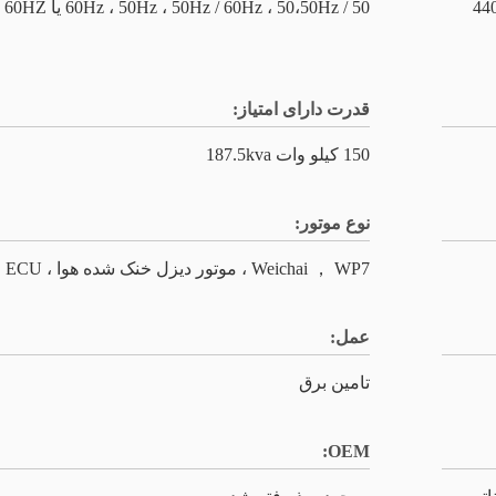
220V,110V/220V/ تا 440V
50 / 60Hz ، 50Hz ، 50Hz / 60Hz ، 50،50Hz یا 60HZ
قدرت دارای امتیاز:
150 کیلو وات 187.5kva
نوع موتور:
Weichai ， WP7 ، موتور دیزل خنک شده هوا ، ECU
عمل:
تامین برق
OEM: