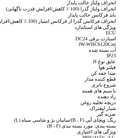
انحراف ولتاژ حالت پایدار
انحراف ولتاژ گذرا (100 ٪ کاهش/افزایش قدرت ناگهانی)
باند فرکانس حالت پایدار
انحراف فرکانس گذرا از فرکانس امتیاز (100 ٪ کاهش/افزایش قدرت ناگهانی)
ویژگی های استاندارد
ECU
استارت برقی DC24
JW-WHC6120Can
آب بسته شده
IP23
عایق نوع H
فیلتر هوا
صدا خفه کن
قطع کننده مدار
شروع باتری
با سیم های همبند
راد دهنده
دریچه تخلیه روغن
شیار لیفتراک
ضربه گیر
رنگ: ویچای آبی (B ، F)/سایبان بژ و شاسی سیاه (L)
بسته بندی: مورد بسته بندی (B ، F)
ویژگی های اختیاری
ولتاژ 380V/415V