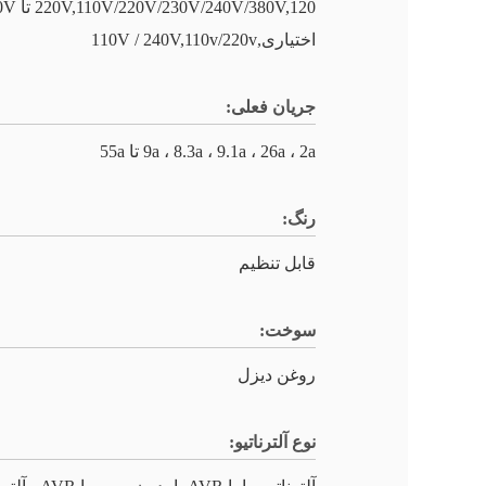
230V/240V/380V,120
اختیاری,110V / 240V,110v/220v
جریان فعلی:
9a ، 8.3a ، 9.1a ، 26a ، 2a تا 55a
رنگ:
قابل تنظیم
سوخت:
روغن دیزل
نوع آلترناتیو: