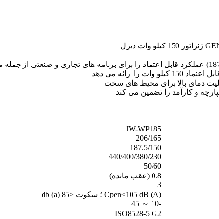
ت را ارائه می دهد
بلیت دمای بالا برای محیط های سخت
ارچه و کارآمد را تضمین می کند
JW-WP185
206/165
187.5/150
440/400/380/230
50/60
0.8 (عقب مانده)
3
Open≤105 dB (A) ؛ سکوت ≤85 db (a)
-10 ～ 45
ISO8528-5 G2