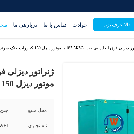
حوادث
تماس با ما
دربارهی ما
محص
حالا حرف بزن
ی فوق العاده بی صدا 187.5KVA با موتور دیزل 150 کیلووات خنک شونده با هوا
موتور دیزل 150 کیلووات خنک شونده با هوا
محل منبع
چین
نام تجاری
IWEI