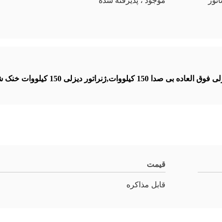
رس با AVR ، آلترناتور
موجود ، پذیرفته شده
قیمت
قابل مذاکره