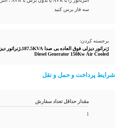
آلترناتور را با AVR یا بدون ب
سه فاز برس کنید
برجسته کردن:
ژنراتور دیزلی فوق العاده بی صدا 187.5KVA,ژنراتور دیزلی فوق العاده بی صدا 150 کیلووات,ژنراتور دیزلی 150 کیلووات خنک شونده با هوا
Diesel Generator 150Kw Air Cooled
شرایط پرداخت و حمل و نقل
مقدار حداقل تعداد سفارش
1