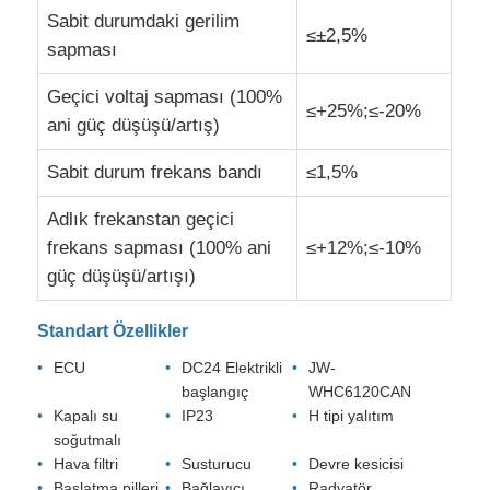
Sabit durumdaki gerilim
≤±2,5%
sapması
Geçici voltaj sapması (100%
≤+25%;≤-20%
ani güç düşüşü/artış)
Sabit durum frekans bandı
≤1,5%
Adlık frekanstan geçici
frekans sapması (100% ani
≤+12%;≤-10%
güç düşüşü/artışı)
Standart Özellikler
ECU
DC24 Elektrikli
JW-
başlangıç
WHC6120CAN
Kapalı su
IP23
H tipi yalıtım
soğutmalı
Hava filtri
Susturucu
Devre kesicisi
Başlatma pilleri
Bağlayıcı
Radyatör