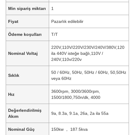
Min sipariş miktarı
1
Fiyat
Pazarlık edilebilir
Ödeme koşulları
T/T
220V,110V/220V/230V/240V/380V,120
Nominal Voltaj
ila 440V isteğe bağlı,110V /
240V,110v/220v
50 / 60Hz, 50Hz, 50Hz / 60Hz, 50,50Hz
Sıklık
veya 60Hz
3600rpm, 3000/3600rpm,
Hız
1500/1800,750n/dk, 4000
Değerlendirilmiş
9a, 8.3a, 9.1a, 26a, 2a ila 55a
Akım
Nominal Güç
150kw ， 187.5kva