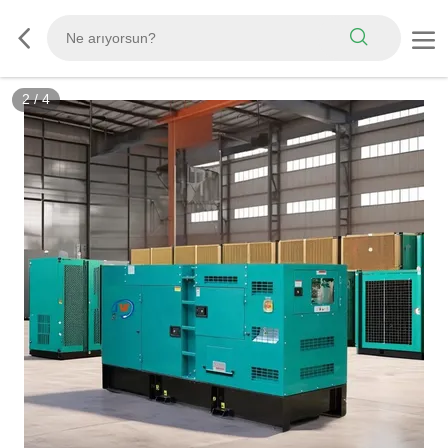
2
/
4