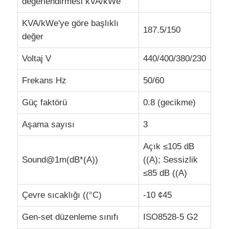
değerlendirmesi kVA/kWe
KVA/kWe'ye göre başlıklı
CNG Jeneratör Seti
187.5/150
değer
Voltaj V
440/400/380/230
Jeneratör aksesuarları
Frekans Hz
50/60
Hareketli aydınlatma aracı
Güç faktörü
0.8 (gecikme)
Aşama sayısı
3
Açık ≤105 dB
Sound@1m(dB*(A))
((A); Sessizlik
≤85 dB ((A)
Çevre sıcaklığı ((°C)
-10 ¢45
Gen-set düzenleme sınıfı
ISO8528-5 G2