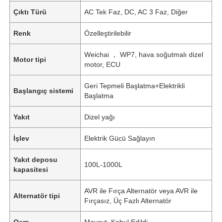
Çıktı Türü
AC Tek Faz, DC, AC 3 Faz, Diğer
Renk
Özelleştirilebilir
Weichai ， WP7, hava soğutmalı dizel
Motor tipi
motor, ECU
Geri Tepmeli Başlatma+Elektrikli
Başlangıç ​​sistemi
Başlatma
Yakıt
Dizel yağı
İşlev
Elektrik Gücü Sağlayın
Yakıt deposu
100L-1000L
kapasitesi
AVR ile Fırça Alternatör veya AVR ile
Alternatör tipi
Fırçasız, Üç Fazlı Alternatör
Oem
Mevcut, Kabul Edildi