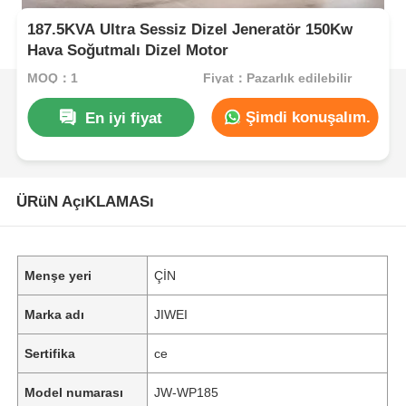
187.5KVA Ultra Sessiz Dizel Jeneratör 150Kw
Hava Soğutmalı Dizel Motor
MOQ：1
Fiyat：Pazarlık edilebilir
Şimdi konuşalım.
En iyi fiyat
ÜRüN AçıKLAMASı
Menşe yeri
ÇİN
Marka adı
JIWEI
Sertifika
ce
Model numarası
JW-WP185