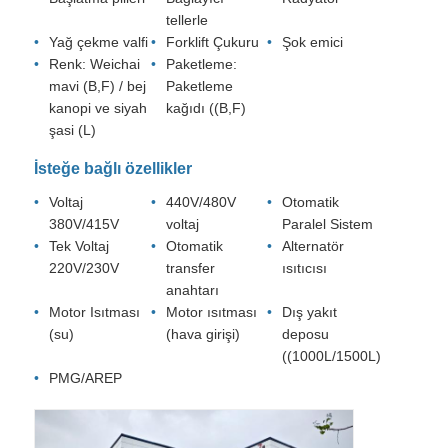
tellerle
Yağ çekme valfi
Forklift Çukuru
Şok emici
Renk: Weichai
Paketleme:
mavi (B,F) / bej
Paketleme
kanopi ve siyah
kağıdı ((B,F)
şasi (L)
İsteğe bağlı özellikler
Voltaj
440V/480V
Otomatik
380V/415V
voltaj
Paralel Sistem
Tek Voltaj
Otomatik
Alternatör
220V/230V
transfer
ısıtıcısı
anahtarı
Motor Isıtması
Motor ısıtması
Dış yakıt
(su)
(hava girişi)
deposu
((1000L/1500L)
PMG/AREP