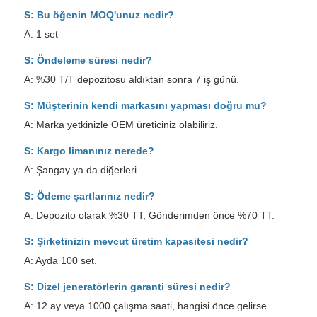
S: Bu öğenin MOQ'unuz nedir?
A: 1 set
S: Öndeleme süresi nedir?
A: %30 T/T depozitosu aldıktan sonra 7 iş günü.
S: Müşterinin kendi markasını yapması doğru mu?
A: Marka yetkinizle OEM üreticiniz olabiliriz.
S: Kargo limanınız nerede?
A: Şangay ya da diğerleri.
S: Ödeme şartlarınız nedir?
A: Depozito olarak %30 TT, Gönderimden önce %70 TT.
S: Şirketinizin mevcut üretim kapasitesi nedir?
A: Ayda 100 set.
S: Dizel jeneratörlerin garanti süresi nedir?
A: 12 ay veya 1000 çalışma saati, hangisi önce gelirse.