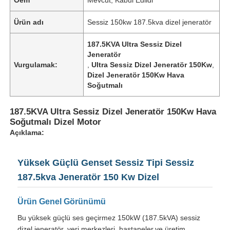
Ürün adı
Sessiz 150kw 187.5kva dizel jeneratör
187.5KVA Ultra Sessiz Dizel
Jeneratör
Vurgulamak:
,
Ultra Sessiz Dizel Jeneratör 150Kw
,
Dizel Jeneratör 150Kw Hava
Soğutmalı
187.5KVA Ultra Sessiz Dizel Jeneratör 150Kw Hava
Soğutmalı Dizel Motor
Açıklama:
Ana sayfa
Yüksek Güçlü Genset Sessiz Tipi Sessiz
187.5kva Jeneratör 150 Kw Dizel
Ürünler
Ürün Genel Görünümü
Bu yüksek güçlü ses geçirmez 150kW (187.5kVA) sessiz
Hakkımızda
dizel jeneratör, veri merkezleri, hastaneler,ve üretim