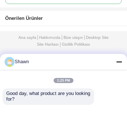
Önerilen Ürünler
Ana sayfa
Hakkımızda
Bize ulaşın
Desktop Site
Site Haritası
Gizlilik Politikası
Kalite
sessiz dizel jeneratör seti
Çin
Shawn
fabrikası.Copyright © 2026 Sichuan Jiweicheng
Electric Power Equipment Co., Ltd.. All Rights
Reserved.
1:25 PM
Good day, what product are you looking 
for?