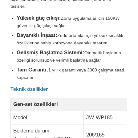
tesisleri.
Fabrika turu
Yüksek güç çıkışı:
Zorlu uygulamalar için 150KW
güvenilir güç çıkışı sağlar
Dayanıklı İnşaat:
Zorlu ortamlar için yüksek sıcaklık
Kalite kontrol
özelliklerine sahip korozyona dayanıklı tasarım
Gelişmiş Başlatma Sistemi:
Otomatik başlatma
Bize ulaşın
özelliği sorunsuz ve verimli başlatma sağlar
Tam Garanti:
1 yıllık garanti veya 3000 çalışma saati
Tüm servis talepleri
kapsamı
Teknik özellikler
sessiz dizel jeneratör seti
Gen-set özellikleri
Dizel jeneratör seti
Model
JW-WP185
Bekleme durum
206/165
benzinli jeneratör seti