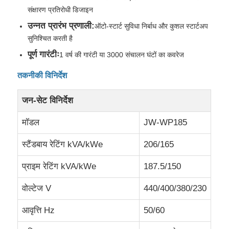
संक्षारण प्रतिरोधी डिजाइन
उन्नत प्रारंभ प्रणाली:
ऑटो-स्टार्ट सुविधा निर्बाध और कुशल स्टार्टअप
फैक्टरी यात्रा
सुनिश्चित करती है
पूर्ण गारंटीः
1 वर्ष की गारंटी या 3000 संचालन घंटों का कवरेज
गुणवत्ता नियंत्रण
तकनीकी विनिर्देश
हमसे संपर्क करें
जन-सेट विनिर्देश
मॉडल
JW-WP185
सभी मामलों
स्टैंडबाय रेटिंग kVA/kWe
206/165
मूक डीजल जनरेटर सेट
प्राइम रेटिंग kVA/kWe
187.5/150
वोल्टेज V
440/400/380/230
डीजल जनरेटर सेट
आवृत्ति Hz
50/60
गैसोलीन जनरेटर सेट