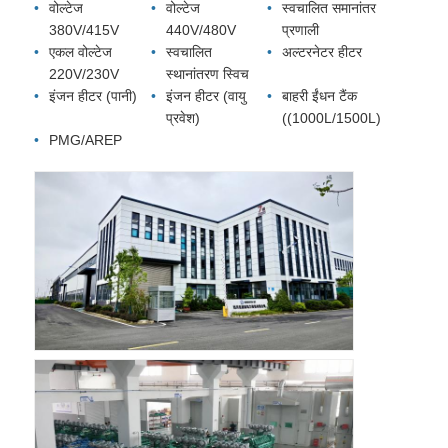
वोल्टेज
वोल्टेज
स्वचालित समानांतर
380V/415V
440V/480V
प्रणाली
एकल वोल्टेज
स्वचालित
अल्टरनेटर हीटर
220V/230V
स्थानांतरण स्विच
इंजन हीटर (पानी)
इंजन हीटर (वायु
बाहरी ईंधन टैंक
प्रवेश)
((1000L/1500L)
PMG/AREP