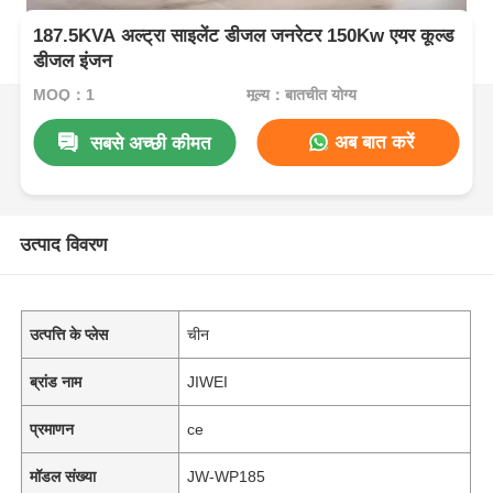
187.5KVA अल्ट्रा साइलेंट डीजल जनरेटर 150Kw एयर कूल्ड
डीजल इंजन
MOQ：1
मूल्य：बातचीत योग्य
अब बात करें
सबसे अच्छी कीमत
उत्पाद विवरण
उत्पत्ति के प्लेस
चीन
ब्रांड नाम
JIWEI
प्रमाणन
ce
मॉडल संख्या
JW-WP185