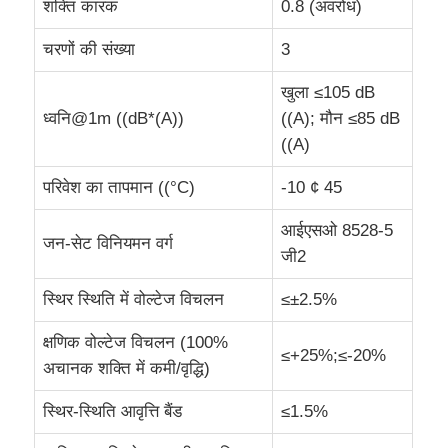
शक्ति कारक
0.8 (अवरोध)
चरणों की संख्या
3
सीएनजी जनरेटर सेट
खुला ≤105 dB
जनरेटर सहायक उपकरण
ध्वनि@1m ((dB*(A))
((A); मौन ≤85 dB
((A)
मोबाइल लाइटिंग वाहन
परिवेश का तापमान ((°C)
-10 ¢ 45
आईएसओ 8528-5
जन-सेट विनियमन वर्ग
जी2
स्थिर स्थिति में वोल्टेज विचलन
≤±2.5%
क्षणिक वोल्टेज विचलन (100%
≤+25%;≤-20%
अचानक शक्ति में कमी/वृद्धि)
स्थिर-स्थिति आवृत्ति बैंड
≤1.5%