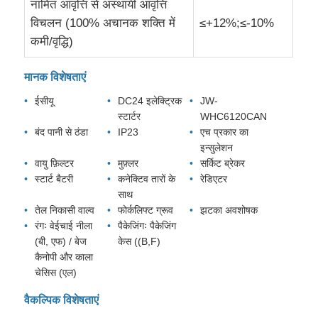
नामित आवृत्ति से अस्थायी आवृत्ति
विचलन (100% अचानक शक्ति में
≤+12%;≤-10%
कमी/वृद्धि)
मानक विशेषताएं
ईसीयू
DC24 इलेक्ट्रिक
JW-
स्टार्टर
WHC6120CAN
बंद पानी से ठंडा
IP23
एच प्रकार का
इन्सुलेशन
वायु फ़िल्टर
मुफ़्लर
सर्किट ब्रेकर
स्टार्ट बैटरी
कनेक्टिव तारों के
रेडिएटर
साथ
तेल निकासी वाल्व
फोर्कलिफ्ट ग्रूव
झटका अवशोषक
रंगः वेईचाई नीला
पैकेजिंगः पैकेजिंग
(बी, एफ) / बेज
केस ((B,F)
कैनोपी और काला
चेसिस (एल)
वैकल्पिक विशेषताएं