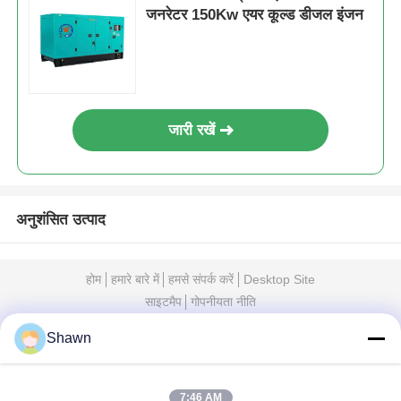
जनरेटर 150Kw एयर कूल्ड डीजल इंजन
जारी रखें
अनुशंसित उत्पाद
होम
हमारे बारे में
हमसे संपर्क करें
Desktop Site
साइटमैप
गोपनीयता नीति
Shawn
गुणवत्ता
मूक डीजल जनरेटर सेट
चीन का कारखाना.Copyright ©
2026 Sichuan Jiweicheng Electric Power
Equipment Co., Ltd.. All Rights Reserved.
7:46 AM