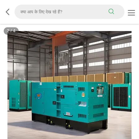
2
/
4