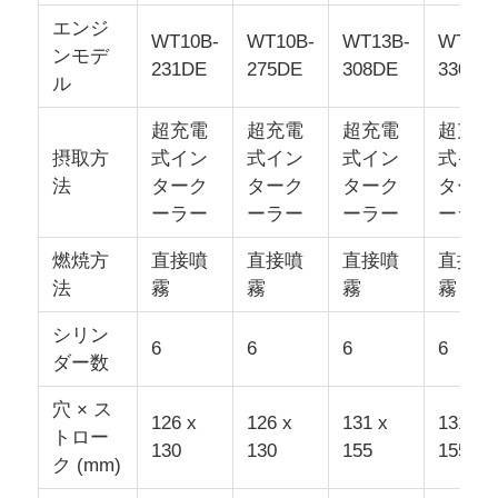
エンジ
WT10B-
WT10B-
WT13B-
WT13B
ンモデ
231DE
275DE
308DE
330DE
ル
超充電
超充電
超充電
超充電
摂取方
式イン
式イン
式イン
式イン
法
ターク
ターク
ターク
ターク
ーラー
ーラー
ーラー
ーラー
燃焼方
直接噴
直接噴
直接噴
直接噴
法
霧
霧
霧
霧
シリン
6
6
6
6
ダー数
穴 × ス
126 x
126 x
131 x
131 x
トロー
130
130
155
155
ク (mm)