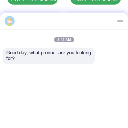
48kw 60kva デュッツ
40kva 44kva 50kva デ
ディーゼル発電機セッ
ュッツディーゼル発電
ト 51kw 64kvaディー
機セット F4L低騒音デ
Shawn
ゼルバックアップ発電
ィーゼル発電機
お問い合わせを送信
お問い合わせを送信
機セット
2:43 AM
Good day, what product are you looking 
ホーム
企業情報
お問い合わせ
Desktop Site
for?
地図
プライバシーポリシー
品質
無声ディーゼル発電機セット
中国工
場.Copyright © 2026 Sichuan Jiweicheng Electric
Power Equipment Co., Ltd.. All Rights Reserved.