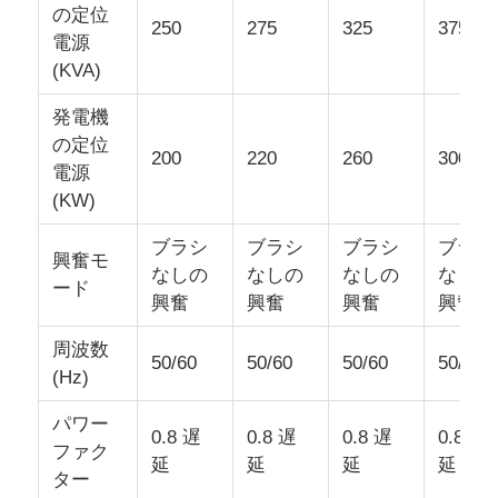
の定位
250
275
325
375
電源
(KVA)
発電機
の定位
200
220
260
300
電源
(KW)
ブラシ
ブラシ
ブラシ
ブラシ
興奮モ
なしの
なしの
なしの
なしの
ード
興奮
興奮
興奮
興奮
周波数
50/60
50/60
50/60
50/60
(Hz)
パワー
0.8 遅
0.8 遅
0.8 遅
0.8 遅
ファク
延
延
延
延
ター