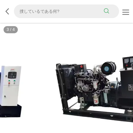
3
/
4