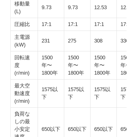
移動量
9.73
9.73
12.53
12.53
(L)
圧縮比
17:1
17:1
17:1
17:1
主電源
231
275
308
330
(kW)
回転速
1500
1500
1500
1500
度
年〜
年〜
年〜
年〜
(r/min)
1800年
1800年
1800年
1800年
最大空
1575以
1575以
1575以
1575以
動速度
下
下
下
下
(r/min)
負荷な
しの最
小安定
650以下
650以下
650以下
650以
速度