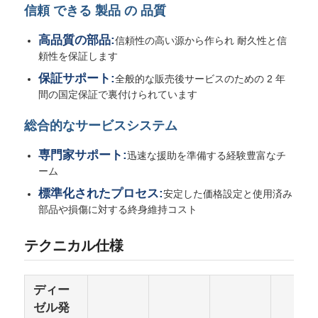
信頼 できる 製品 の 品質
cngの発電機セット
高品質の部品:
信頼性の高い源から作られ 耐久性と信
頼性を保証します
保証サポート:
全般的な販売後サービスのための 2 年
発電機用品
間の国定保証で裏付けられています
総合的なサービスシステム
移動式照明車
専門家サポート:
迅速な援助を準備する経験豊富なチ
ーム
標準化されたプロセス:
安定した価格設定と使用済み
部品や損傷に対する終身維持コスト
テクニカル仕様
ディー
ゼル発