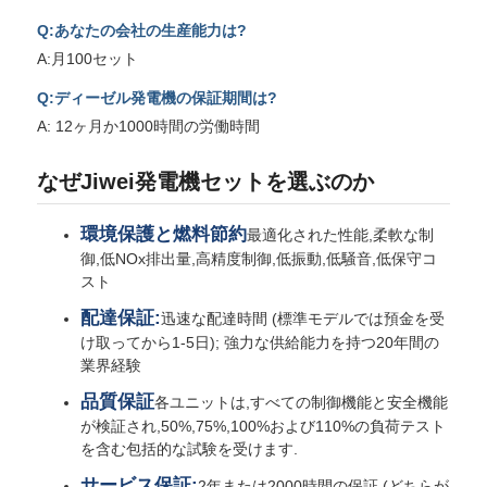
御,低NOx排出量,高精度制御,低振動,低騒音,低保守コ
スト
配達保証:
迅速な配達時間 (標準モデルでは預金を受
け取ってから1-5日); 強力な供給能力を持つ20年間の
業界経験
品質保証
各ユニットは,すべての制御機能と安全機能
が検証され,50%,75%,100%および110%の負荷テスト
を含む包括的な試験を受けます.
サービス保証:
2年または2000時間の保証 (どちらが
先に来るか); 30分間の応答時間; グローバル保証のカ
バー
カスタマイズされたサービス:
特定の要件を満た
すためのカスタム製品とブランド
機密事項
安定した協力のために利用可能な品質保証
と機密性協定
札: