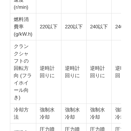
(r/min)
燃料消
費率
220以下
220以下
240以下
240以
(g/kW.h)
クラン
クシャ
フトの
回転方
逆時計
逆時計
逆時計
逆時計
向 (フラ
回りに
回りに
回りに
回りに
イホイ
ール向
き)
冷却方
強制水
強制水
強制水
強制水
法
冷却
冷却
冷却
冷却
圧力噴
圧力噴
圧力噴
圧力噴