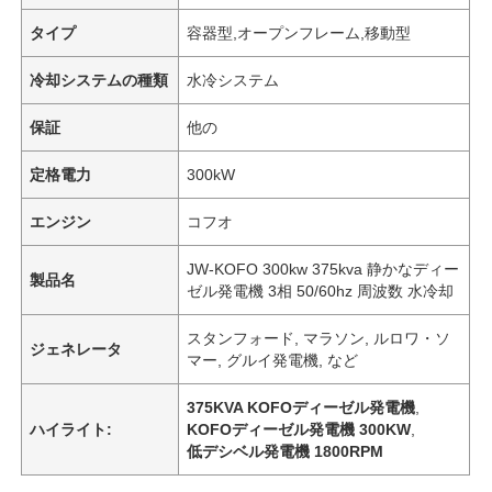
タイプ
容器型,オープンフレーム,移動型
冷却システムの種類
水冷システム
保証
他の
定格電力
300kW
エンジン
コフオ
JW-KOFO 300kw 375kva 静かなディー
製品名
ゼル発電機 3相 50/60hz 周波数 水冷却
スタンフォード, マラソン, ルロワ・ソ
ジェネレータ
マー, グルイ発電機, など
375KVA KOFOディーゼル発電機
,
ハイライト:
KOFOディーゼル発電機 300KW
,
低デシベル発電機 1800RPM