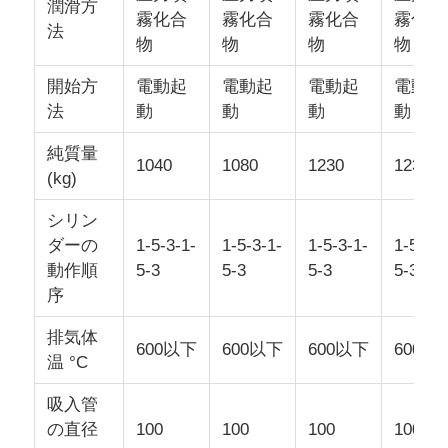
潤滑方
霧化合
霧化合
霧化合
霧化合
法
物
物
物
物
開始方
電動起
電動起
電動起
電動起
法
動
動
動
動
純質量
1040
1080
1230
1230
(kg)
シリン
ダーの
1-5-3-1-
1-5-3-1-
1-5-3-1-
1-5-3-1
動作順
5-3
5-3
5-3
5-3
序
排気体
600以下
600以下
600以下
600以
温 °C
吸入管
の直径
100
100
100
100