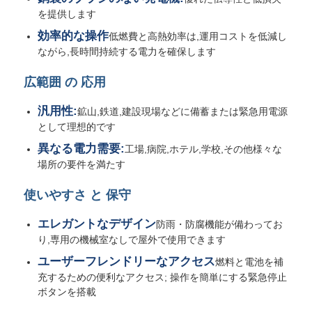
を提供します
効率的な操作
低燃費と高熱効率は,運用コストを低減し
工場見学
ながら,長時間持続する電力を確保します
広範囲 の 応用
品質管理
汎用性:
鉱山,鉄道,建設現場などに備蓄または緊急用電源
として理想的です
お問い合わせ
異なる電力需要:
工場,病院,ホテル,学校,その他様々な
場所の要件を満たす
事件
使いやすさ と 保守
無声ディーゼル発電機セット
エレガントなデザイン
防雨・防腐機能が備わってお
り,専用の機械室なしで屋外で使用できます
ディーゼルジェネレーターセット
ユーザーフレンドリーなアクセス
燃料と電池を補
充するための便利なアクセス; 操作を簡単にする緊急停止
ボタンを搭載
ガソリン発電機セット