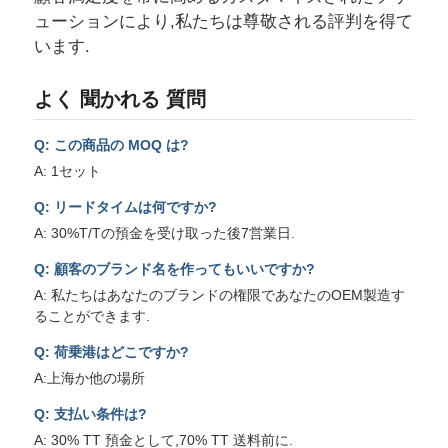
A: 30%T/Tの預金を受け取った後7営業日.
Q: 顧客のブランド名を作ってもいいですか?
A: 私たちはあなたのブランドの権限であなたのOEM製造す
ることができます.
Q: 荷乗港はどこですか?
A:上海か他の場所
Q: 支払い条件は?
A: 30% TT 預金として,70% TT 送料前に.
Q:あなたの会社の生産能力は?
A:月100セット
Q:ディーゼル発電機の保証期間は?
A: 12ヶ月か1000時間の労働時間
なぜJiwei発電機セットを選ぶのか
環境保護と燃料節約
最適化された性能,柔軟な制