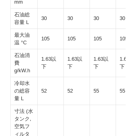
mm
石油総
30
30
30
30
容量 L
最大油
105
105
105
105
温 °C
石油消
1.63以
1.63以
1.63以
1.63以
費
下
下
下
下
g/kW.h
冷却水
の総容
52
52
55
55
量 L
寸法 (水
タンク,
空気フ
ィルタ