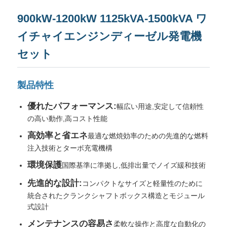
900kW-1200kW 1125kVA-1500kVA ワ
イチャイエンジンディーゼル発電機
セット
製品特性
優れたパフォーマンス:
幅広い用途,安定して信頼性
の高い動作,高コスト性能
高効率と省エネ
最適な燃焼効率のための先進的な燃料
注入技術とターボ充電機構
ホーム
環境保護
国際基準に準拠し,低排出量でノイズ緩和技術
先進的な設計:
コンパクトなサイズと軽量性のために
製品
統合されたクランクシャフトボックス構造とモジュール
式設計
メンテナンスの容易さ
私たちについて
柔軟な操作と高度な自動化の