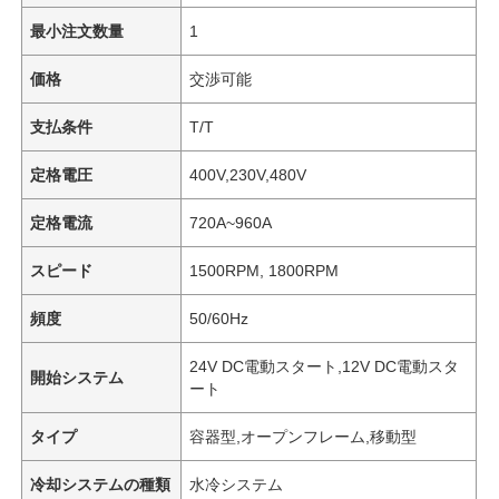
最小注文数量
1
価格
交渉可能
支払条件
T/T
定格電圧
400V,230V,480V
定格電流
720A~960A
スピード
1500RPM, 1800RPM
頻度
50/60Hz
24V DC電動スタート,12V DC電動スタ
開始システム
ート
タイプ
容器型,オープンフレーム,移動型
冷却システムの種類
水冷システム