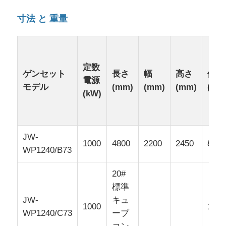
寸法 と 重量
定数
ゲンセット
長さ
幅
高さ
体重
電源
モデル
(mm)
(mm)
(mm)
(kg) 
(kW)
JW-
1000
4800
2200
2450
8400
WP1240/B73
20#
標準
JW-
キュ
1000
1170
WP1240/C73
ーブ