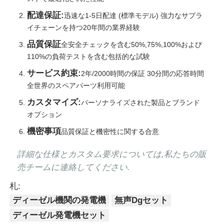
配達保証:
迅速な1-5日配達 (標準モデル) 強力なサプラ
イチェーンを持つ20年間の業界経験
品質保証
全安全チェックを含む50%,75%,100%および
110%の負荷テストを含む包括的な試験
サービス約束:
2年/2000時間の保証 30分間の応答時間
全世界のスペアパーツ利用可能
カスタマイズ:
パーソナライズされた製品とブランド
オプション
機密事項
品質保証と機密性に関する合意
詳細な仕様とカスタム要求については,私たちの販
売チームに連絡してください.
札:
ディーゼル機関の発電機
無声Dgセット
ディーゼル発電機セット