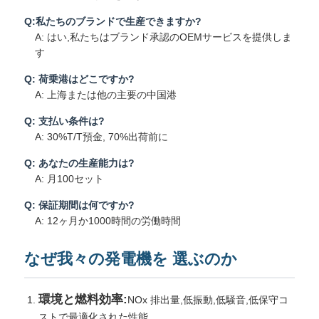
Q:私たちのブランドで生産できますか?
A: はい,私たちはブランド承認のOEMサービスを提供しま
す
Q: 荷乗港はどこですか?
A: 上海または他の主要の中国港
Q: 支払い条件は?
A: 30%T/T預金, 70%出荷前に
Q: あなたの生産能力は?
A: 月100セット
Q: 保証期間は何ですか?
A: 12ヶ月か1000時間の労働時間
なぜ我々の発電機を 選ぶのか
環境と燃料効率:
NOx 排出量,低振動,低騒音,低保守コ
ストで最適化された性能