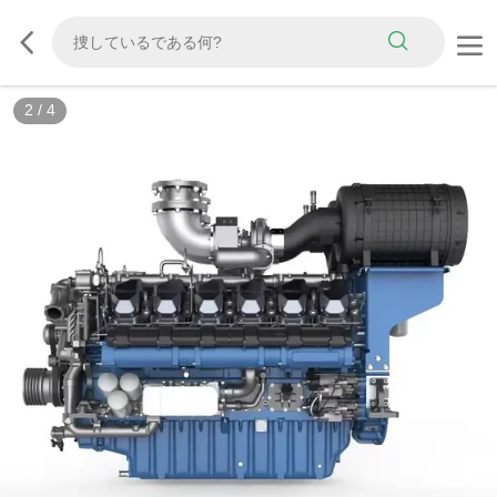
3
/
4