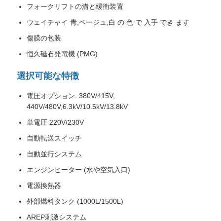
フォークリフトの溝と緩衝装置
ウェイチャイ 青,ベージュ,白 の 色 で 入手 でき ます
傷膜の包装
恒久磁石発電機 (PMG)
選択可能な特徴
電圧オプション: 380V/415V,
440V/480V,6.3kV/10.5kV/13.8kV
単電圧 220V/230V
自動転送スイッチ
自動並行システム
エンジンヒーター (水や空気入口)
電源換熱器
外部燃料タンク (1000L/1500L)
AREP刺激システム