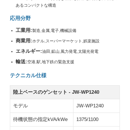
あるコンパクトな構造
工場見学
応用分野
工業用:
製造,金属,電子,機械設備
品質管理
商業用:
ホテル,スーパーマーケット,娯楽施設
エネルギー:
油田,鉱山,風力発電,太陽光発電
お問い合わせ
輸送:
空港,駅,地下鉄の緊急支援
事件
テクニカル仕様
無声ディーゼル発電機セット
陸上ベースのゲンセット - JW-WP1240
モデル
JW-WP1240
ディーゼルジェネレーターセット
待機状態の指定kVA/kWe
1375/1100
ガソリン発電機セット