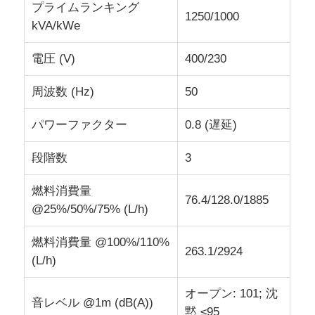
プライムランキング
1250/1000
kVA/kWe
cngの発電機セット
電圧 (V)
400/230
発電機用品
周波数 (Hz)
50
パワーファクター
0.8 (遅延)
移動式照明車
段階数
3
燃料消費量
76.4/128.0/1885
@25%/50%/75% (L/h)
燃料消費量 @100%/110%
263.1/2924
(L/h)
オープン: 101; 沈
音レベル @1m (dB(A))
黙 ≤95