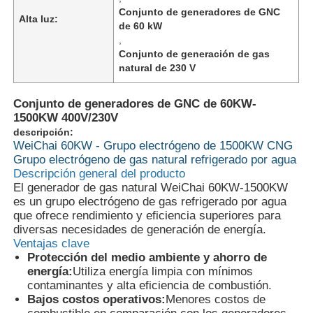
Conjunto de generadores de GNC
Alta luz:
de 60 kW
,
Conjunto de generación de gas
natural de 230 V
Conjunto de generadores de GNC de 60KW-
1500KW 400V/230V
descripción:
WeiChai 60KW - Grupo electrógeno de 1500KW CNG
Grupo electrógeno de gas natural refrigerado por agua
Descripción general del producto
El generador de gas natural WeiChai 60KW-1500KW
es un grupo electrógeno de gas refrigerado por agua
que ofrece rendimiento y eficiencia superiores para
En casa.
diversas necesidades de generación de energía.
Ventajas clave
Protección del medio ambiente y ahorro de
Productos
energía:
Utiliza energía limpia con mínimos
contaminantes y alta eficiencia de combustión.
Bajos costos operativos:
Menores costos de
Sobre nosotros