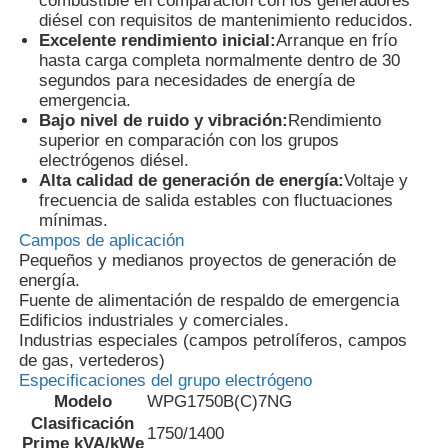
combustible en comparación con los generadores
diésel con requisitos de mantenimiento reducidos.
Excelente rendimiento inicial:
Arranque en frío
Recorrido por la fábrica
hasta carga completa normalmente dentro de 30
segundos para necesidades de energía de
emergencia.
Bajo nivel de ruido y vibración:
Rendimiento
Control de calidad
superior en comparación con los grupos
electrógenos diésel.
Alta calidad de generación de energía:
Voltaje y
Contacta con nosotros
frecuencia de salida estables con fluctuaciones
mínimas.
Campos de aplicación
Casos
Pequeños y medianos proyectos de generación de
energía.
Fuente de alimentación de respaldo de emergencia
sistema de generador diesel silencioso
Edificios industriales y comerciales.
Industrias especiales (campos petrolíferos, campos
de gas, vertederos)
Conjunto de generador diesel
Especificaciones del grupo electrógeno
Modelo
WPG1750B(C)7NG
Clasificación
1750/1400
Conjunto de generadores de gasolina
Prime kVA/kWe