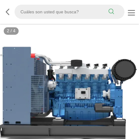
2
/
4