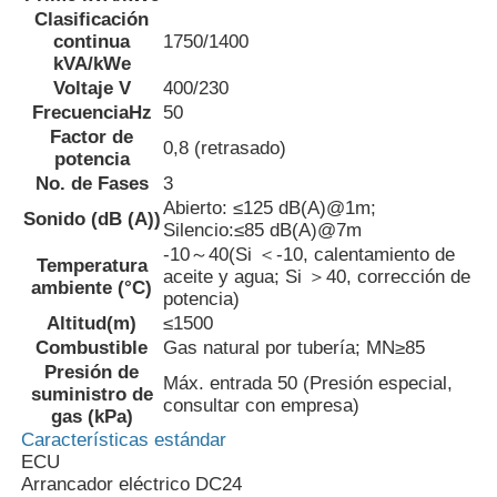
Clasificación
continua
1750/1400
sistema de generador del cng
kVA/kWe
Voltaje V
400/230
FrecuenciaHz
50
Accesorios para generadores
Factor de
0,8 (retrasado)
potencia
No. de Fases
3
Vehículo de iluminación móvil
Abierto: ≤125 dB(A)@1m;
Sonido (dB (A))
Silencio:≤85 dB(A)@7m
-10～40(Si ＜-10, calentamiento de
Temperatura
aceite y agua; Si ＞40, corrección de
ambiente (°C)
potencia)
Altitud(m)
≤1500
Combustible
Gas natural por tubería; MN≥85
Presión de
Máx. entrada 50 (Presión especial,
suministro de
consultar con empresa)
gas (kPa)
Características estándar
ECU
Arrancador eléctrico DC24