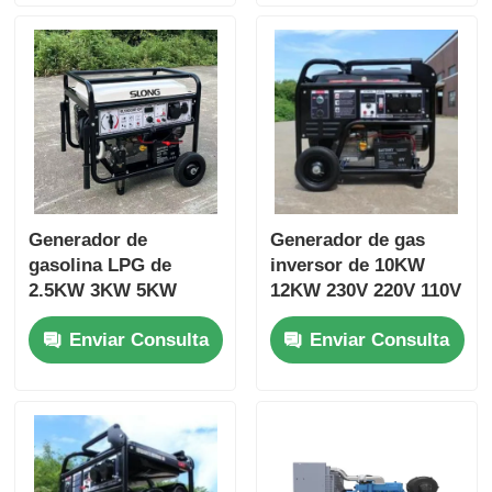
Generador de
Generador de gas
gasolina LPG de
inversor de 10KW
2.5KW 3KW 5KW
12KW 230V 220V 110V
8KW con arranque
LPG
Enviar Consulta
Enviar Consulta
eléctrico y
certificación EPA