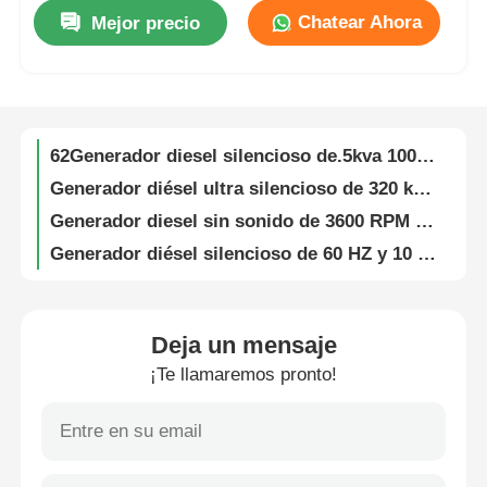
Chatear Ahora
Mejor precio
Generador diésel ultra silencioso de 187.5 KVA, motor diésel de 150 kW refrigerado por aire
Recorrido por la fábrica
Generador de diesel super silencioso de 3600 rpm 200 kW 250 KVA Generador de diesel
Grupo electrógeno silencioso de 250KW 320KVA 450A Generador diésel silencioso personalizable
Control de calidad
62Generador diesel silencioso de.5kva 100kva 50kw 80kw Generador súper silencioso de 3 fases
Generador diésel ultra silencioso de 320 kVA, generador diésel de 300 kW insonorizado
Contacta con nosotros
Generador diesel sin sonido de 3600 RPM 100kw 3 fase 120kva Generador diesel
Generador diésel silencioso de 60 HZ y 10 kW-3000 kW, personalizable, de bajo ruido
Casos
Grupo electrógeno de 3KW-15KW refrigerado por aire, dos cilindros, cuatro tiempos, super silencioso
Generador diesel de 125kva 2200kva Motor Weichai súper silencioso Generador diesel de 100kva
60 kW 75kva generador de diesel silencioso 1500RPM generador de diesel súper silencioso
sistema de generador diesel silencioso
Deja un mensaje
Generador diesel silencioso de 20 kW de 50 Hz/60 Hz Generador diesel silencioso de 4 tiempos
¡Te llamaremos pronto!
Ahorro de combustible 5kw 8kw 10kw Generador diesel silencioso Conjunto enfriado por aire Personalizable
Conjunto de generador diesel
Grupo electrógeno diésel silencioso de 10KVA 12KVA 15KVA 18KVA 20KVA 3000/3600RPM
Generador diésel silencioso 50KW 100KW 200KW 300KW 400KW 500KW 600KW 800KW 1000KW
Conjunto de generadores de gasolina