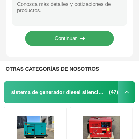
Generador diésel insonorizado de 50 kVA Cummins Perkins WEICHAI, el generador diésel más silencioso
75KVA 60KW generador diésel Cummins Perkins WEICHAI motor bajo ruido
sistema de generador del cng
Generador diésel de 50 kVA y 40 kW con reducción de ruido, ODM, OEM, grupo electrógeno diésel silencioso
Grupos electrógenos diésel insonorizados de 400 kW 500 kVA Generador diésel súper silencioso
Accesorios para generadores
500kw 625KVA Generador diesel silencioso de trabajo pesado 110V 220V 230V 380V 400V
Generadores diésel silenciosos de 600 kW 750 kVA, funcionamiento silencioso
Vehículo de iluminación móvil
OTRAS CATEGORÍAS DE NOSOTROS
(47)
sistema de generador diesel silencioso