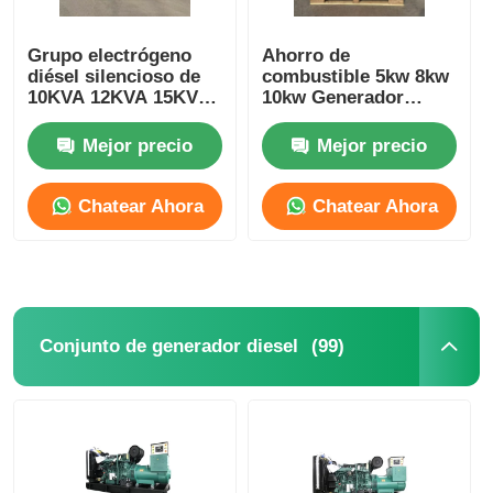
Grupo electrógeno
Ahorro de
diésel silencioso de
combustible 5kw 8kw
10KVA 12KVA 15KVA
10kw Generador
18KVA 20KVA
diesel silencioso
3000/3600RPM
Conjunto enfriado por
Mejor precio
Mejor precio
aire Personalizable
Chatear Ahora
Chatear Ahora
(99)
Conjunto de generador diesel