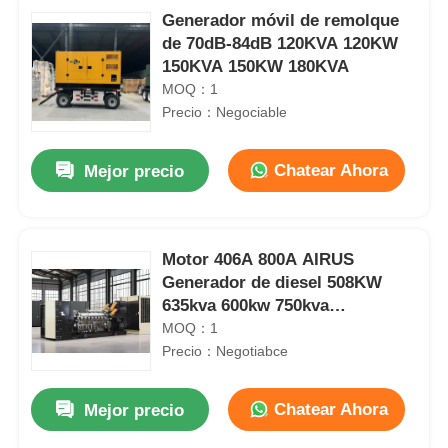
Generador móvil de remolque
de 70dB-84dB 120KVA 120KW
150KVA 150KW 180KVA
MOQ：1
Precio：Negociable
Chatear Ahora
Mejor precio
Motor 406A 800A AIRUS
Generador de diesel 508KW
635kva 600kw 750kva
Generador de diesel ultra
MOQ：1
silencioso
Precio：Negotiabce
Chatear Ahora
Mejor precio