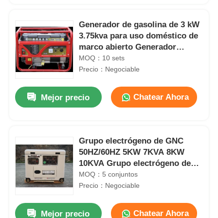
Generador de gasolina de 3 kW
3.75kva para uso doméstico de
marco abierto Generador
eléctrico de fase única
MOQ：10 sets
Precio：Negociable
Chatear Ahora
Mejor precio
Grupo electrógeno de GNC
50HZ/60HZ 5KW 7KVA 8KW
10KVA Grupo electrógeno de
GNC de 4 tiempos
MOQ：5 conjuntos
Precio：Negociable
Chatear Ahora
Mejor precio