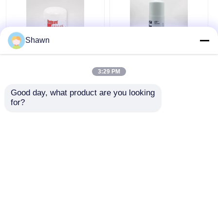
Shawn
LF9009 LF9080 Filtro
LF670 FF202 Filtros
de lubricación
Cummins WF2076
3:29 PM
Cummins LF3345
FS1006 FF105D LF777
LF3349 Piezas de
Accesorios para
Good day, what product are you looking 
generador
Generador
Mejor precio
Mejor precio
for?
Chatear Ahora
Chatear Ahora
Vea más
Inicio
Mapa del Sitio
Contactar Ahora
Desktop Site