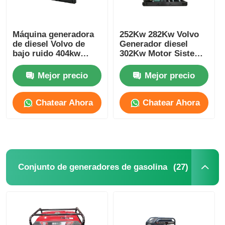
Máquina generadora
252Kw 282Kw Volvo
de diesel Volvo de
Generador diesel
bajo ruido 404kw
302Kw Motor Sistema
500kva 473kw
de enfriamiento del
587.5kva Genset
generador diesel
Mejor precio
Mejor precio
diesel marina
Chatear Ahora
Chatear Ahora
(27)
Conjunto de generadores de gasolina