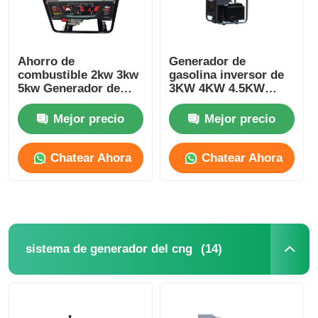
Ahorro de
Generador de
combustible 2kw 3kw
gasolina inversor de
5kw Generador de
3KW 4KW 4.5KW
gasolina de marco
220V 230V 240V 380V
abierto Generador de
Mejor precio
Mejor precio
gasolina pequeño
Chatear Ahora
Chatear Ahora
(14)
sistema de generador del cng