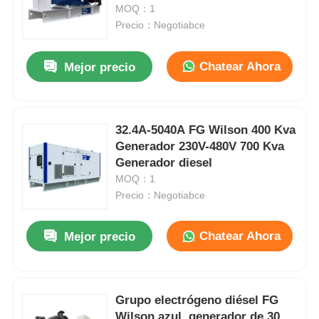
616KW
MOQ：1
Precio：Negotiabce
Recorrido por la fábrica
Chatear Ahora
Mejor precio
Control de calidad
32.4A-5040A FG Wilson 400 Kva
Contacta con nosotros
Generador 230V-480V 700 Kva
Generador diesel
Casos
MOQ：1
Precio：Negotiabce
sistema de generador diesel silencioso
Chatear Ahora
Mejor precio
Conjunto de generador diesel
Grupo electrógeno diésel FG
Conjunto de generadores de gasolina
Wilson azul, generador de 30