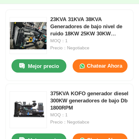
23KVA 31KVA 38KVA
Generadores de bajo nivel de
ruido 18KW 25KW 30KW
Generador KOFO
MOQ：1
Precio：Negotiabce
Chatear Ahora
Mejor precio
375KVA KOFO generador diesel
300KW generadores de bajo Db
1800RPM
MOQ：1
Precio：Negotiabce