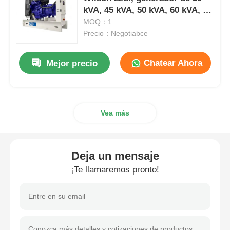
kVA, 45 kVA, 50 kVA, 60 kVA, 80
kVA, 100 kVA
MOQ：1
sistema de generador del cng
Precio：Negotiabce
Accesorios para generadores
Chatear Ahora
Mejor precio
Vehículo de iluminación móvil
Vea más
Deja un mensaje
¡Te llamaremos pronto!