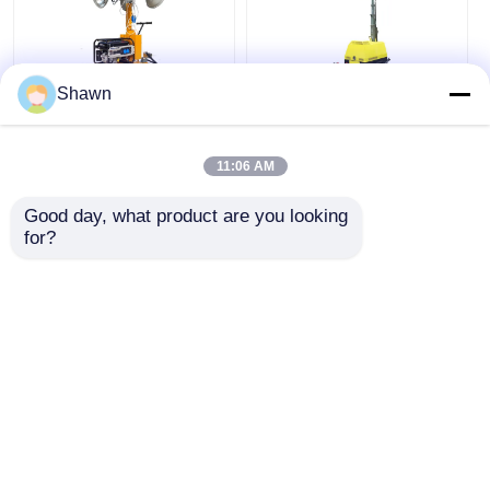
Shawn
Vehículo de
Vehículo de
iluminación móvil con
iluminación móvil 7M
generador de 2kw y
con generador diésel
11:06 AM
torre de iluminación
de 5KW y torre de luz
tipo faro de 5m
Good day, what product are you looking 
Mejor precio
Mejor precio
for?
Chatear Ahora
Chatear Ahora
Vea más
Inicio
Mapa del Sitio
Contactar Ahora
Desktop Site
Mapa del Sitio
Política de privacidad