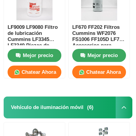
LF9009 LF9080 Filtro
LF670 FF202 Filtros
de lubricación
Cummins WF2076
Cummins LF3345
FS1006 FF105D LF777
LF3349 Piezas de
Accesorios para
generador
Generador
Mejor precio
Mejor precio
Chatear Ahora
Chatear Ahora
(6)
Vehículo de iluminación móvil