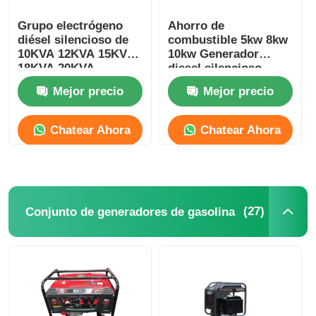
Grupo electrógeno
Ahorro de
diésel silencioso de
combustible 5kw 8kw
10KVA 12KVA 15KVA
10kw Generador
18KVA 20KVA
diesel silencioso
3000/3600RPM
Conjunto enfriado por
Mejor precio
Mejor precio
aire Personalizable
Chatear Ahora
Chatear Ahora
(27)
Conjunto de generadores de gasolina