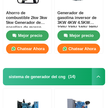
Ahorro de
Generador de
combustible 2kw 3kw
gasolina inversor de
5kw Generador de
3KW 4KW 4.5KW
gasolina de marco
220V 230V 240V 380V
abierto Generador de
Mejor precio
Mejor precio
gasolina pequeño
Chatear Ahora
Chatear Ahora
(14)
sistema de generador del cng