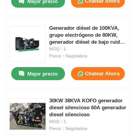
Chatear Ahora
Mejor precio
Generador diésel de 100KVA,
grupo electrógeno de 80KW,
generador diésel de bajo ruido,
380V 400V
MOQ：1
Precio：Negotiabce
Chatear Ahora
Mejor precio
30KW 38KVA KOFO generador
diesel silencioso 60A generador
diesel silencioso
MOQ：1
Precio：Negotiabce