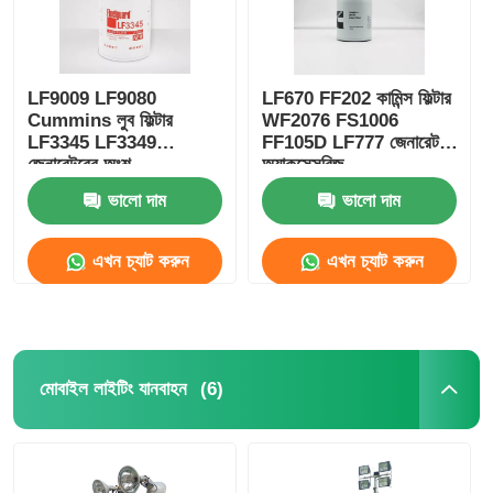
LF9009 LF9080
LF670 FF202 কামিন্স ফিল্টার
Cummins লুব ফিল্টার
WF2076 FS1006
LF3345 LF3349
FF105D LF777 জেনারেটর
জেনারেটরের অংশ
অ্যাকসেসরিজ
ভালো দাম
ভালো দাম
এখন চ্যাট করুন
এখন চ্যাট করুন
(6)
মোবাইল লাইটিং যানবাহন