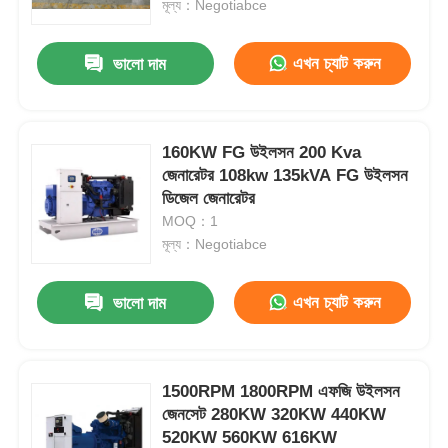
মূল্য：Negotiabce
এখন চ্যাট করুন
ভালো দাম
160KW FG উইলসন 200 Kva
জেনারেটর 108kw 135kVA FG উইলসন
ডিজেল জেনারেটর
MOQ：1
মূল্য：Negotiabce
এখন চ্যাট করুন
ভালো দাম
বাড়ি
পণ্য
1500RPM 1800RPM এফজি উইলসন
জেনসেট 280KW 320KW 440KW
520KW 560KW 616KW
আমাদের সম্পর্কে