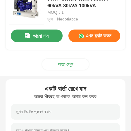
60kVA 80kVA 100kVA
MOQ：1
সিএনজি জেনারেটর সেট
মূল্য：Negotiabce
জেনারেটরের আনুষাঙ্গিক
এখন চ্যাট করুন
ভালো দাম
মোবাইল লাইটিং যানবাহন
আরো দেখুন
একটি বার্তা রেখে যান
আমরা শীঘ্রই আপনাকে আবার কল করব!