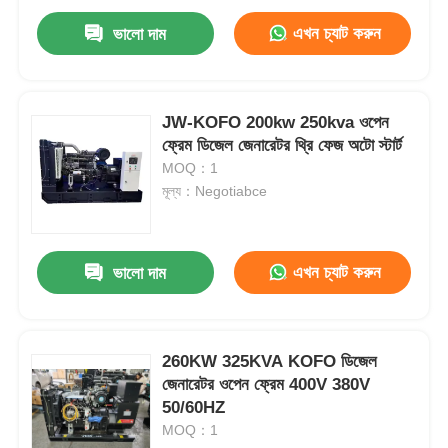
এখন চ্যাট করুন
ভালো দাম
JW-KOFO 200kw 250kva ওপেন
ফ্রেম ডিজেল জেনারেটর থ্রি ফেজ অটো স্টার্ট
MOQ：1
মূল্য：Negotiabce
এখন চ্যাট করুন
ভালো দাম
260KW 325KVA KOFO ডিজেল
জেনারেটর ওপেন ফ্রেম 400V 380V
50/60HZ
MOQ：1