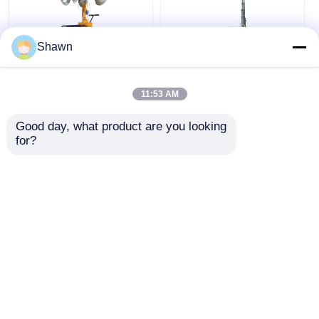
Shawn
২ কিলোওয়াট জেনারেটর মোবাইল
7এম মোবাইল আলো গাড়ির 5
লাইটিং যানবাহন ৫ মিটার লাইট
কিলোওয়াট ডিজেল জেনারেটর
11:53 AM
হাউস লাইটিং টাওয়ার ট্রাক
গাড়ির আলো টাওয়ার
Good day, what product are you looking 
for?
ভালো দাম
ভালো দাম
এখন চ্যাট করুন
এখন চ্যাট করুন
আরো দেখুন
বাড়ি
আমাদের সম্পর্কে
আমাদের সাথে যোগাযোগ করুন
Desktop Site
সাইট ম্যাপ
গোপনীয়তা নীতি