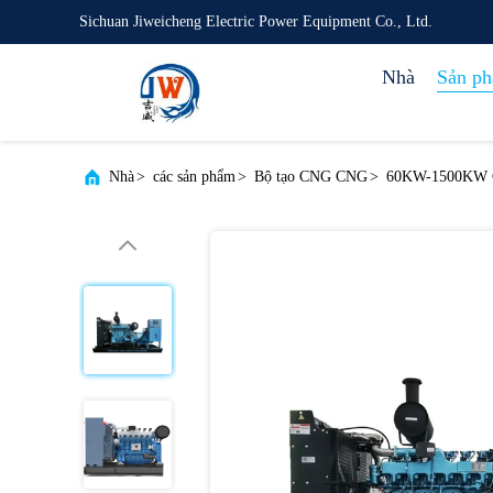
Sichuan Jiweicheng Electric Power Equipment Co., Ltd.
Nhà
Sản p
Nhà
>
các sản phẩm
>
Bộ tạo CNG CNG
>
60KW-1500KW CN