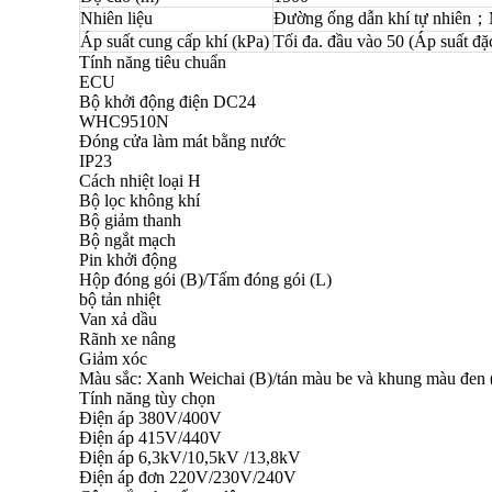
Nhiên liệu
Đường ống dẫn khí tự nhiên
Áp suất cung cấp khí (kPa)
Tối đa. đầu vào 50 (Áp suất đặc 
Tính năng tiêu chuẩn
ECU
Bộ khởi động điện DC24
WHC9510N
Đóng cửa làm mát bằng nước
IP23
Cách nhiệt loại H
Bộ lọc không khí
Bộ giảm thanh
Bộ ngắt mạch
Pin khởi động
Hộp đóng gói (B)/Tấm đóng gói (L)
bộ tản nhiệt
Van xả dầu
Rãnh xe nâng
Giảm xóc
Màu sắc: Xanh Weichai (B)/tán màu be và khung màu đen 
Tính năng tùy chọn
Điện áp 380V/400V
Điện áp 415V/440V
Điện áp 6,3kV/10,5kV /13,8kV
Điện áp đơn 220V/230V/240V