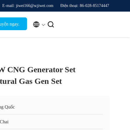
E-mail: jiwei166@scjiwei.com
Điện thoại: 86-028-85174447


uyện ngay.
 CNG Generator Set
tural Gas Gen Set
ng Quốc
Chai