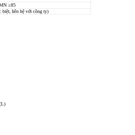
；MN ≥85
biệt, liên hệ với công ty)
(L)