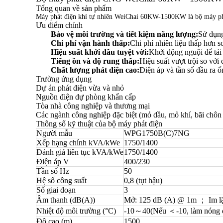
Tổng quan về sản phẩm
Máy phát điện khí tự nhiên WeiChai 60KW-1500KW là bộ máy phát 
Ưu điểm chính
Bảo vệ môi trường và tiết kiệm năng lượng:
Sử dụng
Chi phí vận hành thấp:
Chi phí nhiên liệu thấp hơn s
Hiệu suất khởi đầu tuyệt vời:
Khởi động nguội để tải
Tiếng ồn và độ rung thấp:
Hiệu suất vượt trội so với 
Chất lượng phát điện cao:
Điện áp và tần số đầu ra ổ
Trường ứng dụng
Dự án phát điện vừa và nhỏ
Nguồn điện dự phòng khẩn cấp
Tòa nhà công nghiệp và thương mại
Các ngành công nghiệp đặc biệt (mỏ dầu, mỏ khí, bãi chôn 
Thông số kỹ thuật của bộ máy phát điện
Người mẫu
WPG1750B(C)7NG
Xếp hạng chính kVA/kWe
1750/1400
Đánh giá liên tục kVA/kWe
1750/1400
Điện áp V
400/230
Tần số Hz
50
Hệ số công suất
0,8 (tụt hậu)
Số giai đoạn
3
Âm thanh (dB(A))
Mở: 125 dB (A) @ 1m ； Im l
Nhiệt độ môi trường (°C)
-10～40(Nếu ＜-10, làm nóng d
Độ cao (m)
1500