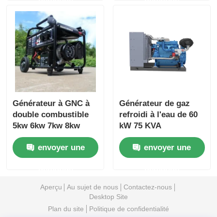
Générateur à GNC à
Générateur de gaz
double combustible
refroidi à l'eau de 60
5kw 6kw 7kw 8kw
kW 75 KVA
Invertisseur EPA
Générateur de turbine
envoyer une
envoyer une
Générateur de gaz
à GNC de 440 V
naturel
demande
demande
Aperçu
Au sujet de nous
Contactez-nous
Desktop Site
Plan du site
Politique de confidentialité