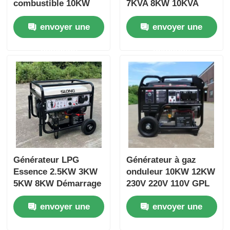
combustible 10KW
7KVA 8KW 10KVA
12KVA 12KW 15KVA
Groupe électrogène
envoyer une
envoyer une
GNC
GNC 4 temps
demande
demande
Générateur LPG
Générateur à gaz
Essence 2.5KW 3KW
onduleur 10KW 12KW
5KW 8KW Démarrage
230V 220V 110V GPL
Électrique Certifié
envoyer une
envoyer une
EPA
demande
demande