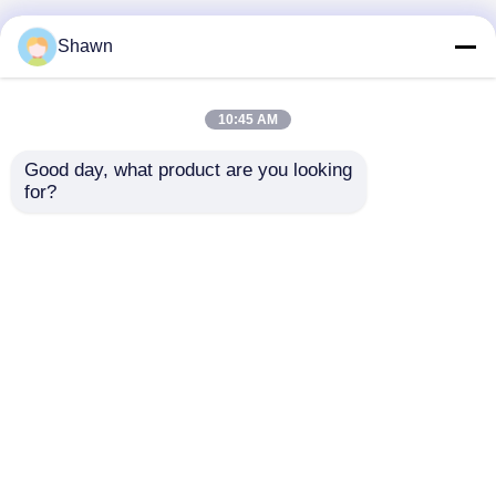
Qualité
groupe électrogène diesel silencieux
Usine
Shawn
De Chine.Copyright © 2026 Sichuan Jiweicheng
Electric Power Equipment Co., Ltd.. All Rights
Reserved.
10:45 AM
Good day, what product are you looking 
for?