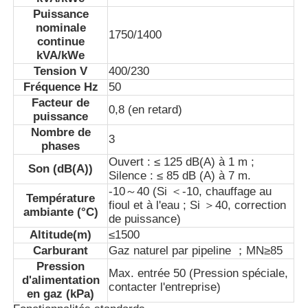
Puissance
nominale
1750/1400
groupe électrogène de cng
continue
kVA/kWe
Tension V
400/230
Accessoires de générateur
Fréquence Hz
50
Facteur de
0,8 (en retard)
puissance
Véhicule d'éclairage mobile
Nombre de
3
phases
Ouvert : ≤ 125 dB(A) à 1 m ;
Son (dB(A))
Silence : ≤ 85 dB (A) à 7 m.
-10～40 (Si ＜-10, chauffage au
Température
fioul et à l'eau ; Si ＞40, correction
ambiante (°C)
de puissance)
Altitude(m)
≤1500
Carburant
Gaz naturel par pipeline ；MN≥85
Pression
Max. entrée 50 (Pression spéciale,
d'alimentation
contacter l'entreprise)
en gaz (kPa)