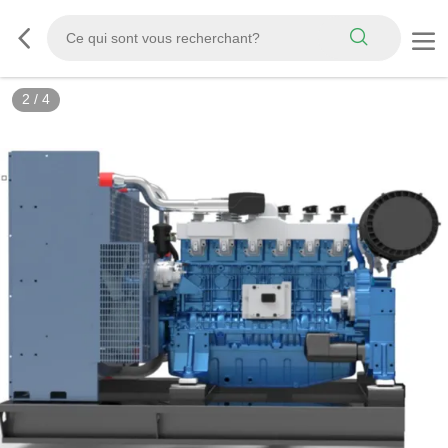
3
/
4