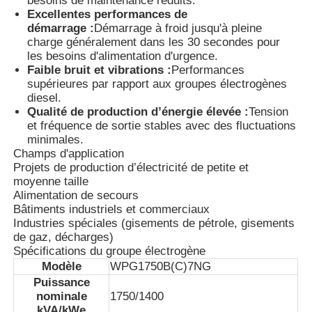
besoins de maintenance réduits.
Excellentes performances de
démarrage :
Démarrage à froid jusqu'à pleine
Visite de l'usine
charge généralement dans les 30 secondes pour
les besoins d'alimentation d'urgence.
Faible bruit et vibrations :
Performances
supérieures par rapport aux groupes électrogènes
Contrôle de qualité
diesel.
Qualité de production d’énergie élevée :
Tension
et fréquence de sortie stables avec des fluctuations
Nous contacter
minimales.
Champs d'application
Projets de production d’électricité de petite et
Cas
moyenne taille
Alimentation de secours
Bâtiments industriels et commerciaux
groupe électrogène diesel silencieux
Industries spéciales (gisements de pétrole, gisements
de gaz, décharges)
Spécifications du groupe électrogène
Ensemble de générateurs diesel
Modèle
WPG1750B(C)7NG
Puissance
nominale
1750/1400
groupe électrogène à essence
kVA/kWe