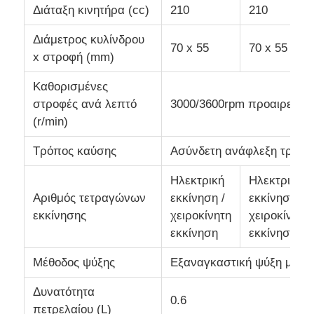
Διάταξη κινητήρα (cc)
210
210
Διάμετρος κυλίνδρου
70 x 55
70 x 55
x στροφή (mm)
Καθορισμένες
στροφές ανά λεπτό
3000/3600rpm προαιρετικά
(r/min)
Τρόπος καύσης
Ασύνδετη ανάφλεξη τρανζ
Ηλεκτρική
Ηλεκτρική
Αριθμός τετραγώνων
εκκίνηση /
εκκίνηση /
εκκίνησης
χειροκίνητη
χειροκίνητη
εκκίνηση
εκκίνηση
Μέθοδος ψύξης
Εξαναγκαστική ψύξη με α
Δυνατότητα
0.6
πετρελαίου (L)