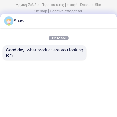
Αρχική Σελίδα
Περίπου εμείς
επαφή
Desktop Site
Sitemap
Πολιτική απορρήτου
Shawn
Ποιότητα
σιωπηλό σύνολο γεννητριών diesel
Κίνα
εργοστάσιο.Copyright © 2026 Sichuan Jiweicheng
Electric Power Equipment Co., Ltd.. All Rights
Reserved.
11:32 AM
Good day, what product are you looking 
for?