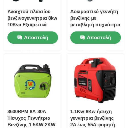
Ανοιχτού πλαισίου
Δοκιμαστικό γεννήτη
βενζινογεννήτρια 8kw
βενζίνης με
10Kva Εξαιρετικά
μεταβλητή συχνότητα
αθόρυβη γεννήτρια
3,2 kW 4 kW 5 kW
Αποστολή
Αποστολή
βενζίνης για το σπίτι
Αθόρυβος γεννήτης
βενζίνης
ερώτησης
ερώτησης
3600RPM 8A-30A
1.1Kw-8Kw ήσυχη
Ήσυχος Γεννήτρια
γεννήτρια βενζίνης
Βενζίνης 1.5KW 2KW
2A έως 55A φορητή