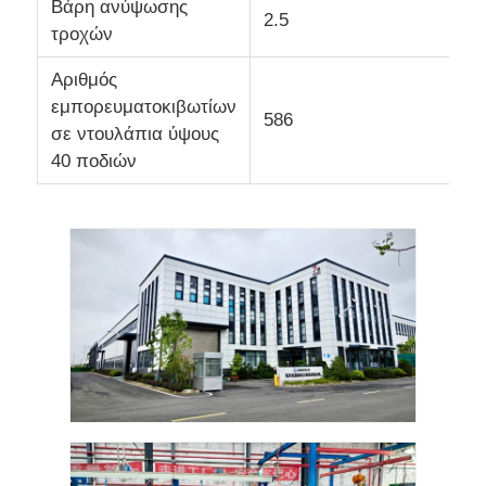
Βάρη ανύψωσης
2.5
τροχών
Αριθμός
εμπορευματοκιβωτίων
586
σε ντουλάπια ύψους
40 ποδιών