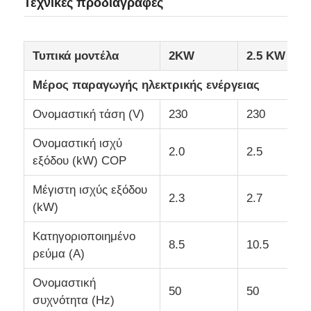
Τεχνικές προδιαγραφές
Τυπικά μοντέλα
2KW
2.5 KW
Μέρος παραγωγής ηλεκτρικής ενέργειας
Ονομαστική τάση (V)
230
230
Ονομαστική ισχύ
2.0
2.5
εξόδου (kW) COP
Μέγιστη ισχύς εξόδου
2.3
2.7
(kW)
Κατηγοριοποιημένο
8.5
10.5
ρεύμα (A)
Ονομαστική
50
50
συχνότητα (Hz)