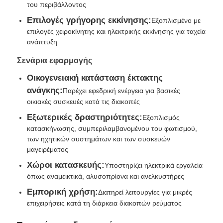
του περιβάλλοντος
Επιλογές γρήγορης εκκίνησης:
Εξοπλισμένο με
cng σύνολο γεννητριών
επιλογές χειροκίνητης και ηλεκτρικής εκκίνησης για ταχεία
ανάπτυξη
Συσκευές γεννήτριας
Σενάρια εφαρμογής
Οικογενειακή κατάσταση έκτακτης
Κινητό όχημα φωτισμού
ανάγκης:
Παρέχει εφεδρική ενέργεια για βασικές
οικιακές συσκευές κατά τις διακοπές
Εξωτερικές δραστηριότητες:
Εξοπλισμός
κατασκήνωσης, συμπεριλαμβανομένου του φωτισμού,
των ηχητικών συστημάτων και των συσκευών
μαγειρέματος
Χώροι κατασκευής:
Υποστηρίζει ηλεκτρικά εργαλεία
όπως αναμεικτικά, αλυσοπρίονα και ανελκυστήρες
Εμπορική χρήση:
Διατηρεί λειτουργίες για μικρές
επιχειρήσεις κατά τη διάρκεια διακοπών ρεύματος