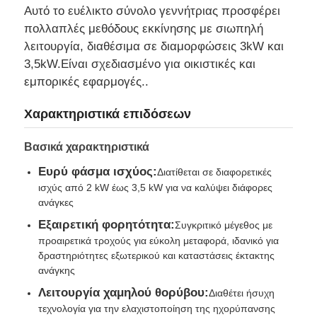
Αυτό το ευέλικτο σύνολο γεννήτριας προσφέρει
πολλαπλές μεθόδους εκκίνησης με σιωπηλή
Ξενάγηση στο Εργοστάσιο
λειτουργία, διαθέσιμα σε διαμορφώσεις 3kW και
3,5kW.Είναι σχεδιασμένο για οικιστικές και
εμπορικές εφαρμογές..
Ποιοτικός έλεγχος
Χαρακτηριστικά επιδόσεων
Επικοινωνήστε μαζί μας
Βασικά χαρακτηριστικά
Ευρύ φάσμα ισχύος:
Διατίθεται σε διαφορετικές
Υποθέσεις
ισχύς από 2 kW έως 3,5 kW για να καλύψει διάφορες
ανάγκες
σιωπηλό σύνολο γεννητριών diesel
Εξαιρετική φορητότητα:
Συγκριτικό μέγεθος με
προαιρετικά τροχούς για εύκολη μεταφορά, ιδανικό για
δραστηριότητες εξωτερικού και καταστάσεις έκτακτης
Σετ γεννήτριας ντίζελ
ανάγκης
Λειτουργία χαμηλού θορύβου:
Διαθέτει ήσυχη
τεχνολογία για την ελαχιστοποίηση της ηχορύπανσης
σύνολο γεννήτριας βενζίνης