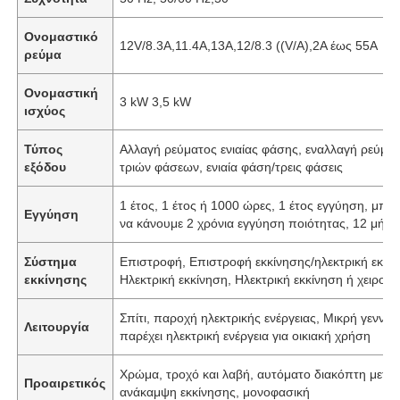
Ονομαστικό
12V/8.3A,11.4A,13A,12/8.3 ((V/A),2A έως 55A
ρεύμα
Ονομαστική
3 kW 3,5 kW
ισχύος
Τύπος
Αλλαγή ρεύματος ενιαίας φάσης, εναλλαγή ρεύμα
εξόδου
τριών φάσεων, ενιαία φάση/τρεις φάσεις
1 έτος, 1 έτος ή 1000 ώρες, 1 έτος εγγύηση, μπο
Εγγύηση
να κάνουμε 2 χρόνια εγγύηση ποιότητας, 12 μήνε
Σύστημα
Επιστροφή, Επιστροφή εκκίνησης/ηλεκτρική εκκίν
εκκίνησης
Ηλεκτρική εκκίνηση, Ηλεκτρική εκκίνηση ή χειροκί
Σπίτι, παροχή ηλεκτρικής ενέργειας, Μικρή γεννήτ
Λειτουργία
παρέχει ηλεκτρική ενέργεια για οικιακή χρήση
Χρώμα, τροχό και λαβή, αυτόματο διακόπτη μετα
Προαιρετικός
ανάκαμψη εκκίνησης, μονοφασική