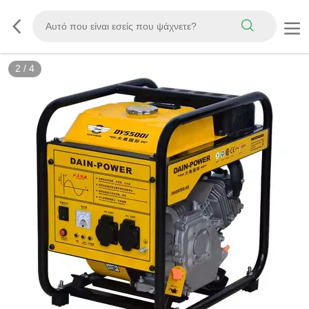
3
/
4