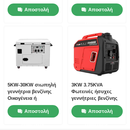
2.5KW 3KW
γεννήτρια βενζίνης
Αποστολή
Αποστολή
ερώτησης
ερώτησης
5KW-30KW σιωπηλή
3KW 3.75KVA
γεννήτρια βενζίνης
Φωτεινές ήσυχες
Οικογένεια ή
γεννήτριες βενζίνης
κάμπινγκ
για οικιακή χρήση
Αποστολή
Αποστολή
χρησιμοποιούν
σιωπηλή γεννήτρια
ερώτησης
ερώτησης
βενζίνης