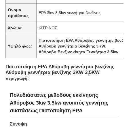
Όνομα
EPA 3kw 3,5kw γεννήτρια βενζίνης
προϊόντος
Χρώμα
ΚΙΤΡΙΝΟΣ
Πιστοποίηση EPA Αθόρυβος γεννήτης βενζίν
Υψηλό φως:
Αθόρυβη γεννήτρια βενζίνης 3KW
,
Αθόρυβο Βενζινοκίνητο Γεννήτρια 3.5kw
Πιστοποίηση EPA Αθόρυβη γεννήτρια βενζίνης
Αθόρυβη γεννήτρια βενζίνης 3KW 3,5KW
περιγραφή:
Αρχική
Πολυδιάστατες μεθόδους εκκίνησης
Αθόρυβος 3kw 3.5kw ανοικτός γεννήτης
Προϊόντα
συστάσεως Πιστοποίηση EPA
Σύνοψη
Σχετικά με εμάς