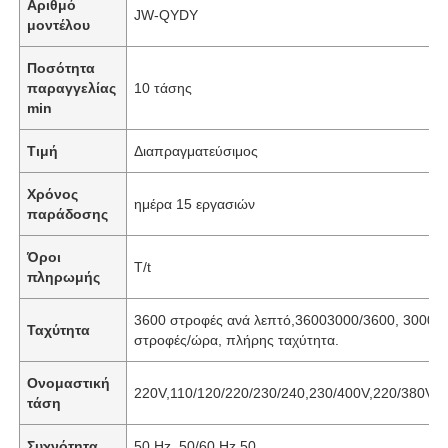
Αριθμό
JW-QYDY
μοντέλου
Ποσότητα
παραγγελίας
10 τάσης
min
Τιμή
Διαπραγματεύσιμος
Χρόνος
ημέρα 15 εργασιών
παράδοσης
Όροι
T/t
πληρωμής
3600 στροφές ανά λεπτό,36003000/3600, 3000
Ταχύτητα
στροφές/ώρα, πλήρης ταχύτητα.
Ονομαστική
220V,110/120/220/230/240,230/400V,220/380V,1
τάση
Συχνότητα
50 Hz, 50/60 Hz,50