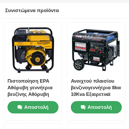
Συνιστώμενα προϊόντα
Πιστοποίηση EPA
Ανοιχτού πλαισίου
Αθόρυβη γεννήτρια
βενζινογεννήτρια 8kw
βενζίνης Αθόρυβη
10Kva Εξαιρετικά
γεννήτρια βενζίνης
αθόρυβη γεννήτρια
Αποστολή
Αποστολή
3KW 3,5KW
βενζίνης για το σπίτι
ερώτησης
ερώτησης