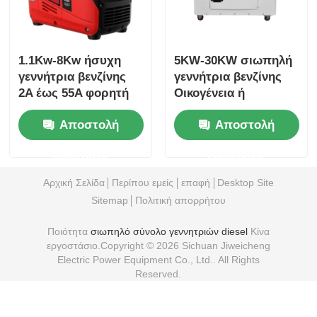
1.1Kw-8Kw ήσυχη
5KW-30KW σιωπηλή
γεννήτρια βενζίνης
γεννήτρια βενζίνης
2A έως 55A φορητή
Οικογένεια ή
γεννήτρια βενζίνης
κάμπινγκ
Αποστολή
Αποστολή
χρησιμοποιούν
σιωπηλή γεννήτρια
ερώτησης
ερώτησης
βενζίνης
Αρχική Σελίδα
Περίπου εμείς
επαφή
Desktop Site
Sitemap
Πολιτική απορρήτου
Ποιότητα
σιωπηλό σύνολο γεννητριών diesel
Κίνα
εργοστάσιο.Copyright © 2026 Sichuan Jiweicheng
Electric Power Equipment Co., Ltd.. All Rights
Reserved.