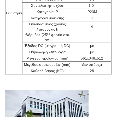
Συντελεστής ισχύος
1.0
Κατηγορία IP
IP23M
Γεννήτρια
Κατηγορία μόνωσης
H
Συνδυασμένος χρόνος
4
λειτουργίας h
Θόρυβος (25% φορτίο στα
7m)
Έξοδος DC (με γραμμή DC)
με
Παράλληλη λειτουργία
με
Μέγεθος προϊόντος (mm)
561x348x512
Μέγεθος συσκευασίας (mm)
Δεν υπάρχει
Καθαρό βάρος (KG)
28