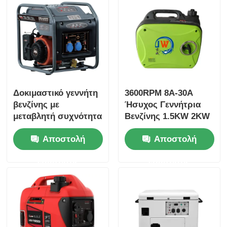
Δοκιμαστικό γεννήτη
3600RPM 8A-30A
βενζίνης με
Ήσυχος Γεννήτρια
μεταβλητή συχνότητα
Βενζίνης 1.5KW 2KW
3,2 kW 4 kW 5 kW
2.5KW 3KW
Αποστολή
Αποστολή
Αθόρυβος γεννήτης
βενζίνης
ερώτησης
ερώτησης