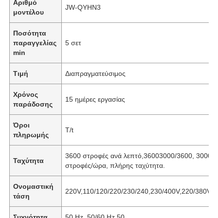
Αριθμό
JW-QYHN3
μοντέλου
Ποσότητα
παραγγελίας
5 σετ
min
Τιμή
Διαπραγματεύσιμος
Χρόνος
15 ημέρες εργασίας
παράδοσης
Όροι
T/t
πληρωμής
3600 στροφές ανά λεπτό,36003000/3600, 3000
Ταχύτητα
στροφές/ώρα, πλήρης ταχύτητα.
Ονομαστική
220V,110/120/220/230/240,230/400V,220/380V,1
τάση
Συχνότητα
50 Hz, 50/60 Hz,50