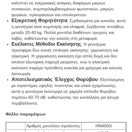
καλύπτει τις ενεργειακές ανάγκες διαφόρων μικρών
συσκευών, συμπεριλαμβανομένων φωτιστικών, μικρών
ψυγείων, τηλεοράσεων και υπολογιστών.
Ξενάγηση στο Εργοστάσιο
Εξαιρετική Φορητότητα
: Σχεδιασμένη για ευκολία, αυτή
η γεννήτρια είναι συμπαγής και ελαφριά, ζυγίζοντας συνήθως
μεταξύ 20-40 kg. Πολλά μοντέλα διαθέτουν τροχούς και
Ποιοτικός έλεγχος
λαβές, καθιστώντας την εύκολη στη μεταφορά.
Ευέλικτες Μέθοδοι Εκκίνησης
: Η γεννήτρια
προσφέρει δύο κοινές επιλογές εκκίνησης: χειροκίνητη και
Επικοινωνήστε μαζί μας
ηλεκτρική. Η χειροκίνητη εκκίνηση έχει απλή δομή και δεν
απαιτεί εξωτερική παροχή ρεύματος, ενώ η ηλεκτρική
εκκίνηση παρέχει πρόσθετη ευκολία για γρήγορη και εύκολη
Υποθέσεις
λειτουργία.
Αποτελεσματικός Έλεγχος Θορύβου
: Εξοπλισμένη
με σιγαστήρες υψηλής ποιότητας και υλικά ηχομόνωσης,
σιωπηλό σύνολο γεννητριών diesel
αυτή η γεννήτρια λειτουργεί σε χαμηλό επίπεδο θορύβου
περίπου 60-70 dB, καθιστώντας την κατάλληλη για ήσυχα
περιβάλλοντα.
Σετ γεννήτριας ντίζελ
Φύλλο παραμέτρων
Αριθμός μοντέλου προϊόντος
HN4000i
σύνολο γεννήτριας βενζίνης