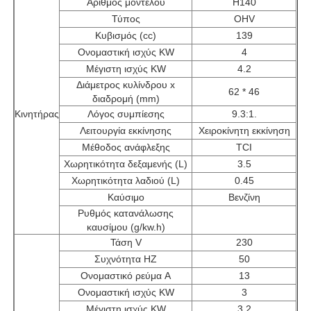
Αριθμός μοντέλου
H140
Τύπος
OHV
Κυβισμός (cc)
139
cng σύνολο γεννητριών
Ονομαστική ισχύς KW
4
Μέγιστη ισχύς KW
4.2
Συσκευές γεννήτριας
Διάμετρος κυλίνδρου x
62 * 46
διαδρομή (mm)
Κινητήρας
Λόγος συμπίεσης
9.3:1.
Κινητό όχημα φωτισμού
Λειτουργία εκκίνησης
Χειροκίνητη εκκίνηση
Μέθοδος ανάφλεξης
TCI
Χωρητικότητα δεξαμενής (L)
3.5
Χωρητικότητα λαδιού (L)
0.45
Καύσιμο
Βενζίνη
Ρυθμός κατανάλωσης
καυσίμου (g/kw.h)
Τάση V
230
Συχνότητα HZ
50
Ονομαστικό ρεύμα A
13
Ονομαστική ισχύς KW
3
Μέγιστη ισχύς KW
3.2