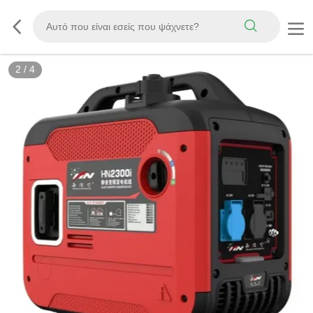
2
/
4