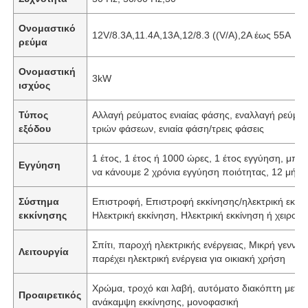
Ονομαστικό
12V/8.3A,11.4A,13A,12/8.3 ((V/A),2A έως 55A
ρεύμα
Ονομαστική
3kW
ισχύος
Τύπος
Αλλαγή ρεύματος ενιαίας φάσης, εναλλαγή ρεύμα
εξόδου
τριών φάσεων, ενιαία φάση/τρεις φάσεις
1 έτος, 1 έτος ή 1000 ώρες, 1 έτος εγγύηση, μπο
Εγγύηση
να κάνουμε 2 χρόνια εγγύηση ποιότητας, 12 μήνε
Σύστημα
Επιστροφή, Επιστροφή εκκίνησης/ηλεκτρική εκκίν
εκκίνησης
Ηλεκτρική εκκίνηση, Ηλεκτρική εκκίνηση ή χειροκί
Σπίτι, παροχή ηλεκτρικής ενέργειας, Μικρή γεννήτ
Λειτουργία
παρέχει ηλεκτρική ενέργεια για οικιακή χρήση
Χρώμα, τροχό και λαβή, αυτόματο διακόπτη μετα
Προαιρετικός
ανάκαμψη εκκίνησης, μονοφασική