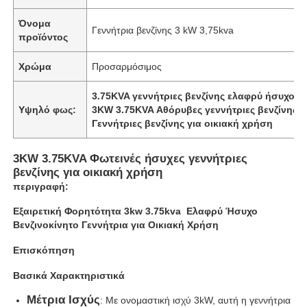
Όνομα
Γεννήτρια βενζίνης 3 kW 3,75kva
προϊόντος
Χρώμα
Προσαρμόσιμος
3.75KVA γεννήτριες βενζίνης ελαφρύ ήσυχος
,
Υψηλό φως:
3KW 3.75KVA Αθόρυβες γεννήτριες βενζίνης
,
Γεννήτριες βενζίνης για οικιακή χρήση
3KW 3.75KVA Φωτεινές ήσυχες γεννήτριες
βενζίνης για οικιακή χρήση
περιγραφή:
Εξαιρετική Φορητότητα 3kw 3.75kva Ελαφρύ Ήσυχο
Αρχική
Βενζινοκίνητο Γεννήτρια για Οικιακή Χρήση
Επισκόπηση
Προϊόντα
Βασικά Χαρακτηριστικά
Μέτρια Ισχύς
: Με ονομαστική ισχύ 3kW, αυτή η γεννήτρια
Σχετικά με εμάς