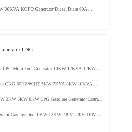
sik Rendah 380V 400V
W 38KVA KOFO Generator Diesel Diam 60A
rator Diesel Diam
 Generator CNG
nt LPG Multi Fuel Generator 10KW 12KVA 12KW
A CNG Portable Generator
set CNG 50HZ/60HZ 5KW 7KVA 8KW 10KVA
et CNG 4 Tak
W 3KW 5KW 8KW LPG Gasoline Generator Listrik
i Sertifikasi EPA
rator Gas Inverter 10KW 12KW 230V 220V 110V