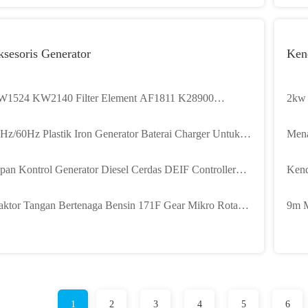
sesoris Generator
Ken
1524 KW2140 Filter Element AF1811 K28900
2kw 
W2448 AA2960 AA90139
Lamp
Hz/60Hz Plastik Iron Generator Baterai Charger Untuk
Mena
andby Generator
Hidr
pan Kontrol Generator Diesel Cerdas DEIF Controller
Kend
GC120
Gene
aktor Tangan Bertenaga Bensin 171F Gear Mikro Rotary
9m M
nd Walking Tractor
Ema
1
2
3
4
5
6