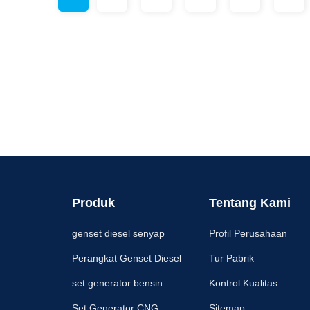
Produk
Tentang Kami
genset diesel senyap
Profil Perusahaan
Perangkat Genset Diesel
Tur Pabrik
set generator bensin
Kontrol Kualitas
Set Generator CNG
Sitemap