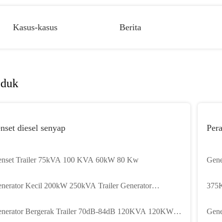
Kasus-kasus
Berita
oduk
nset diesel senyap
Pera
nset Trailer 75kVA 100 KVA 60kW 80 Kw
Gene
38K
nerator Kecil 200kW 250kVA Trailer Generator
375
rgerak Sistem Pendingin Air
Gen
nerator Bergerak Trailer 70dB-84dB 120KVA 120KW
Gene