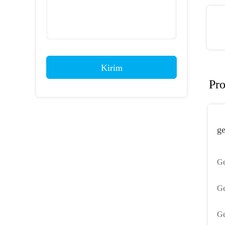
Kirim
Pr
ge
Ge
Ge
Be
Ge