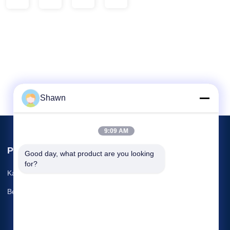
Shawn
9:09 AM
Peristiwa
Good day, what product are you looking 
bicara sekarang
for?
Kasus-kasus
Telp: 86-028-85174447
Berita


