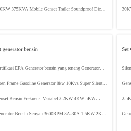
50KVA 150KW 180KVA
Beri
0KW 375KVA Mobile Genset Trailer Soundproof Diesel
30K
nerator Trailer
Gene
t generator bensin
Set
rtifikasi EPA Generator bensin yang tenang Generator
Sile
nsin yang tenang 3KW 3.5KW
15KV
en Frame Gasoline Generator 8kw 10Kva Super Silent
Gen
soline Generator Untuk Rumah
Gens
nset Bensin Frekuensi Variabel 3.2KW 4KW 5KW
2.5K
nerator Senyap Bensin
Mula
nerator Bensin Senyap 3600RPM 8A-30A 1.5KW 2KW
Gene
.5KW 3KW
LPG