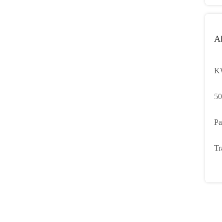
Ak
KW
K
50
St
Pa
S
Tr
Ha