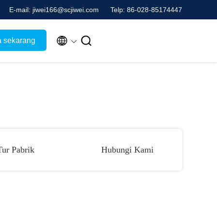
E-mail: jiwei166@scjiwei.com
Telp: 86-028-85174447


a sekarang
Tur Pabrik
Hubungi Kami