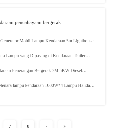
daraan pencahayaan bergerak
Generator Mobil Lampu Kendaraan 5m Lighthouse
u Menara Truk
ra Lampu yang Dipasang di Kendaraan Trailer
olik Teleskopik 9M Menara Lampu Kendaraan Darurat
araan Penerangan Bergerak 7M 5KW Diesel
rator Menara Lampu Kendaraan
enara lampu kendaraan 1000W*4 Lampu Halida
s / 400*4LED Lampu
7
8