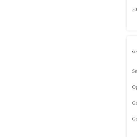
1
30
Ge
se
Se
be
Op
Ga
Ge
Ge
Ge
2