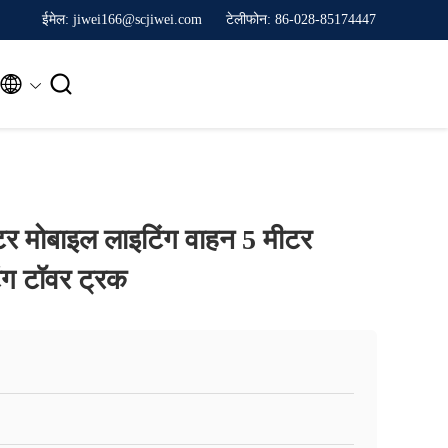
ईमेल: jiwei166@scjiwei.com
टेलीफोन: 86-028-85174447


र मोबाइल लाइटिंग वाहन 5 मीटर
ंग टॉवर ट्रक