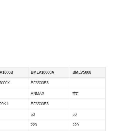
V1000B
BMLV10000A
BMLV5008
5000X
EF6500E3
ANMAX
होंडा
90K1
EF6500E3
50
50
220
220