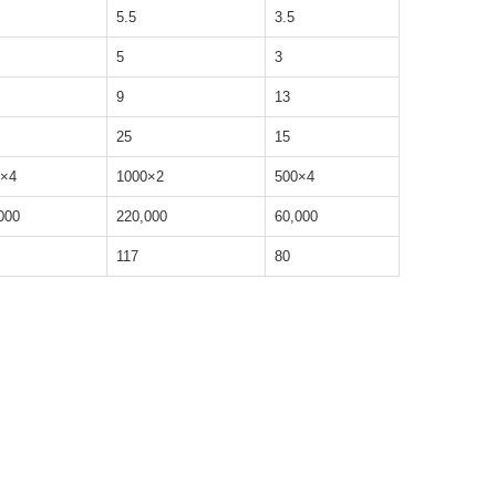
5.5
3.5
5
3
9
13
25
15
0×4
1000×2
500×4
000
220,000
60,000
117
80