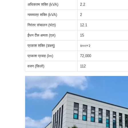
अधिकतम शक्ति (kVA)
2.2
नाममात्र शक्ति (kVA)
2
निरंतर संचालन (घंटा)
12.1
ईंधन टैंक क्षमता (एल)
15
प्रकाश शक्ति (डब्ल्यू)
४००×२
प्रकाश प्रवाह (lm)
72,000
वजन (किलो)
112