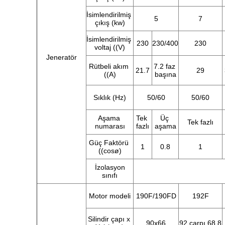
İsimlendirilmiş 
5
7
çıkış (kw)
İsimlendirilmiş 
230
230/400
230
voltaj ((V)
Jeneratör
Rütbeli akım 
7.2 faz 
21.7
29
((A)
başına
Sıklık (Hz)
50/60
50/60
Aşama 
Tek 
Üç 
Tek fazlı
numarası
fazlı
aşama
Güç Faktörü 
1
0.8
1
((cosø)
İzolasyon 
sınıfı
Motor modeli
190F/190FD
192F
Silindir çapı x 
90x66
92 çarpı 68.8