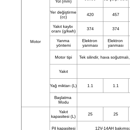
Yol (mm)
Yer değiştirme 
420
457
(cc)
Yakıt kaybı 
374
374
oranı (g/kwh)
Yanma 
Elektron 
Elektron 
Motor
yöntemi
yanması
yanması
Motor tipi
Tek silindir, hava soğutmalı,
Yakıt
Yağ miktarı (L)
1.1
1.1
Başlatma 
Modu
Yakıt 
25
25
kapasitesi (L)
Pil kapasitesi
12V-14AH bakımsız