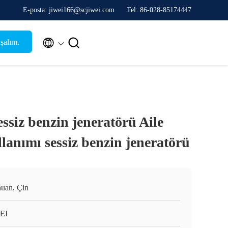
E-posta: jiwei166@scjiwei.com
Tel: 86-028-85174447


şalım.
iz benzin jeneratörü Aile
lanımı sessiz benzin jeneratörü
huan, Çin
EI