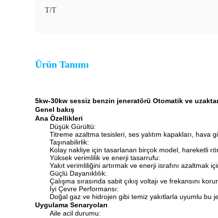
T/T
Ürün Tanımı
5kw-30kw sessiz benzin jeneratörü Otomatik ve uzaktan 
Genel bakış
Ana Özellikleri
Düşük Gürültü:
Titreme azaltma tesisleri, ses yalıtım kapakları, hava gi
Taşınabilirlik:
Kolay nakliye için tasarlanan birçok model, hareketli röm
Yüksek verimlilik ve enerji tasarrufu:
Yakıt verimliliğini artırmak ve enerji israfını azaltmak i
Güçlü Dayanıklılık:
Çalışma sırasında sabit çıkış voltajı ve frekansını kor
İyi Çevre Performansı:
Doğal gaz ve hidrojen gibi temiz yakıtlarla uyumlu bu je
Uygulama Senaryoları
Aile acil durumu: