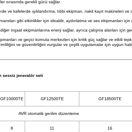
tiler sırasında gerekli gücü sağlar.
rde ve kafelerde ışıklandırma, tıbbi ekipman, nakit kayıt makineleri ve 
nsları gibi etkinlikler için idealdir, aydınlatma ve ses ekipmanları için 
ğer inşaat ekipmanlarına enerji sağlar, ayrıca çalışma alanları için ge
manları ve geçici komuta merkezleri için kritik güç sağlar ve etkili tepki
iliğini ve güvenilirliğini vurgular ve çeşitli uygulamalar için uygun hale 
 sessiz jeneratör seti
GF10000TE
GF12500TE
GF18500TE
AVR otomatik gerilim düzenleme
8
11
16