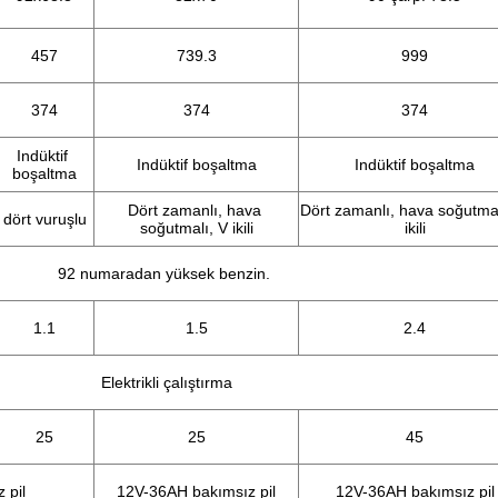
457
739.3
999
374
374
374
Indüktif 
Indüktif boşaltma
Indüktif boşaltma
boşaltma
Dört zamanlı, hava 
Dört zamanlı, hava soğutmalı
 dört vuruşlu
soğutmalı, V ikili
ikili
92 numaradan yüksek benzin.
1.1
1.5
2.4
Elektrikli çalıştırma
25
25
45
 pil
12V-36AH bakımsız pil
12V-36AH bakımsız pil