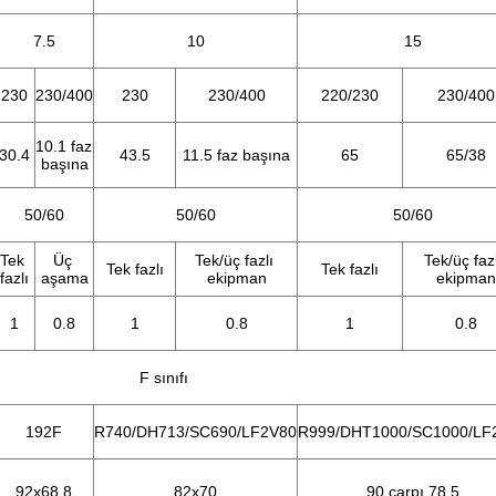
7.5
10
15
230
230/400
230
230/400
220/230
230/400
10.1 faz 
30.4
43.5
11.5 faz başına
65
65/38
başına
50/60
50/60
50/60
Tek 
Üç 
Tek/üç fazlı 
Tek/üç fazl
Tek fazlı
Tek fazlı
fazlı
aşama
ekipman
ekipman
1
0.8
1
0.8
1
0.8
F sınıfı
192F
R740/DH713/SC690/LF2V80
R999/DHT1000/SC1000/LF
92x68.8
82x70
90 çarpı 78.5