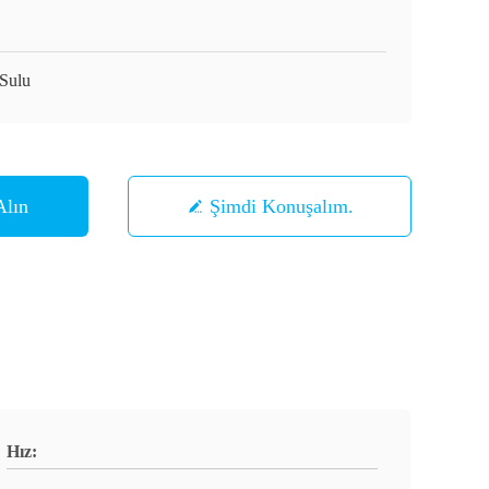
Sulu
Alın
Şimdi Konuşalım.
Hız: