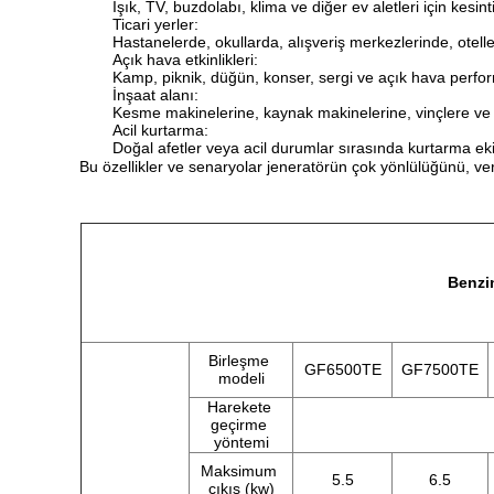
Işık, TV, buzdolabı, klima ve diğer ev aletleri için kesin
Ticari yerler:
Hastanelerde, okullarda, alışveriş merkezlerinde, otelle
Açık hava etkinlikleri:
Kamp, piknik, düğün, konser, sergi ve açık hava performa
İnşaat alanı:
Kesme makinelerine, kaynak makinelerine, vinçlere ve di
Acil kurtarma:
Doğal afetler veya acil durumlar sırasında kurtarma ekip
Bu özellikler ve senaryolar jeneratörün çok yönlülüğünü, veriml
Benzin
Birleşme 
GF6500TE
GF7500TE
modeli
Harekete 
geçirme 
yöntemi
Maksimum 
5.5
6.5
çıkış (kw)