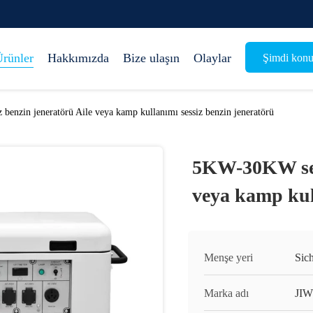
rünler
Hakkımızda
Bize ulaşın
Olaylar
Şimdi konu
enzin jeneratörü Aile veya kamp kullanımı sessiz benzin jeneratörü
5KW-30KW sess
veya kamp kul
Menşe yeri
Sic
Marka adı
JIW