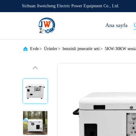
Sichuan Jiweicheng Electric Power Equipment Co., Ltd.
Ana sayfa
Ü
Evde
>
Ürünler
>
benzinli jeneratör seti
>
5KW-30KW sessiz b