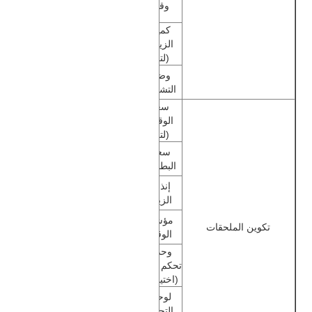
وقود
كمية 
الزيت 
1.1
1.1
(لتر)
وضع 
التشغيل
سعة 
الوقود 
25
25
(لتر)
سعة 
بطارية خالية من الصيانة 12V-14AH
البطارية
إنذار 
الزيت
مؤشر 
تكوين الملحقات
الوقود
وحدة 
تحكم ATS 
(اختياري)
لوحة 
أداة عرض 
أداة عرض 
التحكم
البيانات
البيانات