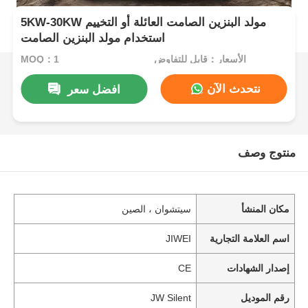
5KW-30KW مولد البنزين الصامت العائلة أو التخييم
استخدام مولد البنزين الصامت
الأسعار：قابل للتفاوض
MOQ：1
نتحدث الآن
افضل سعر
منتوج وصف
مكان المنشأ
سيتشوان ، الصين
اسم العلامة التجارية
JIWEI
إصدار الشهادات
CE
رقم الموديل
JW Silent