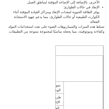
الأخرى، بالإضافة إلى الإضاءة المؤقتة لمناطق العمل.
الإنقاذ في حالات الطوارئ:
يوفر الطاقة الحيوية لمعدات الإنقاذ ومراكز القيادة المؤقتة أثناء
مجموعة مولد CNG
الكوارث الطبيعية أو حالات الطوارئ، مما يدعم جهود الاستجابة
الفعالة.
تسلط هذه الميزات والسيناريوهات الضوء على تعدد استخدامات المولد
ملحقات المولدات
وكفاءته وموثوقيته، مما يجعله مناسبًا لمجموعة متنوعة من التطبيقات.
مركبة إضاءة متنقلة
مجموعة مولد
نموذج 
TE
GF7500TE
GF6500TE
الوحدة
طريقة 
الإثارة
الحد 