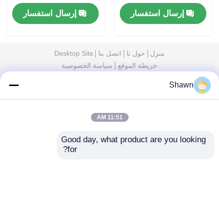
المحمول
أمبير للاستخدام المنزلي،
إرسال استفسار
إرسال استفسار
أحادي الطور بالتيار
المتردد
منزل
حول نا
اتصل بنا
Desktop Site
خريطة الموقع
سياسة الخصوصية
Shawn
جودة
مجموعة مولدات الديزل الصامتة
مصنع
الصين.Copyright © 2026 Sichuan Jiweicheng
Electric Power Equipment Co., Ltd.. All Rights
Reserved.
11:51 AM
Good day, what product are you looking 
for?