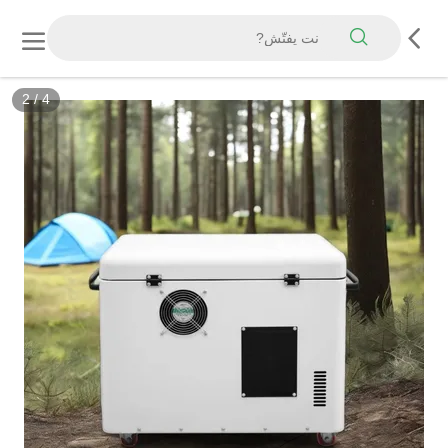
2
/
4