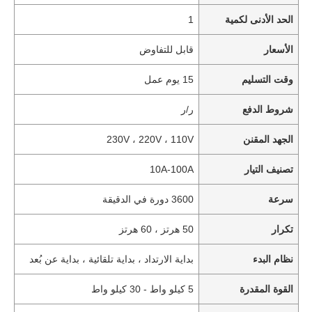
الحد الأدنى لكمية
1
الأسعار
قابل للتفاوض
وقت التسليم
15 يوم عمل
شروط الدفع
ر/ر
الجهد المقنن
230V ، 220V ، 110V
تصنيف التيار
10A-100A
سرعة
3600 دورة في الدقيقة
تكرار
50 هرتز ، 60 هرتز
نظام البدء
بداية الارتداد ، بداية تلقائية ، بداية عن بُعد
القوة المقدرة
5 كيلو واط - 30 كيلو واط