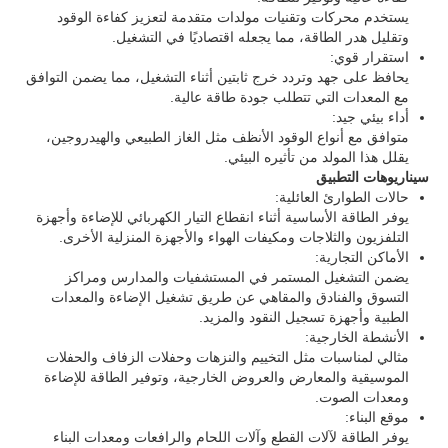
يستخدم محركات وتقنيات مولدات متقدمة لتعزيز كفاءة الوقود
وتقليل هدر الطاقة، مما يجعله اقتصاديًا في التشغيل.
جولة في المعمل
استقرار قوي:
يحافظ على جهد وتردد خرج ثابتين أثناء التشغيل، مما يضمن التوافق
مع المعدات التي تتطلب جودة طاقة عالية.
أداء بيئي جيد:
ضبط الجودة
متوافق مع أنواع الوقود الأنظف مثل الغاز الطبيعي والهيدروجين،
يقلل هذا المولد من تأثيره البيئي.
سيناريوهات التطبيق
اتصل بنا
حالات الطوارئ العائلية:
يوفر الطاقة الأساسية أثناء انقطاع التيار الكهربائي للإضاءة وأجهزة
التلفزيون والثلاجات ومكيفات الهواء والأجهزة المنزلية الأخرى.
جميع القضايا
الأماكن التجارية:
يضمن التشغيل المستمر في المستشفيات والمدارس ومراكز
التسوق والفنادق والمقاهي عن طريق تشغيل الإضاءة والمعدات
مجموعة مولدات الديزل الصامتة
الطبية وأجهزة تسجيل النقود والمزيد.
الأنشطة الخارجية:
مثالي لمناسبات مثل التخييم والنزهات وحفلات الزفاف والحفلات
مجموعة مولدات الديزل
الموسيقية والمعارض والعروض الخارجية، وتوفير الطاقة للإضاءة
ومعدات الصوت.
موقع البناء:
مجموعة مولدات البنزين
يوفر الطاقة لآلات القطع وآلات اللحام والرافعات ومعدات البناء