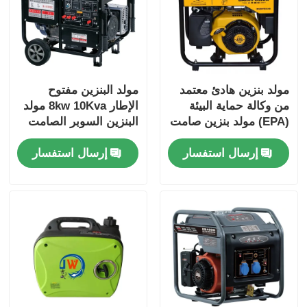
مولد بنزين هادئ معتمد
مولد البنزين مفتوح
من وكالة حماية البيئة
الإطار 8kw 10Kva مولد
(EPA) مولد بنزين صامت
البنزين السوبر الصامت
3 كيلو واط 3.5 كيلو واط
للمنزل
إرسال استفسار
إرسال استفسار