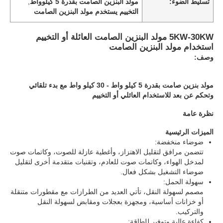
تسليط الضوء:
مولد البنزين الصامت بقدرة 5 كيلوواط
,
التخييم يستخدم مولد البنزين الصامت
5KW-30KW مولد البنزين الصامت العائلة أو التخييم
استخدام مولد البنزين الصامت
وصف:
مولد بنزين صامت بقدرة 5 كيلو واط - 30 كيلو واط مع بدء تلقائي
وتحكم عن بعد للاستخدام العائلي أو التخييم
نظرة عامة
الميزات الرئيسية
ضوضاء منخفضة:
تتضمن مرافق لتقليل الاهتزاز، وأغطية عازلة للصوت، وكاتمات صوت
منزل
لمدخل الهواء، وكاتمات صوت للعادم، وتقنيات متقدمة أخرى لتقليل
ضوضاء التشغيل بشكل فعال.
سهولة الحمل:
المنتجات
مصمم لسهولة النقل، تأتي العديد من الطرازات مع مقطورات متنقلة
أو خزانات أساسية، ومجهزة بعجلات ومقابض لسهولة النقل
والتركيب.
حول بنا
كفاءة عالية وتوفير للطاقة: