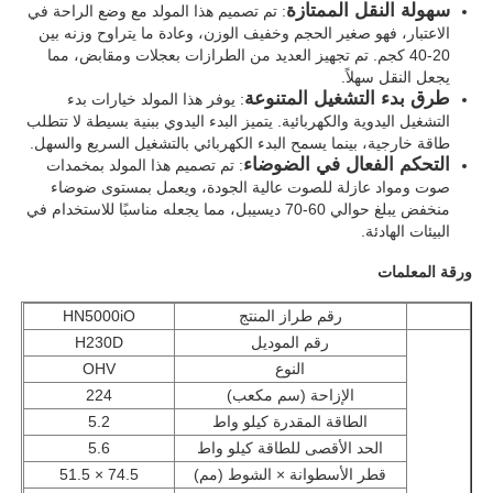
سهولة النقل الممتازة
: تم تصميم هذا المولد مع وضع الراحة في
الاعتبار، فهو صغير الحجم وخفيف الوزن، وعادة ما يتراوح وزنه بين
20-40 كجم. تم تجهيز العديد من الطرازات بعجلات ومقابض، مما
جولة في المعمل
يجعل النقل سهلاً.
طرق بدء التشغيل المتنوعة
: يوفر هذا المولد خيارات بدء
التشغيل اليدوية والكهربائية. يتميز البدء اليدوي ببنية بسيطة لا تتطلب
ضبط الجودة
طاقة خارجية، بينما يسمح البدء الكهربائي بالتشغيل السريع والسهل.
التحكم الفعال في الضوضاء
: تم تصميم هذا المولد بمخمدات
صوت ومواد عازلة للصوت عالية الجودة، ويعمل بمستوى ضوضاء
اتصل بنا
منخفض يبلغ حوالي 60-70 ديسيبل، مما يجعله مناسبًا للاستخدام في
البيئات الهادئة.
جميع القضايا
ورقة المعلمات
رقم طراز المنتج
HN5000iO
مجموعة مولدات الديزل الصامتة
رقم الموديل
H230D
النوع
OHV
الإزاحة (سم مكعب)
224
مجموعة مولدات الديزل
الطاقة المقدرة كيلو واط
5.2
الحد الأقصى للطاقة كيلو واط
5.6
قطر الأسطوانة × الشوط (مم)
74.5 × 51.5
مجموعة مولدات البنزين