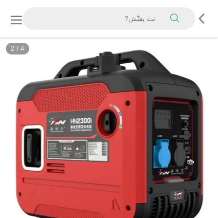
2
/
4