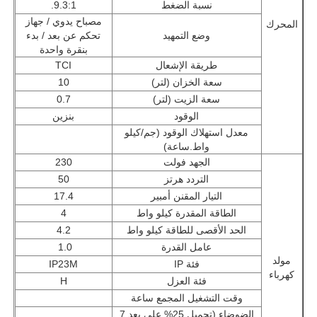
نسبة الضغط
9.3:1.
مصباح يدوي / جهاز
المحرك
وضع التمهيد
تحكم عن بعد / بدء
مجموعة مولد CNG
بنقرة واحدة
طريقة الإشعال
TCI
ملحقات المولدات
سعة الخزان (لتر)
10
سعة الزيت (لتر)
0.7
الوقود
بنزين
مركبة إضاءة متنقلة
معدل استهلاك الوقود (جم/كيلو
واط.ساعة)
الجهد فولت
230
التردد هرتز
50
التيار المقنن أمبير
17.4
الطاقة المقدرة كيلو واط
4
الحد الأقصى للطاقة كيلو واط
4.2
عامل القدرة
1.0
مولد
فئة IP
IP23M
كهرباء
فئة العزل
H
وقت التشغيل المجمع ساعة
الضوضاء (تحميل 25% على بعد 7