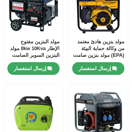
مولد بنزين هادئ معتمد
مولد البنزين مفتوح
من وكالة حماية البيئة
الإطار 8kw 10Kva مولد
(EPA) مولد بنزين صامت
البنزين السوبر الصامت
3 كيلو واط 3.5 كيلو واط
للمنزل
إرسال استفسار
إرسال استفسار