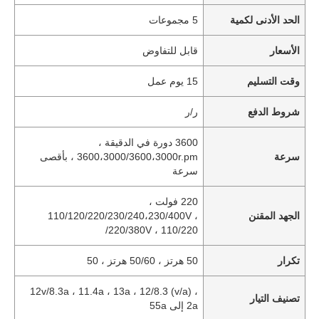
الحد الأدنى لكمية
5 مجموعات
الأسعار
قابل للتفاوض
وقت التسليم
15 يوم عمل
شروط الدفع
ر/ر
3600 دورة في الدقيقة ،
سرعة
3600،3000/3600،3000r.pm ، بأقصى
سرعة
220 فولت ،
الجهد المقنن
110/120/220/230/240،230/400V ،
220/380V ، 110/220/
تكرار
50 هرتز ، 50/60 هرتز ، 50
12v/8.3a ، 11.4a ، 13a ، 12/8.3 (v/a) ،
تصنيف التيار
2a إلى 55a