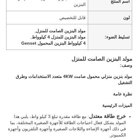
اسم المنتج
البنزين
لون
قابل للتخصيص
مولد البنزين الصامت للمنزل
,
تسليط الضوء:
مولد البنزين للمنزل 4 كيلوواط
,
4 كيلوواط البنزين المحمول Genset
مولد البنزين الصامت للمنزل
وصف:
مولد بنزين منزلي محمول صامت 4KW متعدد الاستخدامات وطرق
التشغيل
نظرة عامة
منزل
الميزات الرئيسية
خرج طاقة معتدل
المنتجات
: مع طاقة مقدرة تبلغ 3 كيلو واط، يلبي هذا
المولد بشكل فعال احتياجات الطاقة للأجهزة الصغيرة المختلفة، بما
في ذلك أجهزة الإضاءة والثلاجات الصغيرة وأجهزة التلفزيون وأجهزة
الكمبيوتر.
حول بنا