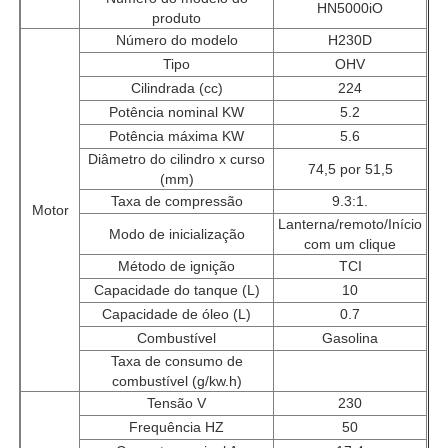
HN5000iO
produto
Número do modelo
H230D
grupo de gerador do cng
Tipo
OHV
Cilindrada (cc)
224
Potência nominal KW
5.2
Acessórios para geradores
Potência máxima KW
5.6
Diâmetro do cilindro x curso
74,5 por 51,5
Veículo de iluminação móvel
(mm)
Taxa de compressão
9.3:1.
Motor
Lanterna/remoto/Início
Modo de inicialização
com um clique
Método de ignição
TCI
Capacidade do tanque (L)
10
Capacidade de óleo (L)
0.7
Combustível
Gasolina
Taxa de consumo de
combustível (g/kw.h)
Tensão V
230
Frequência HZ
50