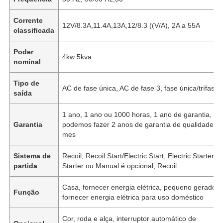
Corrente
12V/8.3A,11.4A,13A,12/8.3 ((V/A), 2A a 55A
classificada
Poder
4kw 5kva
nominal
Tipo de
AC de fase única, AC de fase 3, fase única/trífase
saída
1 ano, 1 ano ou 1000 horas, 1 ano de garantia,
Garantia
podemos fazer 2 anos de garantia de qualidade, 1
mes
Sistema de
Recoil, Recoil Start/Electric Start, Electric Starter, E
partida
Starter ou Manual é opcional, Recoil
Casa, fornecer energia elétrica, pequeno gerador
Função
fornecer energia elétrica para uso doméstico
Cor, roda e alça, interruptor automático de