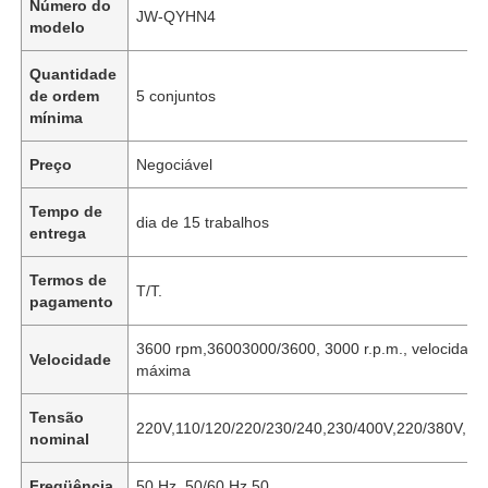
Número do
JW-QYHN4
modelo
Quantidade
de ordem
5 conjuntos
mínima
Preço
Negociável
Tempo de
dia de 15 trabalhos
entrega
Termos de
T/T.
pagamento
3600 rpm,36003000/3600, 3000 r.p.m., velocidade
Velocidade
máxima
Tensão
220V,110/120/220/230/240,230/400V,220/380V,11
nominal
Freqüência
50 Hz, 50/60 Hz,50