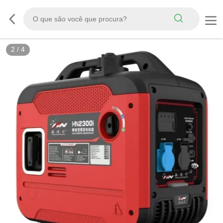
2
/
4