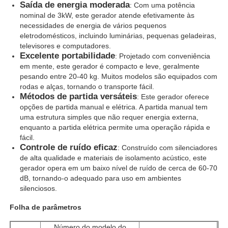
Saída de energia moderada
: Com uma potência
nominal de 3kW, este gerador atende efetivamente às
necessidades de energia de vários pequenos
Visita à fábrica
eletrodomésticos, incluindo luminárias, pequenas geladeiras,
televisores e computadores.
Excelente portabilidade
: Projetado com conveniência
Controle de qualidade
em mente, este gerador é compacto e leve, geralmente
pesando entre 20-40 kg. Muitos modelos são equipados com
rodas e alças, tornando o transporte fácil.
Contacte-nos
Métodos de partida versáteis
: Este gerador oferece
opções de partida manual e elétrica. A partida manual tem
uma estrutura simples que não requer energia externa,
Casos
enquanto a partida elétrica permite uma operação rápida e
fácil.
Controle de ruído eficaz
: Construído com silenciadores
grupo de gerador diesel silencioso
de alta qualidade e materiais de isolamento acústico, este
gerador opera em um baixo nível de ruído de cerca de 60-70
dB, tornando-o adequado para uso em ambientes
silenciosos.
Conjunto de geradores a diesel
Folha de parâmetros
conjunto de geradores de gasolina
Número do modelo do