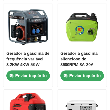
Gerador a gasolina de
Gerador a gasolina
frequência variável
silencioso de
3.2KW 4KW 5KW
3600RPM 8A-30A
Gerador silencioso a
1.5KW 2KW 2.5KW
Enviar inquérito
Enviar inquérito
gasolina
3KW