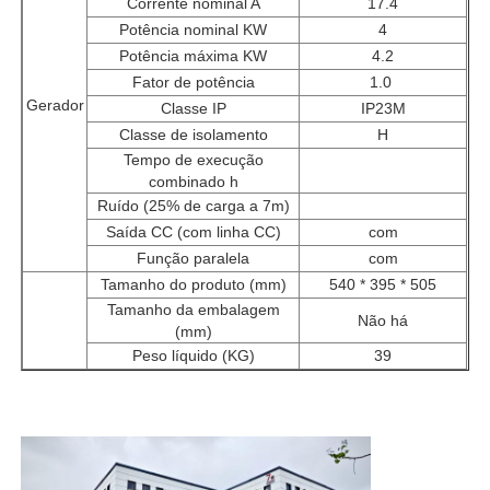
Corrente nominal A
17.4
Potência nominal KW
4
Potência máxima KW
4.2
Fator de potência
1.0
Gerador
Classe IP
IP23M
Classe de isolamento
H
Tempo de execução
combinado h
Ruído (25% de carga a 7m)
Saída CC (com linha CC)
com
Função paralela
com
Tamanho do produto (mm)
540 * 395 * 505
Tamanho da embalagem
Não há
(mm)
Peso líquido (KG)
39