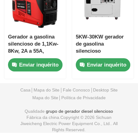
Gerador a gasolina
5KW-30KW gerador
silencioso de 1,1Kw-
de gasolina
8Kw, 2A a 55A,
silencioso
portátil
Enviar inquérito
Enviar inquérito
Casa
Mapa do Site
Fale Conosco
Desktop Site
Mapa do Site
Política de Privacidade
Qualidade
grupo de gerador diesel silencioso
Fábrica da china.Copyright © 2026 Sichuan
Jiweicheng Electric Power Equipment Co., Ltd.. All
Rights Reserved.