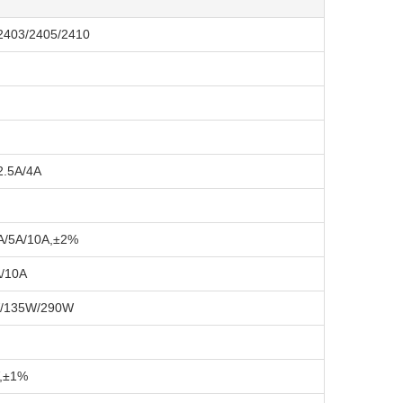
2403/2405/2410
2.5A/4A
A/5A/10A,±2%
A/10A
/135W/290W
V,±1%