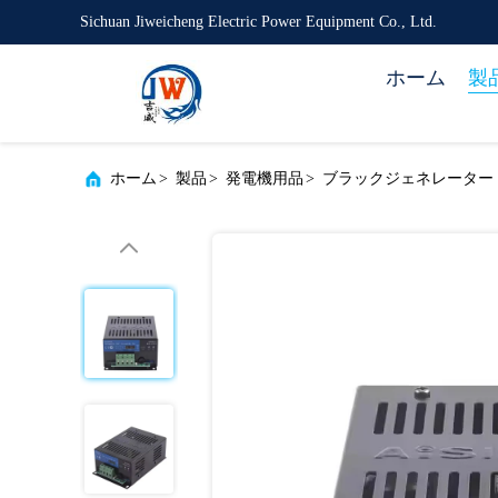
Sichuan Jiweicheng Electric Power Equipment Co., Ltd.
ホーム
製
ホーム
>
製品
>
発電機用品
>
ブラックジェネレーター バッ