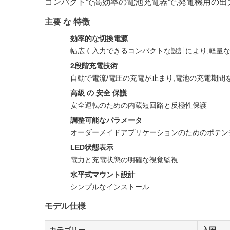
コンパクトで高効率の電池充電器で,発電機用の出
主要 な 特徴
効率的な切換電源
幅広く入力できるコンパクトな設計により,軽量
2段階充電技術
自動で電流/電圧の充電が止まり,電池の充電期間
高級 の 安全 保護
安全運転のための内蔵短回路と反極性保護
調整可能なパラメータ
オーダーメイドアプリケーションのためのポテン
LED状態表示
電力と充電状態の明確な視覚監視
水平式マウント設計
シンプルなインストール
モデル仕様