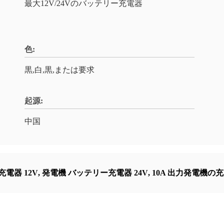
最大12V/24Vのバッテリー充電器
色:
黒,白,黒,または要求
起源:
中国
電器 12V
,
発電機 バッテリー充電器 24V
,
10A 出力発電機の