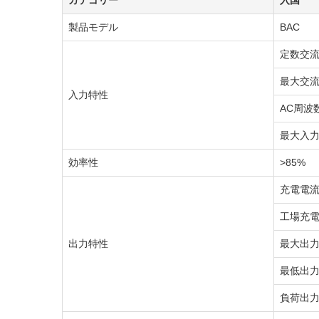
カテゴリー
入国
製品モデル
BAC
定数交
最大交
入力特性
AC周波
最大入
効率性
>85%
充電電
工場充
出力特性
最大出
最低出
負荷出