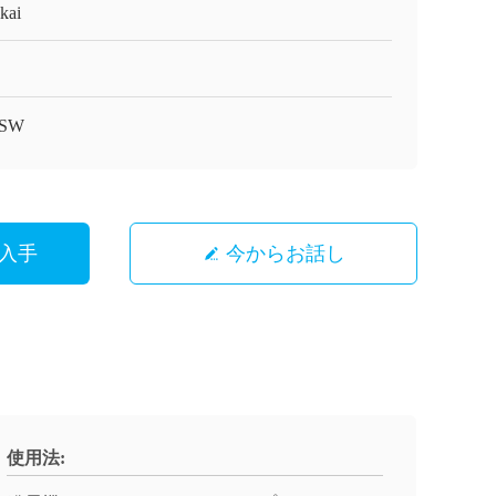
kai
SW
入手
今からお話し
使用法: