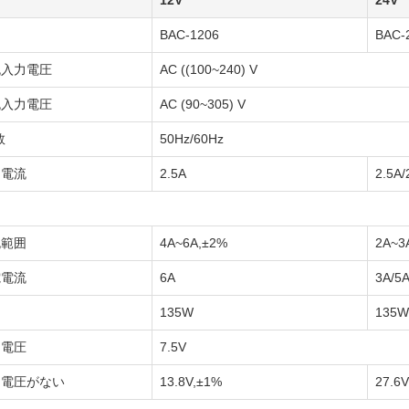
12V
24V
BAC-1206
BAC-
流入力電圧
AC ((100~240) V
流入力電圧
AC (90~305) V
数
50Hz/60Hz
力電流
2.5A
2.5A/
流範囲
4A~6A,±2%
2A~3
電電流
6A
3A/5
力
135W
135W
力電圧
7.5V
力電圧がない
13.8V,±1%
27.6