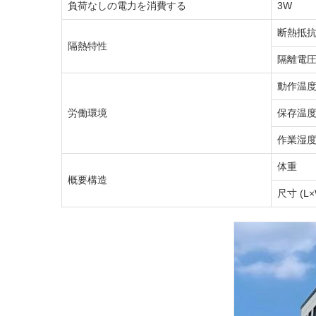
負荷なしの電力を消費する
3W
断熱抵
隔熱特性
隔離電
動作温
労働環境
保存温
作業湿
体重
概要構造
尺寸 (L×