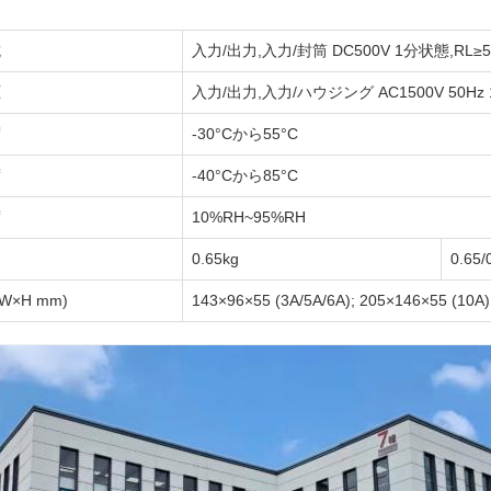
抗
入力/出力,入力/封筒 DC500V 1分状態,RL≥
圧
入力/出力,入力/ハウジング AC1500V 50Hz 
度
-30°Cから55°C
度
-40°Cから85°C
度
10%RH~95%RH
0.65kg
0.65/
W×H mm)
143×96×55 (3A/5A/6A); 205×146×55 (10A)