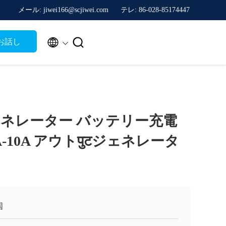
メール: jiwei166@scjiwei.com
テレ: 86-028-85174447


お話し
ネレーター バッテリー充電
 3A-10A アウトपुटジェネレータ
国