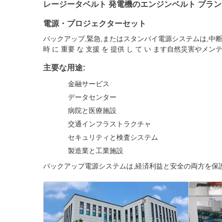
レージータベルト 発電機のエンジンベルト ブラ
電源・プロジェクターセット
バックアップ,緊急,またはスタンバイ電源システムは,中
時 に 重要 な 支援 を 提供 し て い ます自然災害
主要な用途:
金融サービス
データセンター
病院と医療施設
交通インフラストラクチャ
セキュリティと検査システム
製造業と工業施設
バックアップ電源システムは,経済利益と安全の両方を保