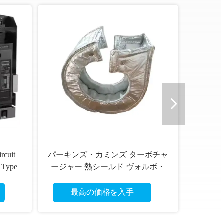
rcuit
パーキンズ・カミンズ ターボチャ
ディ
r Type
ージャー 熱シールド ヴォルボ・
スタ
ジェネレーター エンジン部品
最高の価格を入手