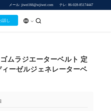
メール: jiwei166@scjiwei.com
テレ: 86-028-85174447


お話し
ゴムラジエーターベルト 定
ディーゼルジェネレーターベ
国