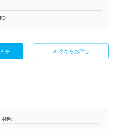
-PD
入手
今からお話し
材料: