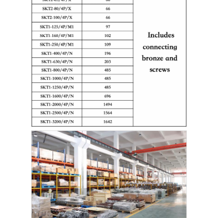
cngの発電機セット
発電機用品
移動式照明車