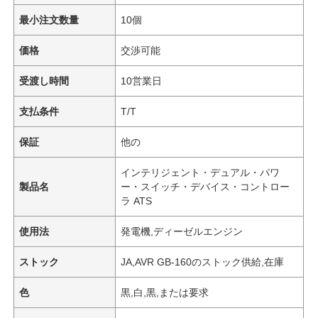
最小注文数量
10個
価格
交渉可能
受渡し時間
10営業日
支払条件
T/T
保証
他の
インテリジェント・デュアル・パワ
製品名
ー・スイッチ・デバイス・コントロー
ラ ATS
使用法
発電機,ディーゼルエンジン
ストック
JA,AVR GB-160のストック供給,在庫
色
黒,白,黒,または要求