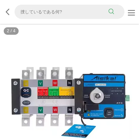
2
/
4