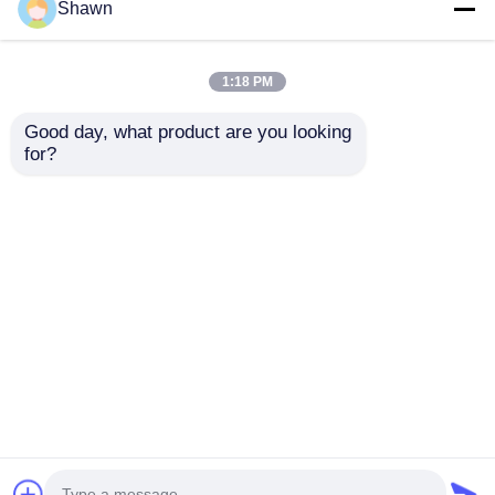
Shawn
1:18 PM
Good day, what product are you looking 
for?
熱磁回路断片 漏れ防止
ウェイチャイゴムラジ
プラスチック発電機 断
エーターベルト 定番ブ
片スイッチ
ランド ディーゼルジェ
ネレーターベルト
お問い合わせを送信
お問い合わせを送信
ホーム
企業情報
お問い合わせ
Desktop Site
地図
プライバシーポリシー
品質
無声ディーゼル発電機セット
中国工