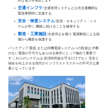
的な電力を保証します
交通インフラ:
交通管理システムと公共交通機関を
緊急事態時に支援する.
安全・検査システム:
監視・セキュリティ・シス
テムが常に 機能し続けることを確保する.
製造・工業施設:
生産停止を避け,電源断絶による損
傷から機器を保護する.
バックアップ,緊急,または待機電源システムへの投資は,中断
のない電源が不可欠なあらゆる操作にとって極めて重要で
す.これらのシステムは 経済的利益を守るだけでなく 安全と
福祉を向上させる現代のインフラストラクチャの不可欠な要
素となっています.
ホーム
製品
私たちについて