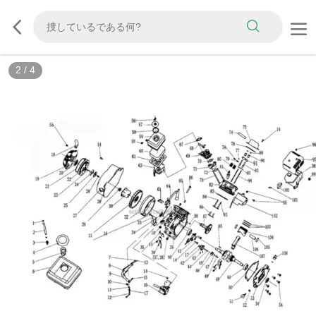
2
/
4