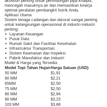
aksesori penting untuk perlindungan pipa knalpot,
mencegah masuknya air dan memastikan kinerja
optimal peralatan pembangkit listrik Anda.
Aplikasi Utama
Sistem tenaga cadangan dan darurat sangat penting
untuk kelangsungan operasional di industri-industri
penting:
Layanan Keuangan
Pusat Data
Rumah Sakit dan Fasilitas Kesehatan
Infrastruktur Transportasi
Sistem Keamanan dan Inspeksi
Pabrik Manufaktur dan Industri
Model & Harga yang Tersedia
Model Topi Tahan Hujan
Harga Satuan (USD)
50 MM
$1,91
Rumah
60 MM
$2,21
65MM
$2,50
75 MM
$2,50
Produk
80 MM
$2,94
90 MM
$3,23
103 MM
$3,68
Tentang kita