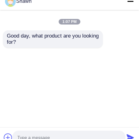
Shawn
1:07 PM
Good day, what product are you looking 
for?
Pengendali Perangkat
Pemutus Sirkuit
Sakelar Daya Ganda
Termomagnetik
Cerdas ATS Sakelar
Perlindungan
Generator
Kebocoran Sakelar
mengirimkan
mengirimkan
Pemutus Generator
Plastik
permintaan
permintaan
Rumah
Tentang kita
Hubungi kami
Desktop Site
Sitemap
Kebijakan Privasi
Kualitas
genset diesel senyap
Pabrik
cina.Copyright © 2026 Sichuan Jiweicheng Electric