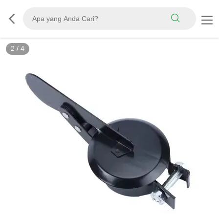
2
/
4