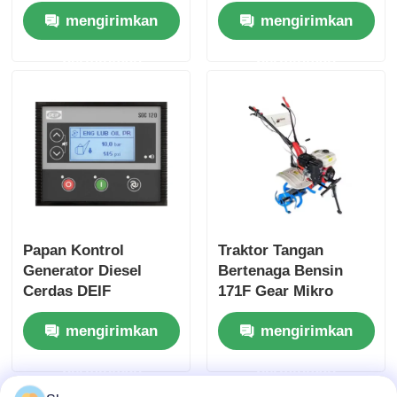
AA2960 AA90139
Untuk Standby
mengirimkan
mengirimkan
Generator
permintaan
permintaan
Papan Kontrol
Traktor Tangan
Generator Diesel
Bertenaga Bensin
Cerdas DEIF
171F Gear Mikro
Controller SGC120
Rotary Hand Walking
mengirimkan
mengirimkan
Tractor
permintaan
permintaan