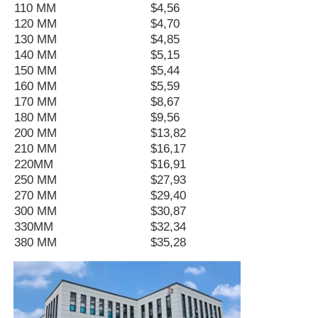
110 MM
$4,56
120 MM
$4,70
130 MM
$4,85
Wisata pabrik
140 MM
$5,15
150 MM
$5,44
160 MM
$5,59
Kontrol kualitas
170 MM
$8,67
180 MM
$9,56
Hubungi kami
200 MM
$13,82
210 MM
$16,17
220MM
$16,91
Semua Kasus
250 MM
$27,93
270 MM
$29,40
300 MM
$30,87
genset diesel senyap
330MM
$32,34
380 MM
$35,28
Perangkat Genset Diesel
set generator bensin