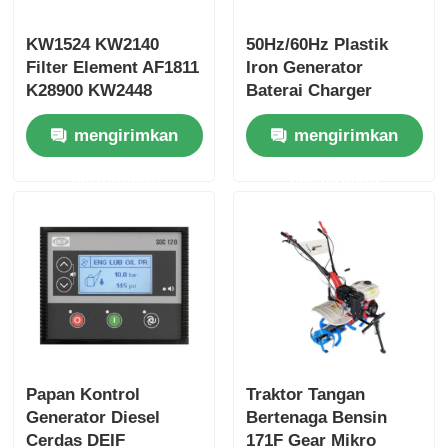
KW1524 KW2140
50Hz/60Hz Plastik
Filter Element AF1811
Iron Generator
K28900 KW2448
Baterai Charger
AA2960 AA90139
Untuk Standby
mengirimkan
mengirimkan
Generator
permintaan
permintaan
Papan Kontrol
Traktor Tangan
Generator Diesel
Bertenaga Bensin
Cerdas DEIF
171F Gear Mikro