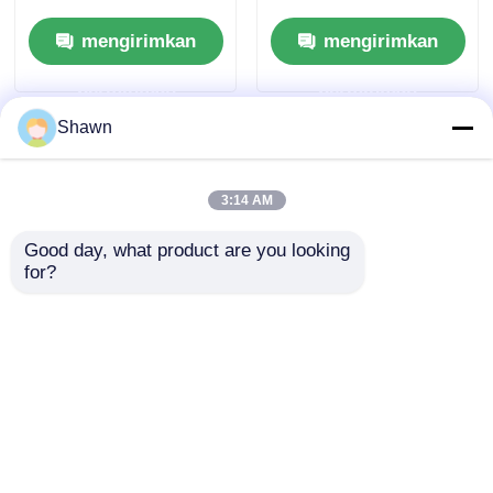
Controller SGC120
Rotary Hand Walking
mengirimkan
mengirimkan
Tractor
permintaan
permintaan
Shawn
3:14 AM
Good day, what product are you looking 
for?
Pengendali Perangkat
Pemutus Sirkuit
Sakelar Daya Ganda
Termomagnetik
Cerdas ATS Sakelar
Perlindungan
Generator
Kebocoran Sakelar
mengirimkan
mengirimkan
Pemutus Generator
Plastik
permintaan
permintaan