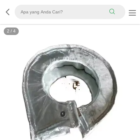
2
/
4