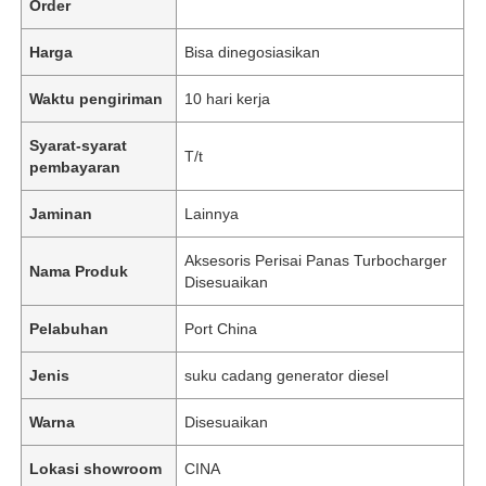
Order
Harga
Bisa dinegosiasikan
Waktu pengiriman
10 hari kerja
Syarat-syarat
T/t
pembayaran
Jaminan
Lainnya
Aksesoris Perisai Panas Turbocharger
Nama Produk
Disesuaikan
Pelabuhan
Port China
Jenis
suku cadang generator diesel
Warna
Disesuaikan
Lokasi showroom
CINA