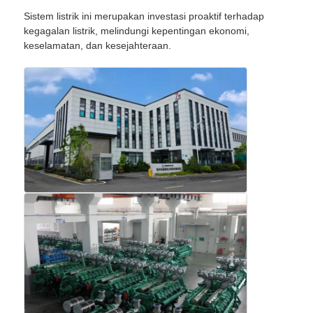
Sistem listrik ini merupakan investasi proaktif terhadap
kegagalan listrik, melindungi kepentingan ekonomi,
Wisata pabrik
keselamatan, dan kesejahteraan.
Kontrol kualitas
Hubungi kami
Semua Kasus
genset diesel senyap
Perangkat Genset Diesel
set generator bensin