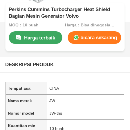
Perkins Cummins Turbocharger Heat Shield
Bagian Mesin Generator Volvo
MOQ：10 buah
Harga：Bisa dinegosiasikan
bicara sekarang
Harga terbaik
DESKRIPSI PRODUK
Tempat asal
CINA
Nama merek
JW
Nomor model
JW-ths
Kuantitas min
10 buah