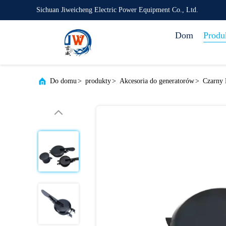
Sichuan Jiweicheng Electric Power Equipment Co., Ltd.
Dom
Produ
Do domu
>
produkty
>
Akcesoria do generatorów
>
Czarny 