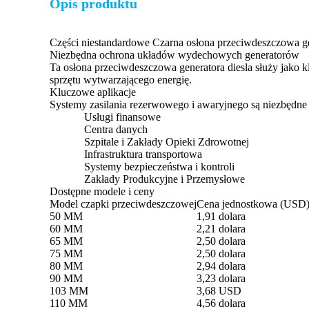
Opis produktu
Części niestandardowe Czarna osłona przeciwdeszczowa ge
Niezbędna ochrona układów wydechowych generatorów
Ta osłona przeciwdeszczowa generatora diesla służy jako
sprzętu wytwarzającego energię.
Kluczowe aplikacje
Systemy zasilania rezerwowego i awaryjnego są niezbędne d
Usługi finansowe
Centra danych
Szpitale i Zakłady Opieki Zdrowotnej
Infrastruktura transportowa
Systemy bezpieczeństwa i kontroli
Zakłady Produkcyjne i Przemysłowe
Dostępne modele i ceny
Model czapki przeciwdeszczowej
Cena jednostkowa (USD
50 MM
1,91 dolara
60 MM
2,21 dolara
65 MM
2,50 dolara
75 MM
2,50 dolara
80 MM
2,94 dolara
90 MM
3,23 dolara
103 MM
3,68 USD
110 MM
4,56 dolara