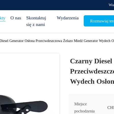
Wia
kty
O nas
Skontaktuj
Wydarzenia
Rozmawiaj ter
się z nami
Diesel Generator Osłona Przeciwdeszczowa Żelazo Miedź Generator Wydech O
Czarny Diesel
Przeciwdeszcz
Wydech Osłon
Miejsce
CH
pochodzenia