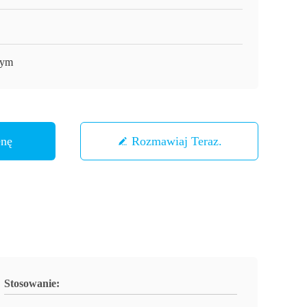
-ym
enę
Rozmawiaj Teraz.
Stosowanie: