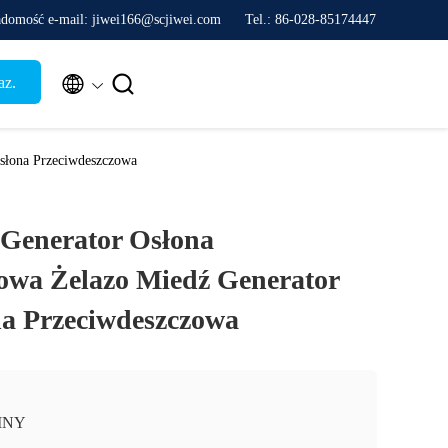
domość e-mail: jiwei166@scjiwei.com
Tel.: 86-028-85174447


az.
słona Przeciwdeszczowa
 Generator Osłona
owa Żelazo Miedź Generator
a Przeciwdeszczowa
INY