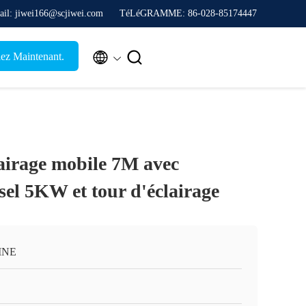
ail: jiwei166@scjiwei.com
TéLéGRAMME: 86-028-85174447


lez Maintenant.
lairage mobile 7M avec
sel 5KW et tour d'éclairage
INE