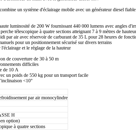
, combine un système d'éclairage mobile avec un générateur diesel fiable
aute luminosité de 200 W fournissant 440 000 lumens avec angles d'irra
rche télescopique à quatre sections atteignant 7 à 9 mètres de hauteu
i par air avec réservoir de carburant de 35 L pour 28 heures de fonct
manuels pour un positionnement sécurisé sur divers terrains
éclairage et le réglage de la hauteur
ayon de couverture de 30 à 50 m
onnements difficiles
se de 10 A
 un poids de 550 kg pour un transport facile
d'inclinaison <10°
dissement par air monocylindre
LASSE H
en option)
opique à quatre sections