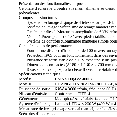
Présentation des fonctionnalités du produit
Ce phare d'éclairage propulsé à la main, alimenté au diesel
polyvalentes.
Composants structurels
Système d'éclairage :
Équipé de 4 têtes de lampe LED h
Système de levage :
Mécanisme de levage manuel avec pe
Générateur diesel :
Moteur monocylindre de 6 kW refroid
Mobilité:
Pneus pleins de 13" avec pieds stabilisateurs 
Système de contrôle :
Commande manuelle simple pour l'
Caractéristiques de performances
Fournit une distance d'irradiation de 100 m avec un r
Protection IP65 pour un fonctionnement dans des envir
Puissance de sortie stable de 230 V avec une seule pri
Dimensions compactes (2 180 × 1 130 × 2 700 mm) avec
Résistant au vent jusqu'à la classe 8 avec une stabilité 
Spécifications techniques
Modèle
BMA4000(4VA4000)
Moteur
CHANGCHAI/KAIMA 86F/186F, refroi
Puissance de sortie
6 kW à 3600 tr/min, fréquence 60 Hz
Niveau d'émission
Conforme au TIER 4
Générateur
Monophasé sans balais, isolation C
Système d'éclairage
Lampes LED 4 × 200 W (400 W × 4 
Mécanisme de levage
Levage vertical manuel, perche télesc
Scénarios d'application