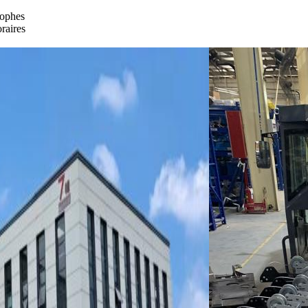
rophes
raires