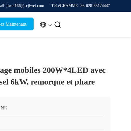
ail: jiwei166@scjiwei.com
TéLéGRAMME: 86-028-85174447


lez Maintenant.
irage mobiles 200W*4LED avec
esel 6kW, remorque et phare
INE