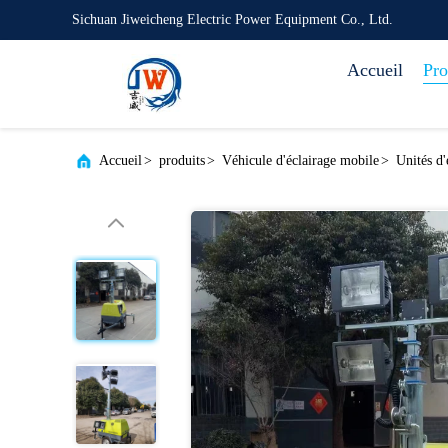
Sichuan Jiweicheng Electric Power Equipment Co., Ltd.
Accueil
Pro
Accueil
>
produits
>
Véhicule d'éclairage mobile
>
Unités d