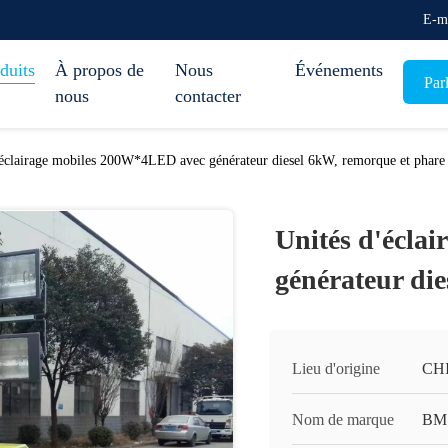
E-m
duits
À propos de
Nous
Événements
Par
nous
contacter
'éclairage mobiles 200W*4LED avec générateur diesel 6kW, remorque et phare
Unités d'écla
générateur di
Lieu d'origine
CH
Nom de marque
BM