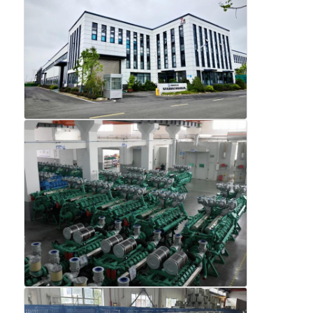
সিএনজি জেনারেটর সেট
জেনারেটরের আনুষাঙ্গিক
মোবাইল লাইটিং যানবাহন