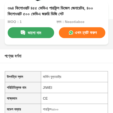
৩৬৪ কিলোওয়াট ৪৫৫ কেভিএ পারকিন্স ডিজেল জেনারেটর, ৪০০
কিলোওয়াট ৫০০ কেভিএ জরুরি ডিজি সেট
MOQ：1
মূল্য：Negotiabce
এখন চ্যাট করুন
ভালো দাম
পণ্যের বর্ণনা
উৎপত্তি স্থল
মার্কিন যুক্তরাষ্ট্র
পরিচিতিমুলক নাম
JIWEI
সাক্ষ্যদান
CE
মডেল নম্বার
পারকিন্স২৫০০