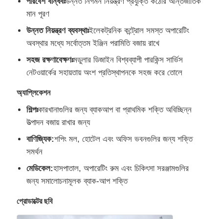
পরিবেশ বান্ধবঃ
উন্নত নির্গমন নিয়ন্ত্রণ প্রযুক্তি কঠোর আন্তর্জাতিক
মান পূরণ
কারখানা ভ্রমণ
উন্নত নিয়ন্ত্রণ ব্যবস্থাঃ
ইলেকট্রনিক কন্ট্রোল সমস্ত অপারেটিং
অবস্থার মধ্যে সর্বোত্তম ইঞ্জিন পরামিতি বজায় রাখে
মান নিয়ন্ত্রণ
সহজ রক্ষণাবেক্ষণঃ
মডুলার ডিজাইন বিশ্বব্যাপী পারকিন্স সার্ভিস
নেটওয়ার্কের সহায়তায় অংশ প্রতিস্থাপনকে সহজ করে তোলে
আমাদের সাথে যোগাযোগ করুন
অ্যাপ্লিকেশন
শিল্পঃ
কারখানাগুলির জন্য ব্যাকআপ বা প্রাথমিক শক্তি অবিচ্ছিন্ন
সব ক্ষেত্রেই
উত্পাদন বজায় রাখার জন্য
বাণিজ্যিক:
শপিং মল, হোটেল এবং অফিস ভবনগুলির জন্য শক্তি
সমর্থন
নীরব ডিজেল জেনারেটর সেট
মেডিকেল:
হাসপাতাল, অপারেটিং রুম এবং চিকিৎসা সরঞ্জামগুলির
জন্য সমালোচনামূলক ব্যাক-আপ শক্তি
ডিজেল জেনারেটর সেট
প্রোডাক্টের ছবি
পেট্রোল জেনারেটর সেট