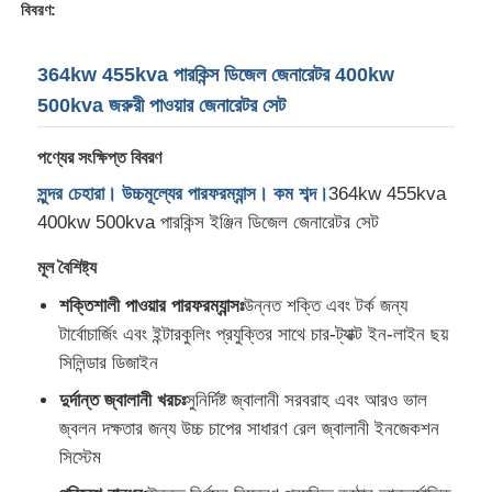
বিবরণ:
364kw 455kva পারকিন্স ডিজেল জেনারেটর 400kw
500kva জরুরী পাওয়ার জেনারেটর সেট
পণ্যের সংক্ষিপ্ত বিবরণ
সুন্দর চেহারা। উচ্চমূল্যের পারফরম্যান্স। কম শব্দ।
364kw 455kva
400kw 500kva পারকিন্স ইঞ্জিন ডিজেল জেনারেটর সেট
মূল বৈশিষ্ট্য
শক্তিশালী পাওয়ার পারফরম্যান্সঃ
উন্নত শক্তি এবং টর্ক জন্য
টার্বোচার্জিং এবং ইন্টারকুলিং প্রযুক্তির সাথে চার-ট্যাক্ট ইন-লাইন ছয়
বাড়ি
সিলিন্ডার ডিজাইন
দুর্দান্ত জ্বালানী খরচঃ
সুনির্দিষ্ট জ্বালানী সরবরাহ এবং আরও ভাল
পণ্য
জ্বলন দক্ষতার জন্য উচ্চ চাপের সাধারণ রেল জ্বালানী ইনজেকশন
সিস্টেম
আমাদের সম্পর্কে