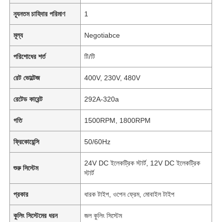
ন্যূনতম চাহিদার পরিমাণ
1
মূল্য
Negotiabce
পরিশোধের শর্ত
টি/টি
রেট ভোল্টেজ
400V, 230V, 480V
রেটেড কারেন্ট
292A-320a
গতি
1500RPM, 1800RPM
ফ্রিকোয়েন্সি
50/60Hz
24V DC ইলেকট্রিক স্টার্ট, 12V DC ইলেকট্রিক
শুরু সিস্টেম
স্টার্ট
প্রকার
ধারক টাইপ, ওপেন ফ্রেম, মোবাইল টাইপ
কুলিং সিস্টেমের ধরন
জল কুলিং সিস্টেম