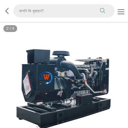
2
/
4