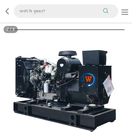
2
/
4