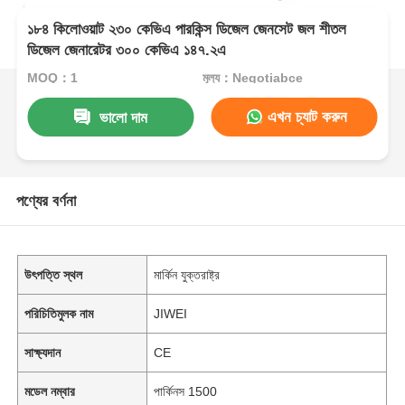
১৮৪ কিলোওয়াট ২৩০ কেভিএ পারকিন্স ডিজেল জেনসেট জল শীতল
ডিজেল জেনারেটর ৩০০ কেভিএ ১৪৭.২এ
MOQ：1
মূল্য：Negotiabce
এখন চ্যাট করুন
ভালো দাম
পণ্যের বর্ণনা
উৎপত্তি স্থল
মার্কিন যুক্তরাষ্ট্র
পরিচিতিমুলক নাম
JIWEI
সাক্ষ্যদান
CE
মডেল নম্বার
পার্কিনস 1500