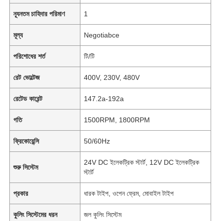
ন্যূনতম চাহিদার পরিমাণ
1
মূল্য
Negotiabce
পরিশোধের শর্ত
টি/টি
রেট ভোল্টেজ
400V, 230V, 480V
রেটেড কারেন্ট
147.2a-192a
গতি
1500RPM, 1800RPM
ফ্রিকোয়েন্সি
50/60Hz
24V DC ইলেকট্রিক স্টার্ট, 12V DC ইলেকট্রিক
শুরু সিস্টেম
স্টার্ট
প্রকার
ধারক টাইপ, ওপেন ফ্রেম, মোবাইল টাইপ
কুলিং সিস্টেমের ধরন
জল কুলিং সিস্টেম