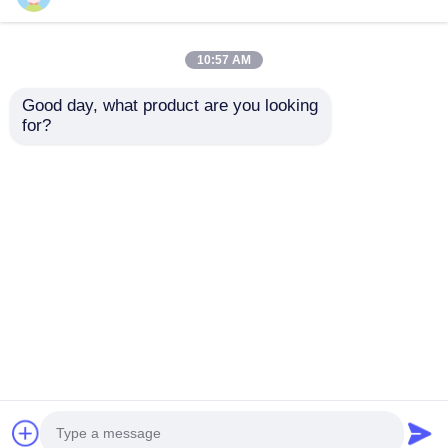
10:57 AM
Good day, what product are you looking 
for?
48kw 60kva Deutz
40kva 44kva 50kva
ডিজেল জেনারেটর সেট 51kw
ডিউটজ ডিজেল জেনারেটর সেট
64kva ডিজেল ব্যাকআপ
F4L কম গোলমাল ডিজেল
জেনারেটর সেট
জেনারেটর
অনুসন্ধান পাঠান
অনুসন্ধান পাঠান
বাড়ি
আমাদের সম্পর্কে
আমাদের সাথে যোগাযোগ করুন
Desktop Site
সাইট ম্যাপ
গোপনীয়তা নীতি
গুণ
নীরব ডিজেল জেনারেটর সেট
চীন কারখানা.Copyright © 2026
Sichuan Jiweicheng Electric Power Equipment Co.,