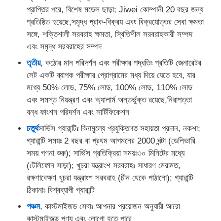
প্রাপ্তির পরে, বিশেষ মডেল ছাড়া; Jiwei কোম্পানী 20 বছর জন্য
প্রতিষ্ঠিত হয়েছে,সমৃদ্ধ প্রাক-বিক্রয় এবং বিক্রয়োত্তর সেবা ক্ষমতা
সঙ্গে, শক্তিশালী সরবরাহ ক্ষমতা, স্থিতিশীল সরবরাহকারী সম্পদ
এবং সমৃদ্ধ সরবরাহের সম্পদ
তৃতীয়
, কঠোর মান পরিদর্শন এবং পরীক্ষার পদ্ধতিঃ প্রতিটি জেনারেটর
সেট একটি ব্যাপক পরীক্ষার প্রোগ্রামের মধ্য দিয়ে যেতে হবে, যার
মধ্যে 50% লোড, 75% লোড, 100% লোড, 110% লোড
এবং সমস্ত নিয়ন্ত্রণ এবং অ্যালার্ম অন্তর্ভুক্ত রয়েছে,নিরাপত্তা
বন্ধ ফাংশন পরিদর্শন এবং সার্টিফিকেশন
চতুর্থ
সার্ভিস গ্যারান্টিঃ বিনামূল্যে প্রযুক্তিগত সহায়তা প্রদান, নকশা;
গ্যারান্টি সময়ঃ 2 বছর বা প্রথম আগমনের 2000 ঘন্টা (ডেলিভারি
সময় গণনা শুরু); সার্ভিস প্রতিক্রিয়া সময়ঃ৩০ মিনিটের মধ্যে
(টেলিফোন সাড়া); খুচরা যন্ত্রাংশ সরবরাহঃ সাধারণ মেরামত,
রক্ষণাবেক্ষণ খুচরা যন্ত্রাংশ সরবরাহ (চীন থেকে পাঠানো); গ্যারান্টি
ঠিকানাঃ বিশ্বব্যাপী গ্যারান্টি
পঞ্চম
, কাস্টমাইজড সেবাঃ আপনার প্রয়োজন অনুযায়ী আরো
কাস্টমাইজড পণ্য এবং লোগো হতে পারে