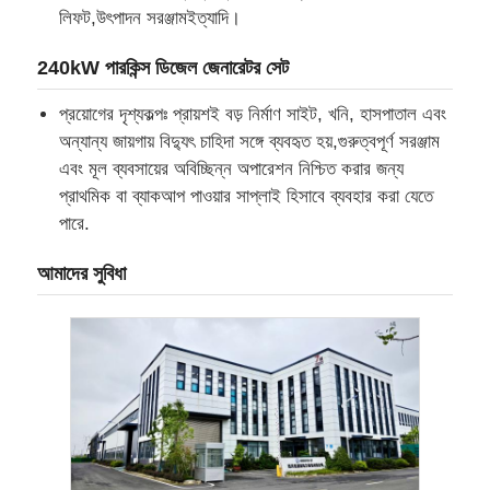
লিফট,উৎপাদন সরঞ্জামইত্যাদি।
কারখানা ভ্রমণ
240kW পারকিন্স ডিজেল জেনারেটর সেট
প্রয়োগের দৃশ্যকল্পঃ প্রায়শই বড় নির্মাণ সাইট, খনি, হাসপাতাল এবং
মান নিয়ন্ত্রণ
অন্যান্য জায়গায় বিদ্যুৎ চাহিদা সঙ্গে ব্যবহৃত হয়,গুরুত্বপূর্ণ সরঞ্জাম
এবং মূল ব্যবসায়ের অবিচ্ছিন্ন অপারেশন নিশ্চিত করার জন্য
প্রাথমিক বা ব্যাকআপ পাওয়ার সাপ্লাই হিসাবে ব্যবহার করা যেতে
আমাদের সাথে যোগাযোগ করুন
পারে.
সব ক্ষেত্রেই
আমাদের সুবিধা
নীরব ডিজেল জেনারেটর সেট
ডিজেল জেনারেটর সেট
পেট্রোল জেনারেটর সেট