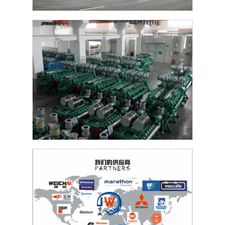
সিএনজি জেনারেটর সেট
জেনারেটরের আনুষাঙ্গিক
মোবাইল লাইটিং যানবাহন