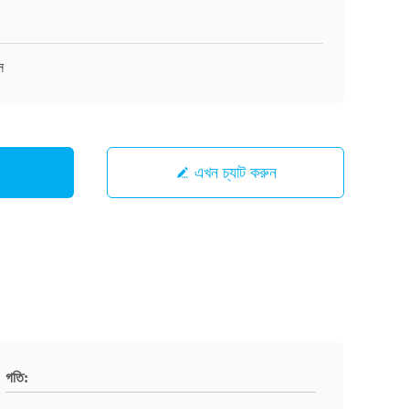
স
এখন চ্যাট করুন
গতি: