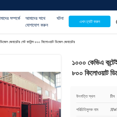
াদের সম্পর্কে
আমাদের সাথে
ঘটনা
এখন চ্যাট করুন
যোগাযোগ করুন
ডিজেল জেনারেটর সেট কামিন্স ৮০০ কিলোওয়াট ডিজেল জেনারেটর
১০০০ কেভিএ কন্টেই
৮০০ কিলোওয়াট ডি
উৎপত্তি স্থল
চীন
পরিচিতিমুলক নাম
JIW