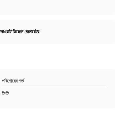
িলোওয়াট ডিজেল জেনারেটর
পরিশোধের শর্ত
টি/টি