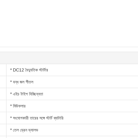
* DC12 বৈদ্যুতিক স্টার্টার
* বন্ধ জল শীতল
* এইচ টাইপ বিচ্ছিন্নতা
* মিউফলার
* সংযোগকারী তারের সঙ্গে স্টার্ট ব্যাটারি
* তেল ড্রেন ভ্যালভ