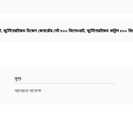
ট
,
কন্টেইনারাইজড ডিজেল জেনারেটর সেট ৮০০ কিলোওয়াট
,
কন্টেইনারাইজড কামিন্স ৮০০ ক
মূল্য
আলোচনা সাপেক্ষে