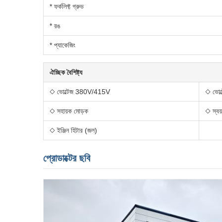
* ফর্কলিফ্ট গ্রুভ
* রঙ
* প্যাকেজিং
ঐচ্ছিক বৈশিষ্ট্য
◇ ভোল্টেজ 380V/415V
◇ ভোল্
◇ সহায়ক মোড়ক
◇ স্বয়
◇ ইঞ্জিন হিটার (জল)
প্রোডাক্টের ছবি