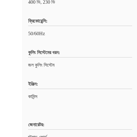
400 ভি, 230 ভি
ফ্রিকোয়েন্সি:
50/60Hz
কুলিং সিস্টেমের ধরন:
জল কুলিং সিস্টেম
ইঞ্জিন:
কামিন্স
জেনারেটর: