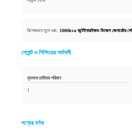
স্ট্যান্ড ফোর্ড
বিশেষভাবে তুলে ধরা:
1000kva কন্টেইনারাইজড ডিজেল জেনারেটর সে
পেমেন্ট ও শিপিংয়ের শর্তাবলী
ন্যূনতম চাহিদার পরিমাণ
1
পণ্যের বর্ণনা