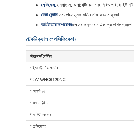
মেডিকেল:
হাসপাতাল, অপারেটিং রুম এবং নিবিড় পরিচর্যা ইউনিট
ডেটা সেন্টার:
সমালোচনামূলক সার্ভার এবং সরঞ্জাম সুরক্ষা
আউটডোর অপারেশনঃ
ক্ষেত্র অনুসন্ধান এবং প্রকৌশল প্রকল্প
টেকনিক্যাল স্পেসিফিকেশন
স্ট্যান্ডার্ড বৈশিষ্ট্য
* ইলেকট্রনিক গভর্নর
* JW-WHC6120NC
* আইপি২৩
* এয়ার ফিল্টার
* সার্কিট ব্রেকার
* রেডিয়েটার