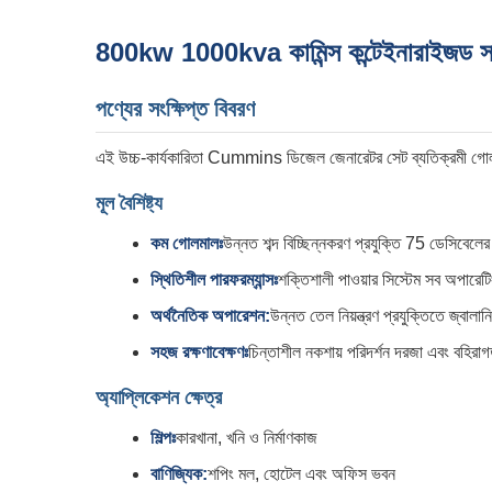
800kw 1000kva কামিন্স কন্টেইনারাইজড সাউ
পণ্যের সংক্ষিপ্ত বিবরণ
এই উচ্চ-কার্যকারিতা Cummins ডিজেল জেনারেটর সেট ব্যতিক্রমী গোলমাল
মূল বৈশিষ্ট্য
কম গোলমালঃ
উন্নত শব্দ বিচ্ছিন্নকরণ প্রযুক্তি 75 ডেসিবেলের
স্থিতিশীল পারফরম্যান্সঃ
শক্তিশালী পাওয়ার সিস্টেম সব অপারেটি
অর্থনৈতিক অপারেশন:
উন্নত তেল নিয়ন্ত্রণ প্রযুক্তিতে জ্বালা
সহজ রক্ষণাবেক্ষণঃ
চিন্তাশীল নকশায় পরিদর্শন দরজা এবং বহিরাগ
অ্যাপ্লিকেশন ক্ষেত্র
শিল্পঃ
কারখানা, খনি ও নির্মাণকাজ
বাণিজ্যিক:
শপিং মল, হোটেল এবং অফিস ভবন