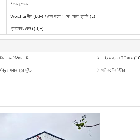
* শক শোষক
Weichai নীল (B,F) / বেজ ডকোপ এবং কালো চ্যাসি (L)
প্যাকেজিং কেস ((B,F)
টেজ ৪৪০ ভি/৪৮০ ভি
◇ বাহ্যিক জ্বালানী ট্যাংক
ংক্রিয় স্থানান্তর সুইচ
◇ আল্টারনেটর হিটার