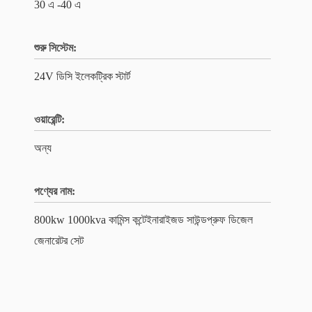
30 এ -40 এ
শুরু সিস্টেম:
24V ডিসি ইলেকট্রিক স্টার্ট
ওয়ারেন্টি:
অন্য
পণ্যের নাম:
800kw 1000kva কামিন্স কন্টেইনারাইজড সাউন্ডপ্রুফ ডিজেল
জেনারেটর সেট