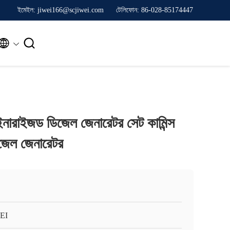
ইমেইল: jiwei166@scjiwei.com
টেলিফোন: 86-028-85174447


নারাইজড ডিজেল জেনারেটর সেট কামিন্স
জেল জেনারেটর
EI