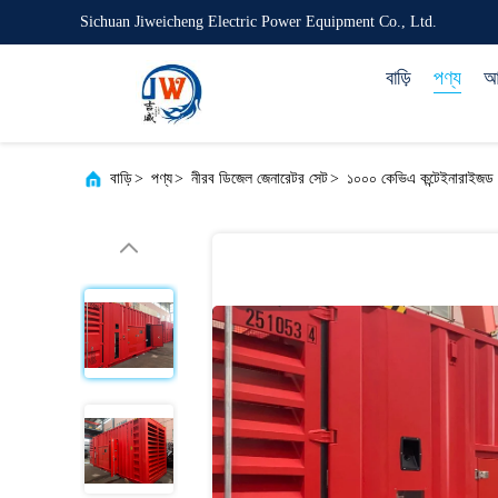
Sichuan Jiweicheng Electric Power Equipment Co., Ltd.
বাড়ি
পণ্য
আম
বাড়ি
>
পণ্য
>
নীরব ডিজেল জেনারেটর সেট
>
১০০০ কেভিএ কন্টেইনারাইজড 