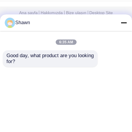
Ana sayfa
Hakkımızda
Bize ulaşın
Desktop Site
Site Haritası
Gizlilik Politikası
Shawn
Kalite
sessiz dizel jeneratör seti
Çin
fabrikası.Copyright © 2026 Sichuan Jiweicheng
6:35 AM
Electric Power Equipment Co., Ltd.. All Rights
Reserved.
Good day, what product are you looking 
for?