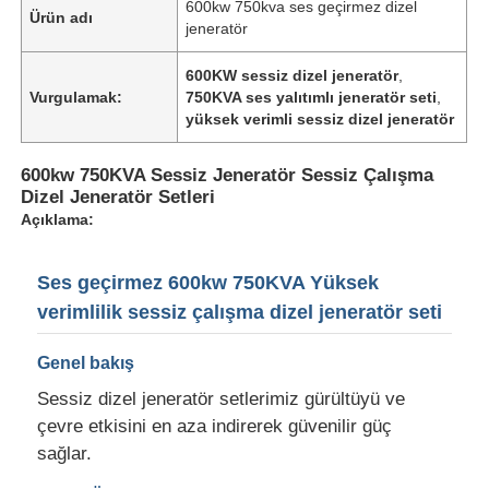
600kw 750kva ses geçirmez dizel
Ürün adı
jeneratör
600KW sessiz dizel jeneratör
,
Vurgulamak:
750KVA ses yalıtımlı jeneratör seti
,
yüksek verimli sessiz dizel jeneratör
600kw 750KVA Sessiz Jeneratör Sessiz Çalışma
Dizel Jeneratör Setleri
Açıklama:
Ses geçirmez 600kw 750KVA Yüksek
verimlilik sessiz çalışma dizel jeneratör seti
Ana sayfa
Genel bakış
Sessiz dizel jeneratör setlerimiz gürültüyü ve
Ürünler
çevre etkisini en aza indirerek güvenilir güç
sağlar.
Hakkımızda