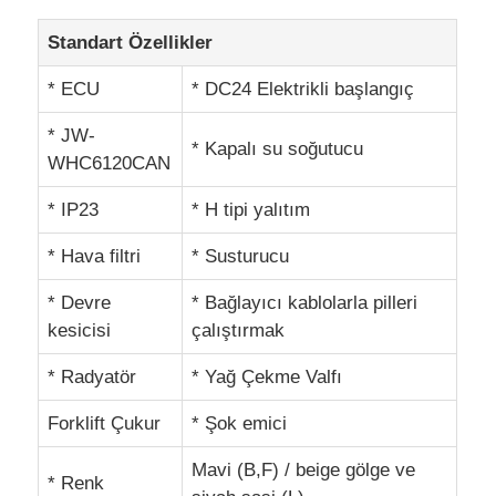
Standart Özellikler
CNG Jeneratör Seti
* ECU
* DC24 Elektrikli başlangıç
Jeneratör aksesuarları
* JW-
* Kapalı su soğutucu
WHC6120CAN
Hareketli aydınlatma aracı
* IP23
* H tipi yalıtım
* Hava filtri
* Susturucu
* Devre
* Bağlayıcı kablolarla pilleri
kesicisi
çalıştırmak
* Radyatör
* Yağ Çekme Valfı
Forklift Çukur
* Şok emici
Mavi (B,F) / beige gölge ve
* Renk