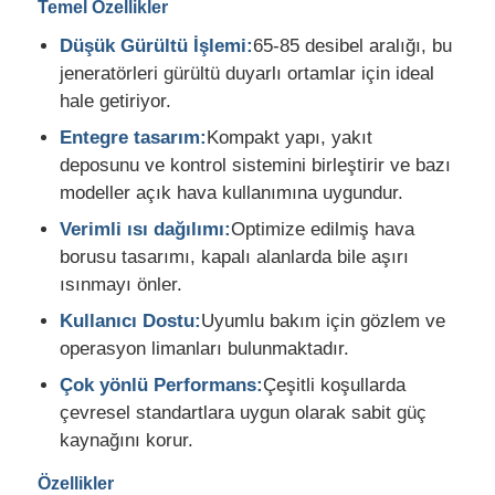
Temel Özellikler
Düşük Gürültü İşlemi:
65-85 desibel aralığı, bu
Fabrika turu
jeneratörleri gürültü duyarlı ortamlar için ideal
hale getiriyor.
Kalite kontrol
Entegre tasarım:
Kompakt yapı, yakıt
deposunu ve kontrol sistemini birleştirir ve bazı
modeller açık hava kullanımına uygundur.
Bize ulaşın
Verimli ısı dağılımı:
Optimize edilmiş hava
borusu tasarımı, kapalı alanlarda bile aşırı
Tüm servis talepleri
ısınmayı önler.
Kullanıcı Dostu:
Uyumlu bakım için gözlem ve
sessiz dizel jeneratör seti
operasyon limanları bulunmaktadır.
Çok yönlü Performans:
Çeşitli koşullarda
çevresel standartlara uygun olarak sabit güç
Dizel jeneratör seti
kaynağını korur.
benzinli jeneratör seti
Özellikler