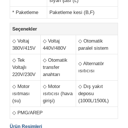
siyah şasi (L)
* Paketleme
Paketleme kesi (B,F)
Seçenekler
◇ Voltaj
◇ Voltaj
◇ Otomatik
380V/415V
440V/480V
paralel sistem
◇ Tek
◇ Otomatik
◇ Alternatör
Voltajlı
transfer
ısıtıcısı
220V/230V
anahtarı
◇ Motor
◇ Motor
◇ Dış yakıt
ısıtması
ısıtıcısı (hava
deposu
(su)
girişi)
(1000L/1500L)
◇ PMG/AREP
Ürün Resimleri