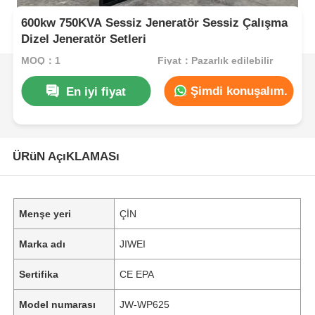
600kw 750KVA Sessiz Jeneratör Sessiz Çalışma
Dizel Jeneratör Setleri
MOQ：1
Fiyat：Pazarlık edilebilir
Şimdi konuşalım.
En iyi fiyat
ÜRüN AçıKLAMASı
Menşe yeri
ÇİN
Marka adı
JIWEI
Sertifika
CE EPA
Model numarası
JW-WP625