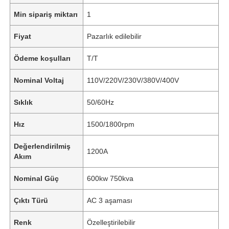
Min sipariş miktarı
1
Fiyat
Pazarlık edilebilir
Ödeme koşulları
T/T
Nominal Voltaj
110V/220V/230V/380V/400V
Sıklık
50/60Hz
Hız
1500/1800rpm
Değerlendirilmiş
1200A
Akım
Nominal Güç
600kw 750kva
Çıktı Türü
AC 3 aşaması
Renk
Özelleştirilebilir