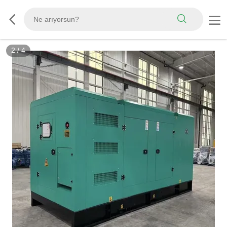
2
/
4