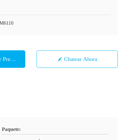
M6110
 Precio
Chatear Ahora
Paquete: