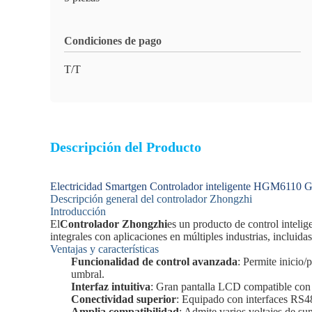
Condiciones de pago
T/T
Descripción del Producto
Electricidad Smartgen Controlador inteligente HGM6110 Ge
Descripción general del controlador Zhongzhi
Introducción
El
Controlador Zhongzhi
es un producto de control inteli
integrales con aplicaciones en múltiples industrias, incluida
Ventajas y características
Funcionalidad de control avanzada
: Permite inicio
umbral.
Interfaz intuitiva
: Gran pantalla LCD compatible con v
Conectividad superior
: Equipado con interfaces RS4
Amplia compatibilidad
: Admite varios voltajes de sum