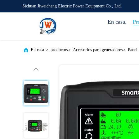
Sichuan Jiweicheng Electric Power Equipment Co., Ltd.
En casa.
Pr
En casa.
>
productos
>
Accesorios para generadores
>
Panel 