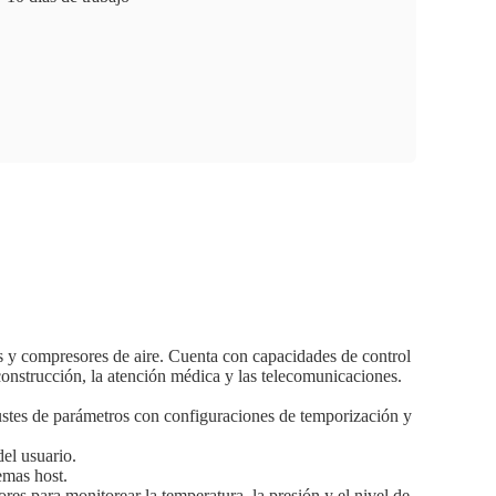
s y compresores de aire. Cuenta con capacidades de control
a construcción, la atención médica y las telecomunicaciones.
justes de parámetros con configuraciones de temporización y
el usuario.
emas host.
ores para monitorear la temperatura, la presión y el nivel de