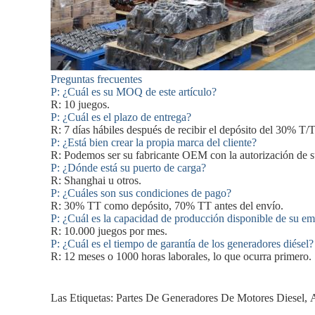
Preguntas frecuentes
P: ¿Cuál es su MOQ de este artículo?
R: 10 juegos.
P: ¿Cuál es el plazo de entrega?
R: 7 días hábiles después de recibir el depósito del 30% T/T
P: ¿Está bien crear la propia marca del cliente?
R: Podemos ser su fabricante OEM con la autorización de 
P: ¿Dónde está su puerto de carga?
R: Shanghai u otros.
P: ¿Cuáles son sus condiciones de pago?
R: 30% TT como depósito, 70% TT antes del envío.
P: ¿Cuál es la capacidad de producción disponible de su e
R: 10.000 juegos por mes.
P: ¿Cuál es el tiempo de garantía de los generadores diésel?
R: 12 meses o 1000 horas laborales, lo que ocurra primero.
Las Etiquetas:
Partes De Generadores De Motores Diesel
,
A