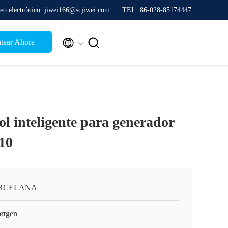
eo electrónico: jiwei166@scjiwei.com
TEL: 86-028-85174447


tear Ahora
ol inteligente para generador
10
RCELANA
rtgen