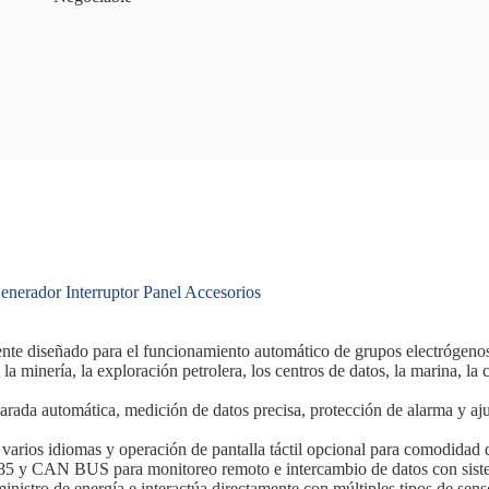
nerador Interruptor Panel Accesorios
gente diseñado para el funcionamiento automático de grupos electrógeno
s la minería, la exploración petrolera, los centros de datos, la marina, l
/parada automática, medición de datos precisa, protección de alarma y a
arios idiomas y operación de pantalla táctil opcional para comodidad d
85 y CAN BUS para monitoreo remoto e intercambio de datos con sist
inistro de energía e interactúa directamente con múltiples tipos de sens