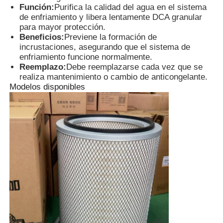
Función:
Purifica la calidad del agua en el sistema
de enfriamiento y libera lentamente DCA granular
sistema de generador del cng
para mayor protección.
Beneficios:
Previene la formación de
incrustaciones, asegurando que el sistema de
enfriamiento funcione normalmente.
Accesorios para generadores
Reemplazo:
Debe reemplazarse cada vez que se
realiza mantenimiento o cambio de anticongelante.
Modelos disponibles
Vehículo de iluminación móvil