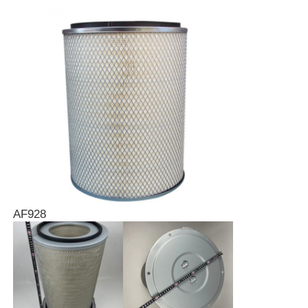
AF928