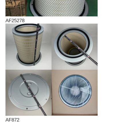
AF25278
AF872