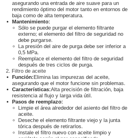
asegurando una entrada de aire suave para un
rendimiento óptimo del motor tanto en entornos de
baja como de alta temperatura.
Mantenimiento:
Sólo se puede purgar el elemento filtrante
externo; el elemento del filtro de seguridad no
debe purgarse.
La presión del aire de purga debe ser inferior a
0,5 MPa.
Reemplace el elemento del filtro de seguridad
después de tres ciclos de purga.
2. Filtro de aceite
Función:
Elimina las impurezas del aceite,
asegurando que el motor funcione sin problemas.
Características:
Alta precisión de filtración, baja
resistencia al flujo y larga vida útil.
En casa.
Pasos de reemplazo:
Limpie el área alrededor del asiento del filtro de
aceite.
Productos
Deseche el elemento filtrante viejo y la junta
tórica después de retirarlos.
Instale el filtro nuevo con aceite limpio y
Sobre nosotros