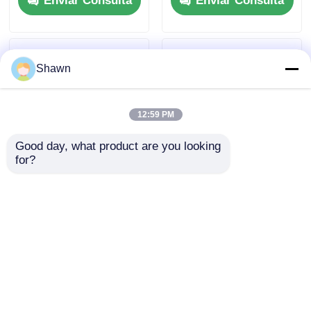
Enviar Consulta
Enviar Consulta
Shawn
12:59 PM
Good day, what product are you looking 
for?
Interruptor
Protección contra
inteligente de doble
fugas del interruptor
alimentación
de circuito
controlador del
termomagnético,
Enviar Consulta
Enviar Consulta
dispositivo de
interruptor del
generador de ATS
generador de plástico
Inicio
Mapa del Sitio
Contactar Ahora
Desktop Site