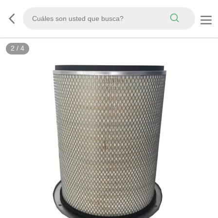
2
/
4