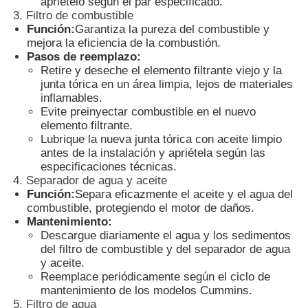
apriételo según el par especificado.
3. Filtro de combustible
Función:
Garantiza la pureza del combustible y
Recorrido por la fábrica
mejora la eficiencia de la combustión.
Pasos de reemplazo:
Retire y deseche el elemento filtrante viejo y la
Control de calidad
junta tórica en un área limpia, lejos de materiales
inflamables.
Evite preinyectar combustible en el nuevo
elemento filtrante.
Contacta con nosotros
Lubrique la nueva junta tórica con aceite limpio
antes de la instalación y apriétela según las
especificaciones técnicas.
Casos
4. Separador de agua y aceite
Función:
Separa eficazmente el aceite y el agua del
combustible, protegiendo el motor de daños.
sistema de generador diesel silencioso
Mantenimiento:
Descargue diariamente el agua y los sedimentos
del filtro de combustible y del separador de agua
Conjunto de generador diesel
y aceite.
Reemplace periódicamente según el ciclo de
mantenimiento de los modelos Cummins.
Conjunto de generadores de gasolina
5. Filtro de agua