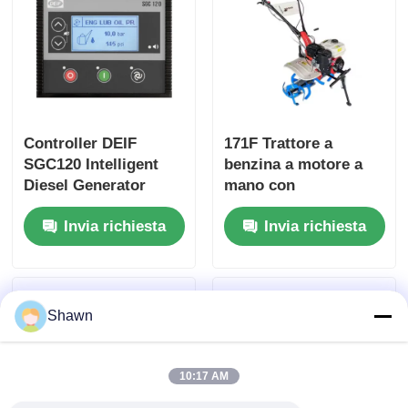
Controller DEIF
171F Trattore a
SGC120 Intelligent
benzina a motore a
Diesel Generator
mano con
Control Board
ingranaggio a mano
Invia richiesta
Invia richiesta
micro rotante
Shawn
10:17 AM