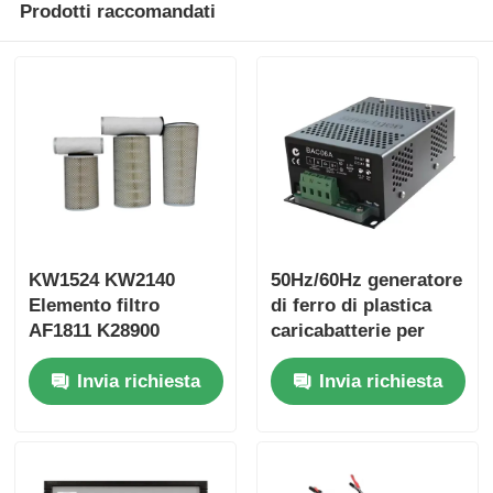
Prodotti raccomandati
KW1524 KW2140
50Hz/60Hz generatore
Elemento filtro
di ferro di plastica
AF1811 K28900
caricabatterie per
KW2448 AA2960
generatore di standby
Invia richiesta
Invia richiesta
AA90139