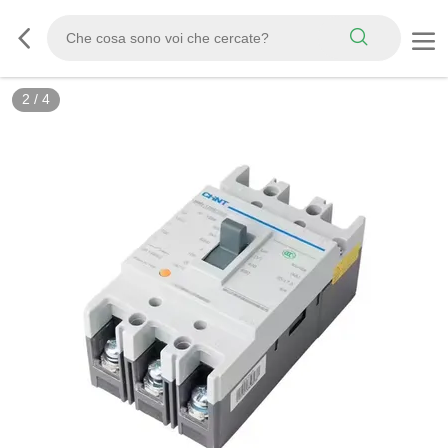
2
/
4