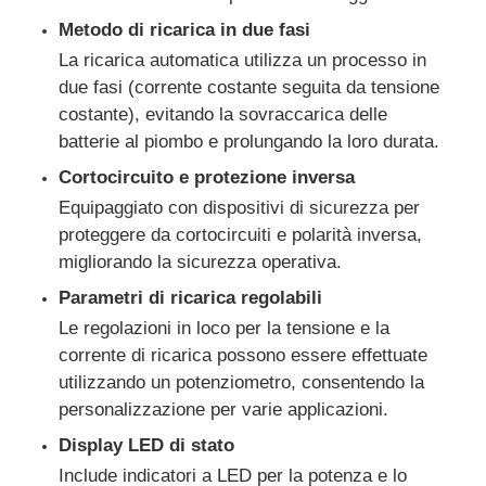
Metodo di ricarica in due fasi
La ricarica automatica utilizza un processo in
Visita alla fabbrica
due fasi (corrente costante seguita da tensione
costante), evitando la sovraccarica delle
Controllo di qualità
batterie al piombo e prolungando la loro durata.
Cortocircuito e protezione inversa
Contattaci
Equipaggiato con dispositivi di sicurezza per
proteggere da cortocircuiti e polarità inversa,
migliorando la sicurezza operativa.
Casi
Parametri di ricarica regolabili
Le regolazioni in loco per la tensione e la
gruppo elettrogeno diesel silenzioso
corrente di ricarica possono essere effettuate
utilizzando un potenziometro, consentendo la
Set generatore diesel
personalizzazione per varie applicazioni.
Display LED di stato
set di generatori a benzina
Include indicatori a LED per la potenza e lo