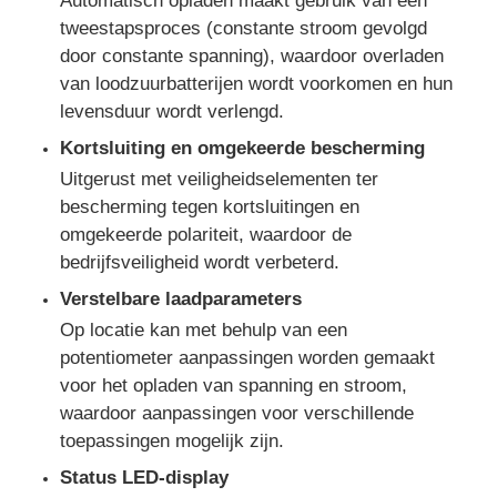
Automatisch opladen maakt gebruik van een
tweestapsproces (constante stroom gevolgd
door constante spanning), waardoor overladen
Fabriekstour
van loodzuurbatterijen wordt voorkomen en hun
levensduur wordt verlengd.
Kwaliteitscontrole
Kortsluiting en omgekeerde bescherming
Uitgerust met veiligheidselementen ter
Neem contact met ons op
bescherming tegen kortsluitingen en
omgekeerde polariteit, waardoor de
bedrijfsveiligheid wordt verbeterd.
Gevallen
Verstelbare laadparameters
Op locatie kan met behulp van een
stille diesel generatorreeks
potentiometer aanpassingen worden gemaakt
voor het opladen van spanning en stroom,
waardoor aanpassingen voor verschillende
Dieselgeneratorset
toepassingen mogelijk zijn.
Status LED-display
benzinegeneratoren