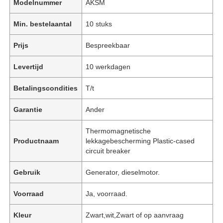
Modelnummer
AKSM
Min. bestelaantal
10 stuks
Prijs
Bespreekbaar
Levertijd
10 werkdagen
Betalingscondities
T/t
Garantie
Ander
Thermomagnetische
Productnaam
lekkagebescherming Plastic-cased
circuit breaker
Gebruik
Generator, dieselmotor.
Voorraad
Ja, voorraad.
Kleur
Zwart,wit,Zwart of op aanvraag