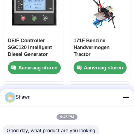
DEIF Controller
171F Benzine
SGC120 Intelligent
Handvermogen
Diesel Generator
Tractor
Control Board
Versnellingsbak
Aanvraag sturen
Aanvraag sturen
Micro Draaiende
Handloop Tractor
Shawn
9:45 PM
Good day, what product are you looking 