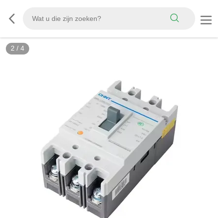
2
/
4