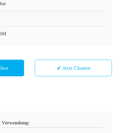
kai
SM
lten
Jetzt Chatten
Verwendung: