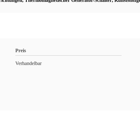
richtungen
,
Thermomagnetischer Generator-Schalter
,
Kunststoffg
Preis
Verhandelbar