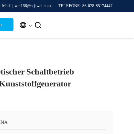
-Mail: jiwei166@scjiwei.com
TELEFONE: 86-028-85174447


n
scher Schaltbetrieb
Kunststoffgenerator
INA