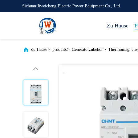
Sichuan Jiweicheng Electric Power Equipment Co., Ltd.
Zu Hause
P
Zu Hause
>
produits
>
Generatorzubehör
>
Thermomagnetisch