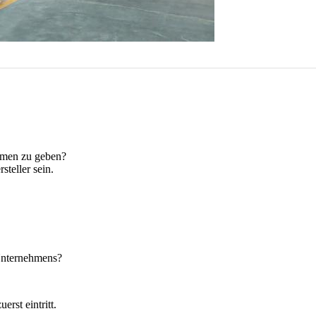
amen zu geben?
teller sein.
 Unternehmens?
rst eintritt.