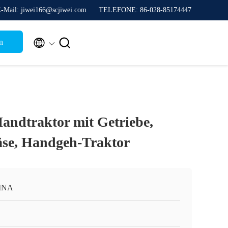
-Mail: jiwei166@scjiwei.com
TELEFONE: 86-028-85174447


n
andtraktor mit Getriebe,
äse, Handgeh-Traktor
INA