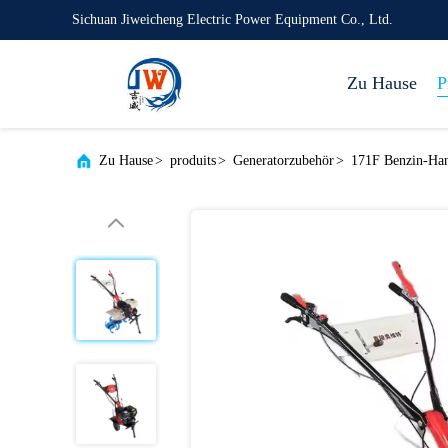
Sichuan Jiweicheng Electric Power Equipment Co., Ltd.
Zu Hause
P
Zu Hause
>
produits
>
Generatorzubehör
>
171F Benzin-Han