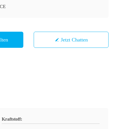
-CE
lten
Jetzt Chatten
Kraftstoff: