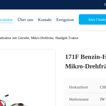
E
rodukte
Über uns
Kontakt
Ereignisse
Jetzt Chatte
dtraktor mit Getriebe, Mikro-Drehfräse, Handgeh-Traktor
171F Benzin-H
Mikro-Drehfr
Herkunftsort
CH
Markenname
JW