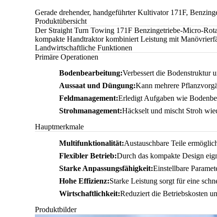
Gerade drehender, handgeführter Kultivator 171F, Benzing
Produktübersicht
Der Straight Turn Towing 171F Benzingetriebe-Micro-Rotary-P
kompakte Handtraktor kombiniert Leistung mit Manövrierfä
Landwirtschaftliche Funktionen
Primäre Operationen
Bodenbearbeitung:
Verbessert die Bodenstruktur u
Aussaat und Düngung:
Kann mehrere Pflanzvorgä
Feldmanagement:
Erledigt Aufgaben wie Bodenbe
Strohmanagement:
Häckselt und mischt Stroh wied
Hauptmerkmale
Multifunktionalität:
Austauschbare Teile ermögliche
Flexibler Betrieb:
Durch das kompakte Design eign
Starke Anpassungsfähigkeit:
Einstellbare Paramet
Hohe Effizienz:
Starke Leistung sorgt für eine sch
Wirtschaftlichkeit:
Reduziert die Betriebskosten u
Produktbilder