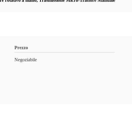
re rotativo a mano
,
Trasmissione Micro-Trattore Manuale
Prezzo
Negoziabile