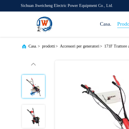
Sichuan Jiweicheng Electric Power Equipment Co., Ltd.
Casa.
Prodo
Casa.
>
prodotti
>
Accessori per generatori
>
171F Trattore 