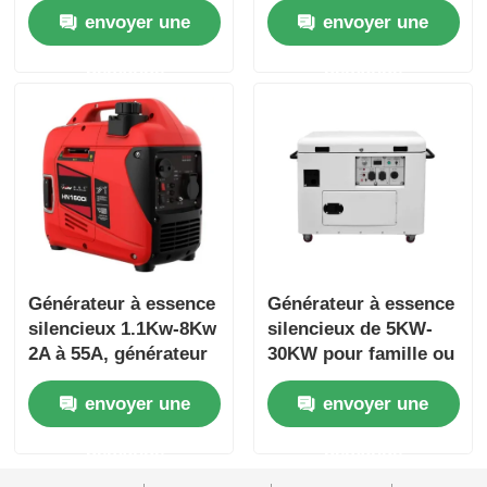
envoyer une
envoyer une
essence
kW 3 kW
demande
demande
Générateur à essence
Générateur à essence
silencieux 1.1Kw-8Kw
silencieux de 5KW-
2A à 55A, générateur
30KW pour famille ou
à essence portable
camping
envoyer une
envoyer une
demande
demande