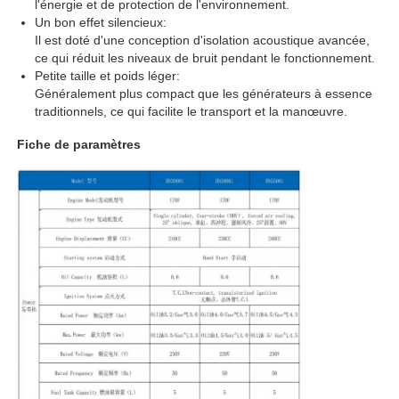
l'énergie et de protection de l'environnement.
Un bon effet silencieux:
Il est doté d'une conception d'isolation acoustique avancée,
Visite de l'usine
ce qui réduit les niveaux de bruit pendant le fonctionnement.
Petite taille et poids léger:
Généralement plus compact que les générateurs à essence
Contrôle de qualité
traditionnels, ce qui facilite le transport et la manœuvre.
Fiche de paramètres
Nous contacter
Cas
groupe électrogène diesel silencieux
Ensemble de générateurs diesel
groupe électrogène à essence