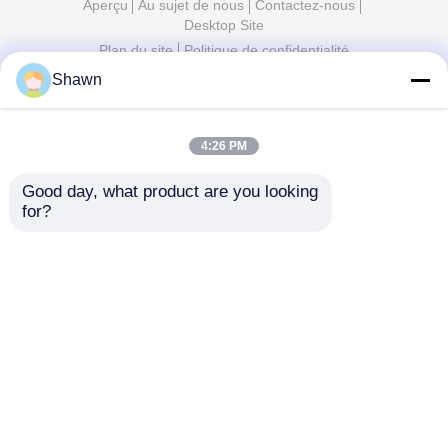
Aperçu
Au sujet de nous
Contactez-nous
Desktop Site
Plan du site
Politique de confidentialité
Shawn
Qualité
groupe électrogène diesel silencieux
Usine
De Chine.Copyright © 2026 Sichuan Jiweicheng
Electric Power Equipment Co., Ltd.. All Rights
4:26 PM
Reserved.
Good day, what product are you looking 
for?