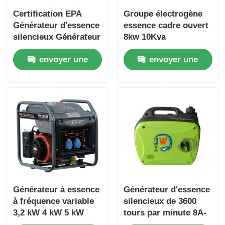
Certification EPA
Groupe électrogène
Générateur d'essence
essence cadre ouvert
silencieux Générateur
8kw 10Kva
d'essence silencieux
Générateur essence
envoyer une
envoyer une
3 kW 3,5 kW
super silencieux pour
la maison
demande
demande
Générateur à essence
Générateur d'essence
à fréquence variable
silencieux de 3600
3,2 kW 4 kW 5 kW
tours par minute 8A-
Générateur silencieux
30A 1,5 kW 2 kW 2,5