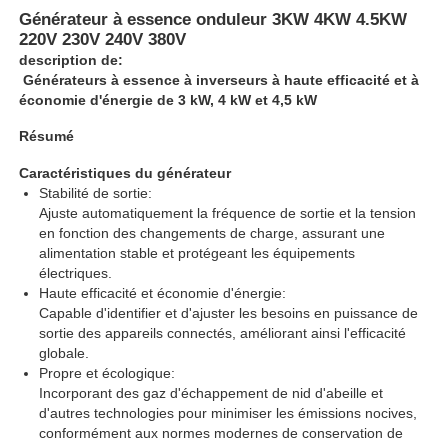
Générateur à essence onduleur 3KW 4KW 4.5KW
220V 230V 240V 380V
description de:
Générateurs à essence à inverseurs à haute efficacité et à
économie d'énergie de 3 kW, 4 kW et 4,5 kW
Résumé
Caractéristiques du générateur
Stabilité de sortie:
Ajuste automatiquement la fréquence de sortie et la tension
en fonction des changements de charge, assurant une
alimentation stable et protégeant les équipements
électriques.
Haute efficacité et économie d'énergie:
Capable d'identifier et d'ajuster les besoins en puissance de
Accueil
sortie des appareils connectés, améliorant ainsi l'efficacité
globale.
Propre et écologique:
Produits
Incorporant des gaz d'échappement de nid d'abeille et
d'autres technologies pour minimiser les émissions nocives,
conformément aux normes modernes de conservation de
À propos de nous