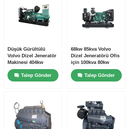
Düşük Gürültülü
68kw 85kva Volvo
Volvo Dizel Jeneratör
Dizel Jeneratörü Ofis
Makinesi 404kw
için 100kva 80kw
500kva 473kw
Dizel Jeneratörü
Talep Gönder
Talep Gönder
587.5kva Marine
Genset Diesel