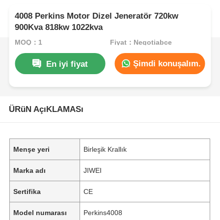
4008 Perkins Motor Dizel Jeneratör 720kw
900Kva 818kw 1022kva
MOQ：1
Fiyat：Negotiabce
Şimdi konuşalım.
En iyi fiyat
ÜRüN AçıKLAMASı
Menşe yeri
Birleşik Krallık
Marka adı
JIWEI
Sertifika
CE
Model numarası
Perkins4008