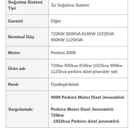
Soğutma Sistemi
Su Soğutma Sistemi
Tipi
Garanti
Diğer
720KW 900KVA 818KW 1022KVA
Nominal Güç
900KW 1125KVA
Motor
Perkins 4008
720kw 900kva 818kw 1022kva 900kw
Ürün adı
1125kva perkins dizel jeneratör seti
Renk
Özelleştirilebilir
4008 Perkins Motor Dizel Jeneratörü
,
Vurgulamak:
Perkins Motor Dizel Jeneratörü
720kw
,
1022kva Perkins dizel jeneratörü