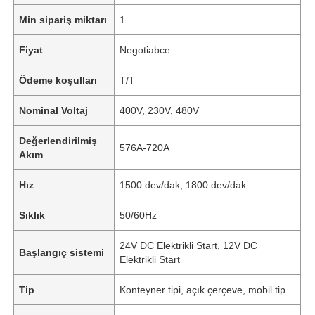
Min sipariş miktarı
1
Fiyat
Negotiabce
Ödeme koşulları
T/T
Nominal Voltaj
400V, 230V, 480V
Değerlendirilmiş
576A-720A
Akım
Hız
1500 dev/dak, 1800 dev/dak
Sıklık
50/60Hz
24V DC Elektrikli Start, 12V DC
Başlangıç ​​sistemi
Elektrikli Start
Tip
Konteyner tipi, açık çerçeve, mobil tip