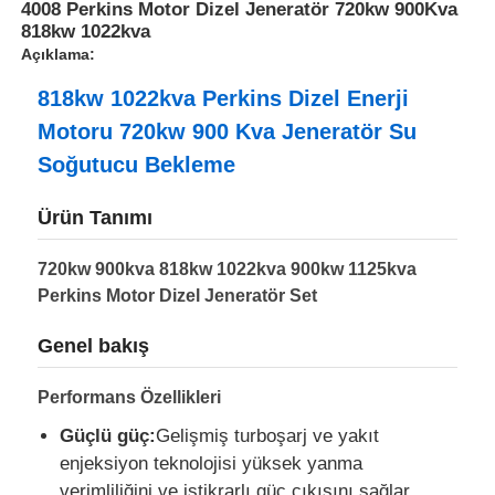
4008 Perkins Motor Dizel Jeneratör 720kw 900Kva
818kw 1022kva
Açıklama:
818kw 1022kva Perkins Dizel Enerji
Motoru 720kw 900 Kva Jeneratör Su
Soğutucu Bekleme
Ürün Tanımı
720kw 900kva 818kw 1022kva 900kw 1125kva
Perkins Motor Dizel Jeneratör Set
Genel bakış
Ana sayfa
Performans Özellikleri
Ürünler
Güçlü güç:
Gelişmiş turboşarj ve yakıt
enjeksiyon teknolojisi yüksek yanma
Hakkımızda
verimliliğini ve istikrarlı güç çıkışını sağlar