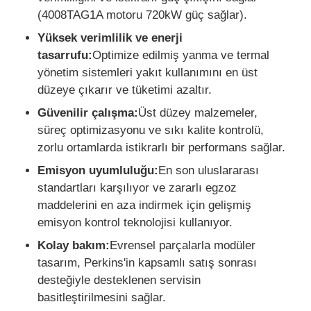
(4008TAG1A motoru 720kW güç sağlar).
Yüksek verimlilik ve enerji
Fabrika turu
tasarrufu:
Optimize edilmiş yanma ve termal
yönetim sistemleri yakıt kullanımını en üst
Kalite kontrol
düzeye çıkarır ve tüketimi azaltır.
Güvenilir çalışma:
Üst düzey malzemeler,
Bize ulaşın
süreç optimizasyonu ve sıkı kalite kontrolü,
zorlu ortamlarda istikrarlı bir performans sağlar.
Emisyon uyumluluğu:
En son uluslararası
Tüm servis talepleri
standartları karşılıyor ve zararlı egzoz
maddelerini en aza indirmek için gelişmiş
sessiz dizel jeneratör seti
emisyon kontrol teknolojisi kullanıyor.
Kolay bakım:
Evrensel parçalarla modüler
Dizel jeneratör seti
tasarım, Perkins'in kapsamlı satış sonrası
desteğiyle desteklenen servisin
basitleştirilmesini sağlar.
benzinli jeneratör seti