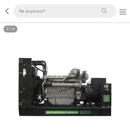
2
/
4