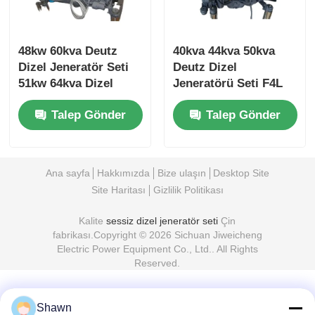
48kw 60kva Deutz
40kva 44kva 50kva
Dizel Jeneratör Seti
Deutz Dizel
51kw 64kva Dizel
Jeneratörü Seti F4L
Yedek Jeneratör Seti
Düşük Gürültülü
Talep Gönder
Talep Gönder
Dizel Jeneratörü
Ana sayfa
Hakkımızda
Bize ulaşın
Desktop Site
Site Haritası
Gizlilik Politikası
Kalite
sessiz dizel jeneratör seti
Çin
fabrikası.Copyright © 2026 Sichuan Jiweicheng
Electric Power Equipment Co., Ltd.. All Rights
Reserved.
Shawn