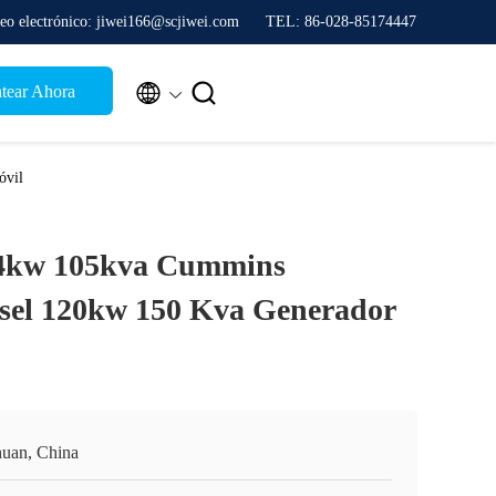
eo electrónico: jiwei166@scjiwei.com
TEL: 86-028-85174447


tear Ahora
óvil
4kw 105kva Cummins
sel 120kw 150 Kva Generador
huan, China