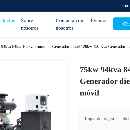
Corr
oductos
Sobre
Contacta con
Eventos
Cha
nosotros
nosotros
 94kva 84kw 105kva Cummins Generador diesel 120kw 150 Kva Generador m
75kw 94kva 8
Generador die
móvil
Lugar de origen
Sic