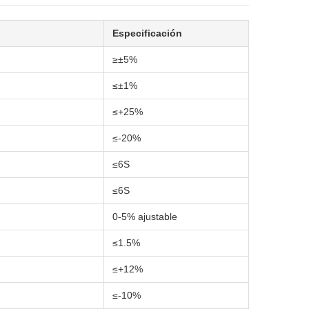
Especificación
≥±5%
≤±1%
≤+25%
≤-20%
≤6S
≤6S
0-5% ajustable
≤1.5%
≤+12%
≤-10%