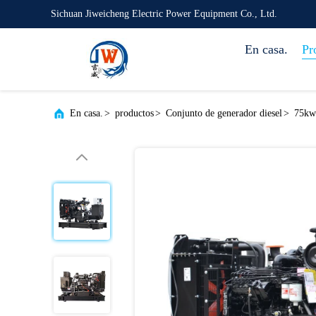
Sichuan Jiweicheng Electric Power Equipment Co., Ltd.
En casa.
Pr
En casa.
>
productos
>
Conjunto de generador diesel
>
75kw