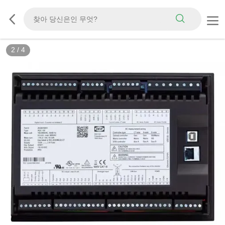
2
/
4