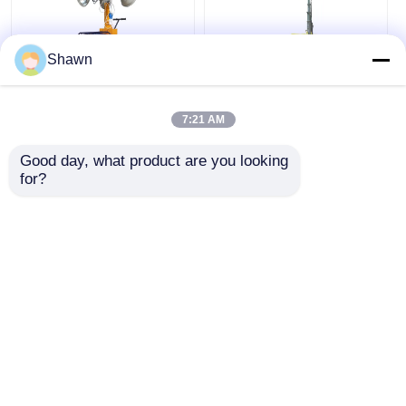
Shawn
2kw 발전기 이동식 조
7M 이동 조명 차량
명 차량 5m 등대 조명
5KW 디젤 발전기 차량
7:21 AM
타워 트럭
조명탑
Good day, what product are you looking 
for?
최고의 가격
최고의 가격
지금 얘기해
지금 얘기해
더 많은 것을 전망하십시
오
홈
사이트맵
연락처
Desktop Site
사이트맵
개인정보 보호 정책