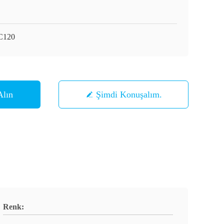
C120
Alın
Şimdi Konuşalım.
Renk: