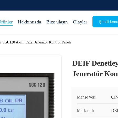
rünler
Hakkımızda
Bize ulaşın
Olaylar
Şimdi konu
i SGC120 Akıllı Dizel Jeneratör Kontrol Paneli
DEIF Denetley
Jeneratör Kon
Menşe yeri
Çİ
Marka adı
DE