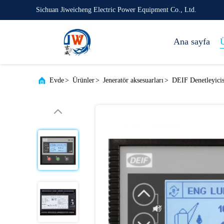
Sichuan Jiweicheng Electric Power Equipment Co., Ltd.
Ana sayfa
Ü
Evde
>
Ürünler
>
Jeneratör aksesuarları
>
DEIF Denetleyicis