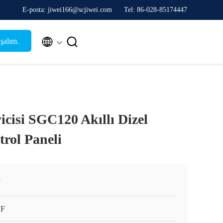
E-posta: jiwei166@scjiwei.com
Tel: 86-028-85174447


şalım.
icisi SGC120 Akıllı Dizel
trol Paneli
N
IF