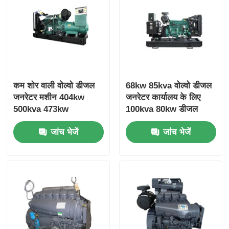
कम शोर वाली वोल्वो डीजल
68kw 85kva वोल्वो डीजल
जनरेटर मशीन 404kw
जनरेटर कार्यालय के लिए
500kva 473kw
100kva 80kw डीजल
587.5kva Marine
जनरेटर
जांच भेजें
जांच भेजें
Genset Diesel