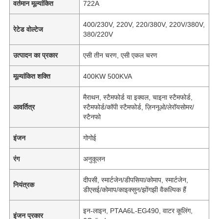
वर्तमान मूल्यांकित
722A
400/230V, 220V, 220/380V, 220V/380V,
रेटेड वोल्टेज
380/220V
उत्पादन का प्रकार
एसी तीन चरण, एसी एकल चरण
मूल्यांकित शक्ति
400KW 500KVA
मैराथन, स्टैमफोर्ड या इक्वल, चाइना स्टैमफोर्ड,
आवर्तित्र
स्टैमफोर्ड/कॉपी स्टैमफोर्ड, ज़िननूओ/लेरॉयसोमर/
स्टैनफो
इंजन
गोगोई
रंग
अनुकूलन
दीपसी, स्मार्टजेन/डीपसिया/कोमाप, स्मार्टजेन,
नियंत्रक
डीएसई/कोमाप/काइक्सुन/झोंगझी वैकल्पिक हैं
इन-लाइन, PTAA6L-EG490, वाटर कूलिंग,
इंजन प्रकार