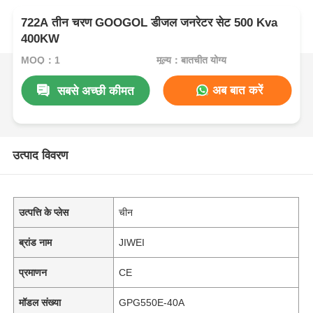
722A तीन चरण GOOGOL डीजल जनरेटर सेट 500 Kva
400KW
MOQ：1
मूल्य：बातचीत योग्य
अब बात करें
सबसे अच्छी कीमत
उत्पाद विवरण
उत्पत्ति के प्लेस
चीन
ब्रांड नाम
JIWEI
प्रमाणन
CE
मॉडल संख्या
GPG550E-40A