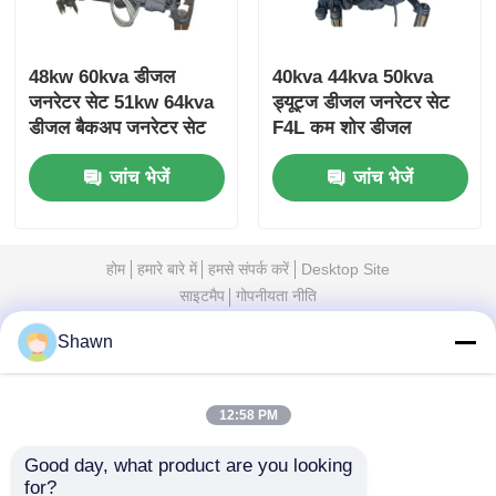
48kw 60kva डीजल
40kva 44kva 50kva
जनरेटर सेट 51kw 64kva
ड्यूट्ज डीजल जनरेटर सेट
डीजल बैकअप जनरेटर सेट
F4L कम शोर डीजल
जनरेटर
जांच भेजें
जांच भेजें
होम
हमारे बारे में
हमसे संपर्क करें
Desktop Site
साइटमैप
गोपनीयता नीति
Shawn
गुणवत्ता
मूक डीजल जनरेटर सेट
चीन का कारखाना.Copyright ©
2026 Sichuan Jiweicheng Electric Power
Equipment Co., Ltd.. All Rights Reserved.
12:58 PM
Good day, what product are you looking 
for?