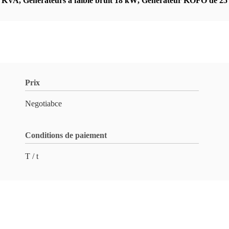
38 KVA
,
Générateurs à faible bruit 18 kW
,
Générateur KOFO de 2
Prix
Negotiabce
Conditions de paiement
T / t