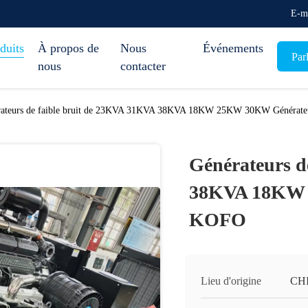
E-m
duits
À propos de
Nous
Événements
Par
nous
contacter
rateurs de faible bruit de 23KVA 31KVA 38KVA 18KW 25KW 30KW Générat
Générateurs d
38KVA 18KW 
KOFO
Lieu d'origine
CH