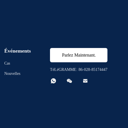
Événements
Parlez Maintenant.
Cas
TéLéGRAMME: 86-028-85174447
Nouvelles


