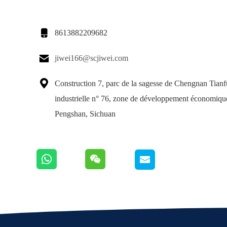

8613882209682

jiwei166@scjiwei.com

Construction 7, parc de la sagesse de Chengnan Tian
industrielle n° 76, zone de développement économiqu
Pengshan, Sichuan