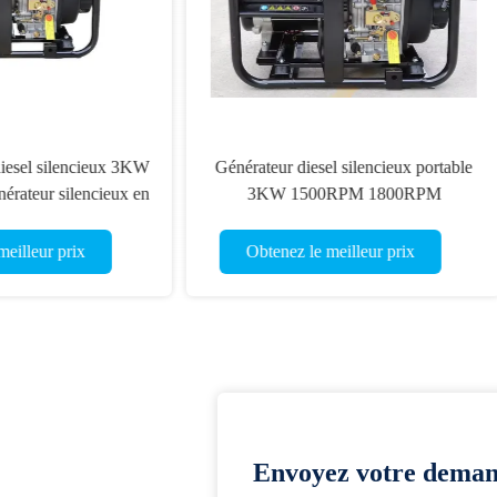
rateur diesel 100KVA 80KW
Groupe électrogène diesel
eur diesel Genset à faible bruit
30KW 38KVA silencieux 
380V 400V
silencieux
tenez le meilleur prix
Obtenez le meilleur prix
Envoyez votre deman