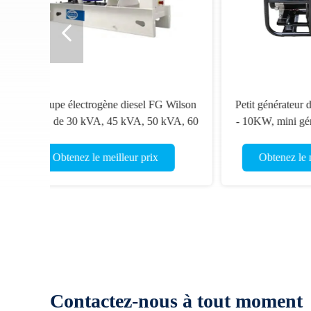
Groupe électrogène diesel KOFO
Géné
375KVA 300KW Générateurs à faible
Générat
niveau sonore 1800RPM
Obtenez le meilleur prix
Ob
Contactez-nous à tout moment