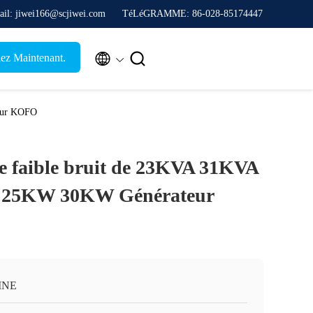
ail: jiwei166@scjiwei.com
TéLéGRAMME: 86-028-85174447


lez Maintenant.
eur KOFO
e faible bruit de 23KVA 31KVA
25KW 30KW Générateur
INE