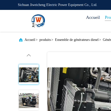
Sichuan Jiweicheng Electric Power Equipment Co., Ltd.
Accueil
Pro
Accueil
>
produits
>
Ensemble de générateurs diesel
>
Géné